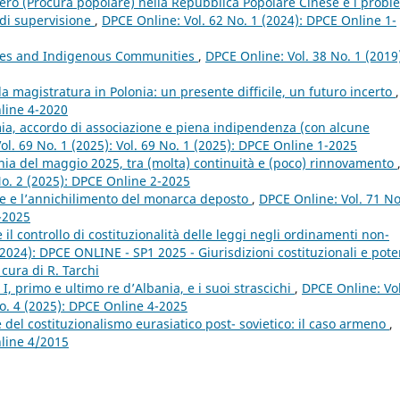
stero (Procura popolare) nella Repubblica Popolare Cinese e i probl
 di supervisione
,
DPCE Online: Vol. 62 No. 1 (2024): DPCE Online 1-
ities and Indigenous Communities
,
DPCE Online: Vol. 38 No. 1 (2019
lla magistratura in Polonia: un presente difficile, un futuro incerto
,
nline 4-2020
ia, accordo di associazione e piena indipendenza (con alcune
ol. 69 No. 1 (2025): Vol. 69 No. 1 (2025): DPCE Online 1-2025
bania del maggio 2025, tra (molta) continuità e (poco) rinnovamento
 No. 2 (2025): DPCE Online 2-2025
se e l’annichilimento del monarca deposto
,
DPCE Online: Vol. 71 No
3-2025
 il controllo di costituzionalità delle leggi negli ordinamenti non-
2024): DPCE ONLINE - SP1 2025 - Giurisdizioni costituzionali e pote
 cura di R. Tarchi
I, primo e ultimo re d’Albania, e i suoi strascichi
,
DPCE Online: Vol
 No. 4 (2025): DPCE Online 4-2025
del costituzionalismo eurasiatico post- sovietico: il caso armeno
,
nline 4/2015