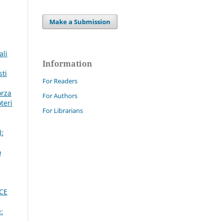
Make a Submission
ali
Information
sti
For Readers
orza
For Authors
teri
For Librarians
):
o
CE
: