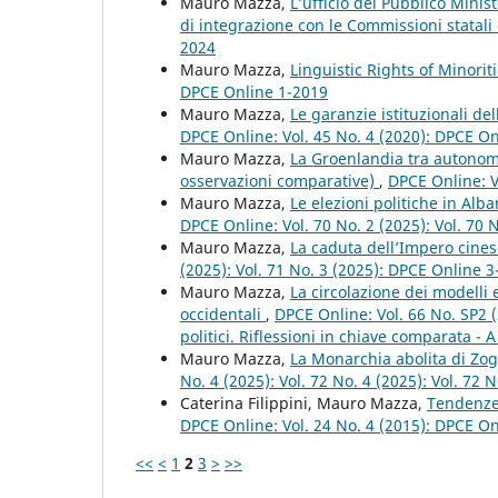
Mauro Mazza,
L’ufficio del Pubblico Mini
di integrazione con le Commissioni statali
2024
Mauro Mazza,
Linguistic Rights of Minor
DPCE Online 1-2019
Mauro Mazza,
Le garanzie istituzionali de
DPCE Online: Vol. 45 No. 4 (2020): DPCE O
Mauro Mazza,
La Groenlandia tra autonom
osservazioni comparative)
,
DPCE Online: V
Mauro Mazza,
Le elezioni politiche in Al
DPCE Online: Vol. 70 No. 2 (2025): Vol. 70
Mauro Mazza,
La caduta dell’Impero cine
(2025): Vol. 71 No. 3 (2025): DPCE Online 
Mauro Mazza,
La circolazione dei modelli e
occidentali
,
DPCE Online: Vol. 66 No. SP2 (
politici. Riflessioni in chiave comparata - A
Mauro Mazza,
La Monarchia abolita di Zog 
No. 4 (2025): Vol. 72 No. 4 (2025): Vol. 72
Caterina Filippini, Mauro Mazza,
Tendenze 
DPCE Online: Vol. 24 No. 4 (2015): DPCE O
<<
<
1
2
3
>
>>