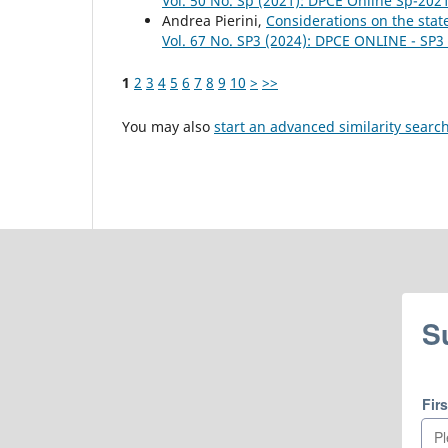
Vol. 50 No. Sp (2021): DPCE Online Sp-202
Andrea Pierini,
Considerations on the stat
Vol. 67 No. SP3 (2024): DPCE ONLINE - SP
1
2
3
4
5
6
7
8
9
10
>
>>
You may also
start an advanced similarity searc