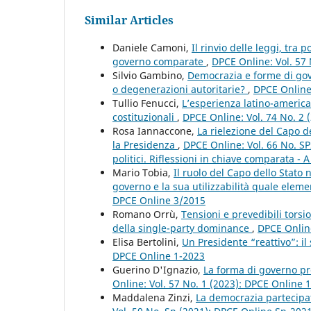
Similar Articles
Daniele Camoni,
Il rinvio delle leggi, tra
governo comparate
,
DPCE Online: Vol. 57
Silvio Gambino,
Democrazia e forme di gove
o degenerazioni autoritarie?
,
DPCE Online:
Tullio Fenucci,
L’esperienza latino-americ
costituzionali
,
DPCE Online: Vol. 74 No. 2 
Rosa Iannaccone,
La rielezione del Capo de
la Presidenza
,
DPCE Online: Vol. 66 No. SP
politici. Riflessioni in chiave comparata - A
Mario Tobia,
Il ruolo del Capo dello Stato
governo e la sua utilizzabilità quale eleme
DPCE Online 3/2015
Romano Orrù,
Tensioni e prevedibili torsi
della single-party dominance
,
DPCE Online
Elisa Bertolini,
Un Presidente “reattivo”: i
DPCE Online 1-2023
Guerino D'Ignazio,
La forma di governo pre
Online: Vol. 57 No. 1 (2023): DPCE Online 
Maddalena Zinzi,
La democrazia partecipat