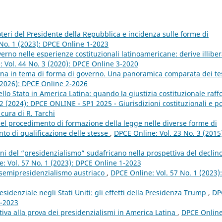
 poteri del Presidente della Repubblica e incidenza sulle forme di
 No. 1 (2023): DPCE Online 1-2023
rno nelle esperienze costituzionali latinoamericane: derive illiber
 Vol. 44 No. 3 (2020): DPCE Online 3-2020
ana in tema di forma di governo. Una panoramica comparata dei te
(2026): DPCE Online 2-2026
llo Stato in America Latina: quando la giustizia costituzionale raff
2 (2024): DPCE ONLINE - SP1 2025 - Giurisdizioni costituzionali e po
 cura di R. Tarchi
 nel procedimento di formazione della legge nelle diverse forme di
nto di qualificazione delle stesse
,
DPCE Online: Vol. 23 No. 3 (2015
oni del “presidenzialismo” sudafricano nella prospettiva del declin
: Vol. 57 No. 1 (2023): DPCE Online 1-2023
l semipresidenzialismo austriaco
,
DPCE Online: Vol. 57 No. 1 (2023):
sidenziale negli Stati Uniti: gli effetti della Presidenza Trump
,
DP
1-2023
iva alla prova dei presidenzialismi in America Latina
,
DPCE Online