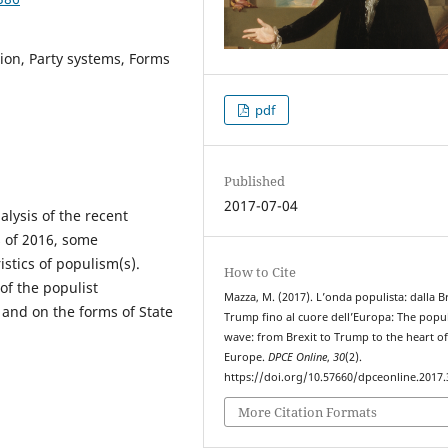
tion, Party systems, Forms
pdf
Published
2017-07-04
lysis of the recent
s of 2016, some
istics of populism(s).
How to Cite
 of the populist
Mazza, M. (2017). L’onda populista: dalla Br
and on the forms of State
Trump fino al cuore dell’Europa: The popul
wave: from Brexit to Trump to the heart o
Europe.
DPCE Online
,
30
(2).
https://doi.org/10.57660/dpceonline.2017.
More Citation Formats