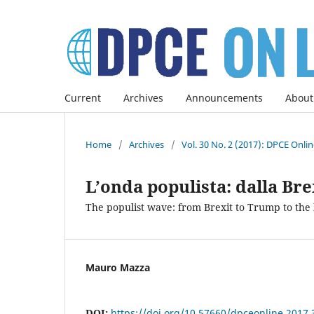
Current
Archives
Announcements
About
Home
/
Archives
/
Vol. 30 No. 2 (2017): DPCE Onli
L’onda populista: dalla Br
The populist wave: from Brexit to Trump to the
Mauro Mazza
DOI:
https://doi.org/10.57660/dpceonline.2017.