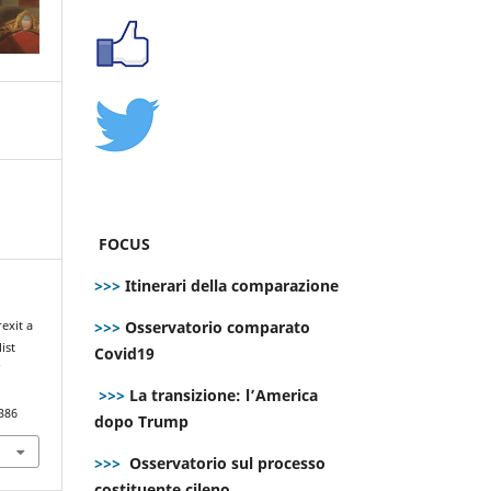
FOCUS
>>>
Itinerari della comparazione
>>>
Osservatorio comparato
exit a
ist
Covid19
f
>>>
La transizione: l’America
386
dopo Trump
>>>
Osservatorio sul processo
costituente cileno