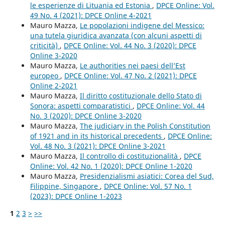
le esperienze di Lituania ed Estonia
,
DPCE Online: Vol.
49 No. 4 (2021): DPCE Online 4-2021
Mauro Mazza,
Le popolazioni indigene del Messico:
una tutela giuridica avanzata (con alcuni aspetti di
criticità)
,
DPCE Online: Vol. 44 No. 3 (2020): DPCE
Online 3-2020
Mauro Mazza,
Le authorities nei paesi dell’Est
europeo
,
DPCE Online: Vol. 47 No. 2 (2021): DPCE
Online 2-2021
Mauro Mazza,
Il diritto costituzionale dello Stato di
Sonora: aspetti comparatistici
,
DPCE Online: Vol. 44
No. 3 (2020): DPCE Online 3-2020
Mauro Mazza,
The judiciary in the Polish Constitution
of 1921 and in its historical precedents
,
DPCE Online:
Vol. 48 No. 3 (2021): DPCE Online 3-2021
Mauro Mazza,
Il controllo di costituzionalità
,
DPCE
Online: Vol. 42 No. 1 (2020): DPCE Online 1-2020
Mauro Mazza,
Presidenzialismi asiatici: Corea del Sud,
Filippine, Singapore
,
DPCE Online: Vol. 57 No. 1
(2023): DPCE Online 1-2023
1
2
3
>
>>