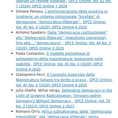
liberale un regime illiberale
,
DPCE Online: Vol. 62 No.
1 (2024): DPCE Online 1-2024
Simone Penasa,
L’amministrazione della giustizia in
Ungheria: un sistema istituzionale “bicefalo” di
derivazione “democratico-illiberale”
,
DPCE Online:
Vol. 45 No. 4 (2020): DPCE Online 4-2020
Antonio Spadaro,
Dalla “democrazia costituzionale”
alla “democrazia illiberale” (populismo sovranista),
fino alla…. “democratura”
,
DPCE Online: Vol. 44 No. 3
(2020): DPCE Online 3-2020
Paola Costantini,
Il modello portoghese di
autogoverno della magistratura: evoluzione nella
stabilità
,
DPCE Online: Vol. 45 No. 4 (2020): DPCE
Online 4-2020
Giampietro Ferri,
Il Consiglio Superiore della
Magistratura italiano tra diritto e prassi
,
DPCE Online:
Vol. 45 No. 4 (2020): DPCE Online 4-2020
Julia Glathe, Mihai Varga,
Defending Democracy in the
Light of Growing Radicalization: Tensions within
Germany’s Militant Democracy•
,
DPCE Online: Vol. 59
No. 2 (2023): DPCE Online 2-2023
Romano Orrù,
Africa subsahariana: dalla “democrazia
impossibile” alla “democrazia illiberale” senza