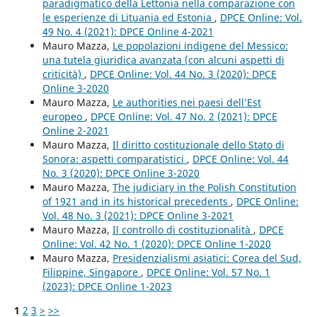
paradigmatico della Lettonia nella comparazione con
le esperienze di Lituania ed Estonia
,
DPCE Online: Vol.
49 No. 4 (2021): DPCE Online 4-2021
Mauro Mazza,
Le popolazioni indigene del Messico:
una tutela giuridica avanzata (con alcuni aspetti di
criticità)
,
DPCE Online: Vol. 44 No. 3 (2020): DPCE
Online 3-2020
Mauro Mazza,
Le authorities nei paesi dell’Est
europeo
,
DPCE Online: Vol. 47 No. 2 (2021): DPCE
Online 2-2021
Mauro Mazza,
Il diritto costituzionale dello Stato di
Sonora: aspetti comparatistici
,
DPCE Online: Vol. 44
No. 3 (2020): DPCE Online 3-2020
Mauro Mazza,
The judiciary in the Polish Constitution
of 1921 and in its historical precedents
,
DPCE Online:
Vol. 48 No. 3 (2021): DPCE Online 3-2021
Mauro Mazza,
Il controllo di costituzionalità
,
DPCE
Online: Vol. 42 No. 1 (2020): DPCE Online 1-2020
Mauro Mazza,
Presidenzialismi asiatici: Corea del Sud,
Filippine, Singapore
,
DPCE Online: Vol. 57 No. 1
(2023): DPCE Online 1-2023
1
2
3
>
>>