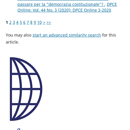
passare per la “democrazia costituzionale”?
,
DPCE
Online: Vol. 44 No. 3 (2020): DPCE Online 3-2020
1
2
3
4
5
6
7
8
9
10
>
>>
You may also
start an advanced similarity search
for this
article.