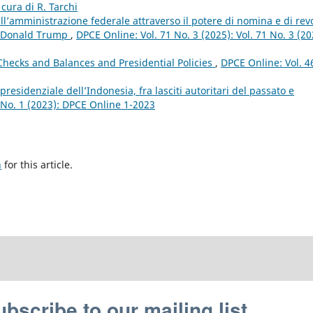
 cura di R. Tarchi
ull’amministrazione federale attraverso il potere di nomina e di rev
di Donald Trump
,
DPCE Online: Vol. 71 No. 3 (2025): Vol. 71 No. 3 (20
 Checks and Balances and Presidential Policies
,
DPCE Online: Vol. 4
residenziale dell’Indonesia, fra lasciti autoritari del passato e
 No. 1 (2023): DPCE Online 1-2023
h
for this article.