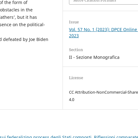
of the form of
obstacles in the
athers’, but it has
Issue
ence on the political-
Vol. 57 No. 1 (2023): DPCE Online
2023
d defeated by Joe Biden
Section
II - Sezione Monografica
License
CC Attribution-NonCommercial-Share
4.0
sui federalizing process degli Stati composti. Riflessioni comparat