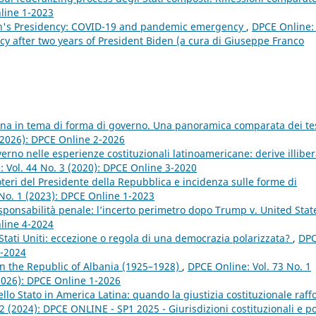
nline 1-2023
en's Presidency: COVID-19 and pandemic emergency
,
DPCE Online: 
cy after two years of President Biden (a cura di Giuseppe Franco
ana in tema di forma di governo. Una panoramica comparata dei te
(2026): DPCE Online 2-2026
rno nelle esperienze costituzionali latinoamericane: derive illiber
 Vol. 44 No. 3 (2020): DPCE Online 3-2020
 poteri del Presidente della Repubblica e incidenza sulle forme di
 No. 1 (2023): DPCE Online 1-2023
sponsabilità penale: l’incerto perimetro dopo Trump v. United Sta
nline 4-2024
Stati Uniti: eccezione o regola di una democrazia polarizzata?
,
DP
4-2024
n the Republic of Albania (1925–1928)
,
DPCE Online: Vol. 73 No. 1
 (2026): DPCE Online 1-2026
llo Stato in America Latina: quando la giustizia costituzionale raff
2 (2024): DPCE ONLINE - SP1 2025 - Giurisdizioni costituzionali e po