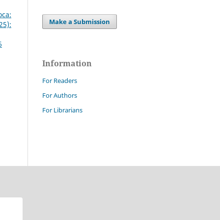
oca:
Make a Submission
25):
6
Information
For Readers
For Authors
For Librarians