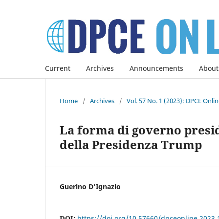
Current
Archives
Announcements
About
Home
/
Archives
/
Vol. 57 No. 1 (2023): DPCE Onli
La forma di governo presiden
della Presidenza Trump
Guerino D'Ignazio
DOI:
https://doi.org/10.57660/dpceonline.2023.