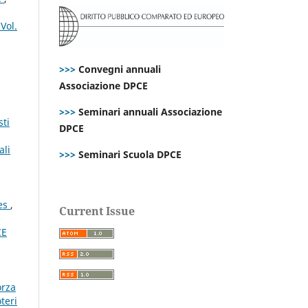
Vol.
>>>
Convegni annuali
Associazione DPCE
>>>
Seminari annuali Associazione
sti
DPCE
ali
>>>
Seminari Scuola DPCE
tes
,
Current Issue
CE
orza
teri