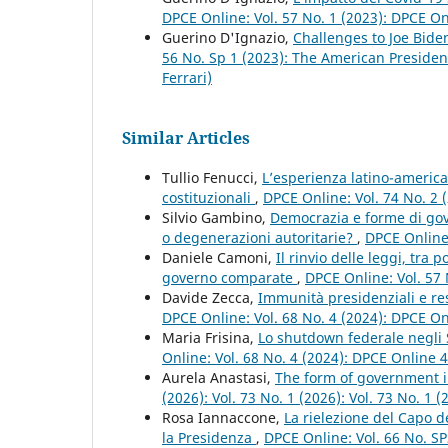
DPCE Online: Vol. 57 No. 1 (2023): DPCE O
Guerino D'Ignazio,
Challenges to Joe Bid
56 No. Sp 1 (2023): The American Presiden
Ferrari)
Similar Articles
Tullio Fenucci,
L’esperienza latino-americ
costituzionali
,
DPCE Online: Vol. 74 No. 2 
Silvio Gambino,
Democrazia e forme di gove
o degenerazioni autoritarie?
,
DPCE Online:
Daniele Camoni,
Il rinvio delle leggi, tra
governo comparate
,
DPCE Online: Vol. 57
Davide Zecca,
Immunità presidenziali e re
DPCE Online: Vol. 68 No. 4 (2024): DPCE O
Maria Frisina,
Lo shutdown federale negli 
Online: Vol. 68 No. 4 (2024): DPCE Online 
Aurela Anastasi,
The form of government i
(2026): Vol. 73 No. 1 (2026): Vol. 73 No. 1
Rosa Iannaccone,
La rielezione del Capo de
la Presidenza
,
DPCE Online: Vol. 66 No. SP