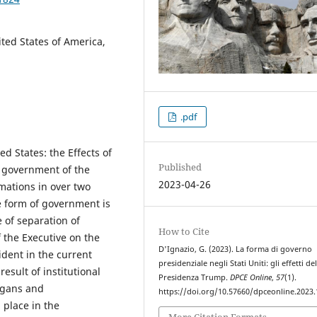
ted States of America,
.pdf
d States: the Effects of
Published
f government of the
2023-04-26
mations in over two
e form of government is
e of separation of
How to Cite
the Executive on the
D'Ignazio, G. (2023). La forma di governo
ident in the current
presidenziale negli Stati Uniti: gli effetti del
sult of institutional
Presidenza Trump.
DPCE Online
,
57
(1).
rgans and
https://doi.org/10.57660/dpceonline.2023
 place in the
More Citation Formats