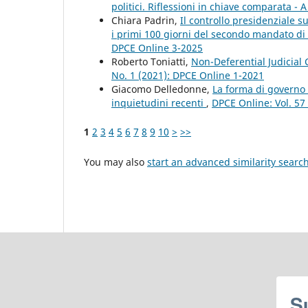
politici. Riflessioni in chiave comparata - A
Chiara Padrin,
Il controllo presidenziale s
i primi 100 giorni del secondo mandato 
DPCE Online 3-2025
Roberto Toniatti,
Non-Deferential Judicial
No. 1 (2021): DPCE Online 1-2021
Giacomo Delledonne,
La forma di governo p
inquietudini recenti
,
DPCE Online: Vol. 57
1
2
3
4
5
6
7
8
9
10
>
>>
You may also
start an advanced similarity searc