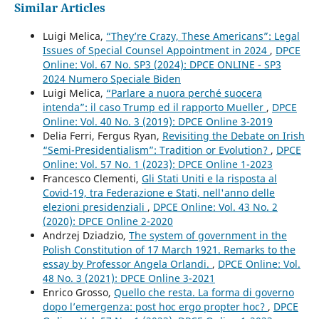
Similar Articles
Luigi Melica,
“They’re Crazy, These Americans”: Legal
Issues of Special Counsel Appointment in 2024
,
DPCE
Online: Vol. 67 No. SP3 (2024): DPCE ONLINE - SP3
2024 Numero Speciale Biden
Luigi Melica,
“Parlare a nuora perché suocera
intenda”: il caso Trump ed il rapporto Mueller
,
DPCE
Online: Vol. 40 No. 3 (2019): DPCE Online 3-2019
Delia Ferri, Fergus Ryan,
Revisiting the Debate on Irish
“Semi-Presidentialism”: Tradition or Evolution?
,
DPCE
Online: Vol. 57 No. 1 (2023): DPCE Online 1-2023
Francesco Clementi,
Gli Stati Uniti e la risposta al
Covid-19, tra Federazione e Stati, nell'anno delle
elezioni presidenziali
,
DPCE Online: Vol. 43 No. 2
(2020): DPCE Online 2-2020
Andrzej Dziadzio,
The system of government in the
Polish Constitution of 17 March 1921. Remarks to the
essay by Professor Angela Orlandi.
,
DPCE Online: Vol.
48 No. 3 (2021): DPCE Online 3-2021
Enrico Grosso,
Quello che resta. La forma di governo
dopo l’emergenza: post hoc ergo propter hoc?
,
DPCE