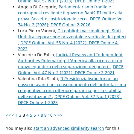
Online: Vol. 57 No. 1 (2023): DPCE Online 1-2023
Angela Di Gregorio,
Parlamentarismo fragile e
contrappesi resilienti: il governo Babiš III mette alla
prova l’assetto costituzionale ceco
,
DPCE Online: Vol.
74 No. 2 (2026): DPCE Online 2-2026
Luca Pietro Vanoni,
Gli obblighi vaccinali negli Stati
Uniti tra separazione orizzontale e verticale dei poteri
,
DPCE Online: Vol. 55 No. 4 (2022): DPCE Online 4-
2022
Vincenzo De Falco,
Judicial Review and Independent
Authorities Rulemaking. L’America alla ricerca di un
nuovo equilibrio nella separazione dei poteri.
,
DPCE
Online: Vol. 47 No. 2 (2021): DPCE Online 2-2021
Valentina Rita Scotti,
Il Presidenzialismo turco: un
passo in avanti nel consolidamento dell’autoritarismo
competitivo o una ulteriore garanzia per la stabilità
delle istituzioni?
,
DPCE Online: Vol. 57 No. 1 (2023):
DPCE Online 1-2023
<<
<
1
2
3
4
5
6
7
8
9
10
>
>>
You may also
start an advanced similarity search
for this