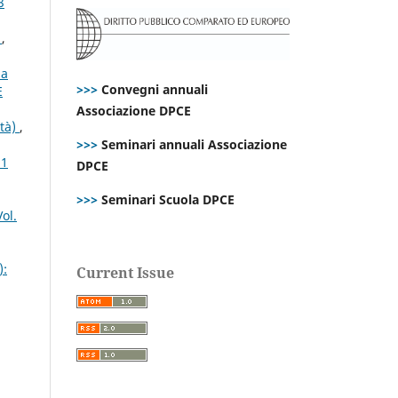
3
s
,
la
>>>
Convegni annuali
E
Associazione DPCE
ità)
,
>>>
Seminari annuali Associazione
21
DPCE
>>>
Seminari Scuola DPCE
ol.
):
Current Issue