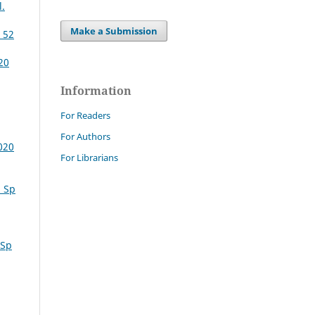
l.
Make a Submission
 52
20
Information
For Readers
For Authors
020
For Librarians
. Sp
 Sp