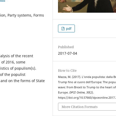
tion, Party systems, Forms
pdf
Published
2017-07-04
lysis of the recent
s of 2016, some
istics of populism(s).
How to Cite
 of the populist
Mazza, M. (2017). L’onda populista: dalla Br
and on the forms of State
Trump fino al cuore dell’Europa: The popul
wave: from Brexit to Trump to the heart o
Europe.
DPCE Online
,
30
(2).
https://doi.org/10.57660/dpceonline.2017.
More Citation Formats