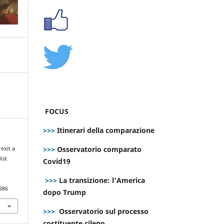
FOCUS
>>>
Itinerari della comparazione
>>>
Osservatorio comparato
exit a
ist
Covid19
f
>>>
La transizione: l’America
386
dopo Trump
>>>
Osservatorio sul processo
costituente cileno