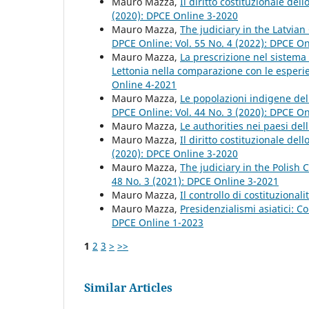
Mauro Mazza,
Il diritto costituzionale del
(2020): DPCE Online 3-2020
Mauro Mazza,
The judiciary in the Latvian
DPCE Online: Vol. 55 No. 4 (2022): DPCE O
Mauro Mazza,
La prescrizione nel sistema 
Lettonia nella comparazione con le esperi
Online 4-2021
Mauro Mazza,
Le popolazioni indigene del 
DPCE Online: Vol. 44 No. 3 (2020): DPCE O
Mauro Mazza,
Le authorities nei paesi de
Mauro Mazza,
Il diritto costituzionale del
(2020): DPCE Online 3-2020
Mauro Mazza,
The judiciary in the Polish 
48 No. 3 (2021): DPCE Online 3-2021
Mauro Mazza,
Il controllo di costituzionali
Mauro Mazza,
Presidenzialismi asiatici: C
DPCE Online 1-2023
1
2
3
>
>>
Similar Articles