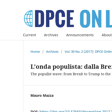
Current
Archives
Announcements
About
Home
/
Archives
/
Vol. 30 No. 2 (2017): DPCE Onli
L’onda populista: dalla Br
The populist wave: from Brexit to Trump to the
Mauro Mazza
DOI:
https://doi.org/10.57660/dpceonline.2017.