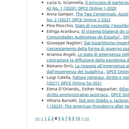
Lucia G. Sciannella,
Il principio di partec
42 No. 1 (2020): DPCE Online 1-2020
Anna Gamper,
The Two Centennials: Austri
No. 2 (2022): DPCE Online 2-2022
Pino Pisicchio,
Stato di necessità: l’equilibr
Edriga Aranburu,
El sistema bilateral de 
Comunidades Autónomas de España?
,
DP
Giuseppe Naglieri,
Dal bipartitismo imperfe
riassestamento della forma di governo s
Arianna Angeli,
Lo stato di emergenza nell
contrastare la diffusione della pandemia
Romano Orrù,
La risposta all’emergenza al
dall’esperienza del Sudafrica
,
DPCE Online
Luigi Colella,
Fattore religioso, diritto e 
(2021): DPCE Online Sp-2021
Elena D'Orlando,, Esther Happacher,
Rifor
diritto amministrativo austriaco
,
DPCE Onli
Vittoria Barsotti,
Not only Dobbs v. Jackso
1 (2023): The American Presidency after tw
<<
<
1
2
3
4
5
6
7
8
9
10
>
>>