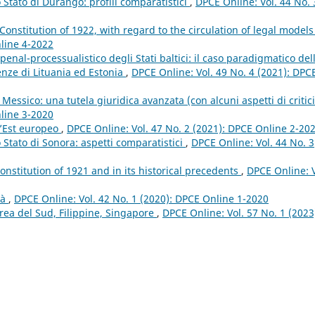
lo Stato di Durango: profili comparatistici
,
DPCE Online: Vol. 44 No. 
 Constitution of 1922, with regard to the circulation of legal model
nline 4-2022
penal-processualistico degli Stati baltici: il caso paradigmatico del
enze di Lituania ed Estonia
,
DPCE Online: Vol. 49 No. 4 (2021): DPC
Messico: una tutela giuridica avanzata (con alcuni aspetti di critic
nline 3-2020
ll’Est europeo
,
DPCE Online: Vol. 47 No. 2 (2021): DPCE Online 2-20
lo Stato di Sonora: aspetti comparatistici
,
DPCE Online: Vol. 44 No. 3
Constitution of 1921 and in its historical precedents
,
DPCE Online: V
tà
,
DPCE Online: Vol. 42 No. 1 (2020): DPCE Online 1-2020
orea del Sud, Filippine, Singapore
,
DPCE Online: Vol. 57 No. 1 (2023