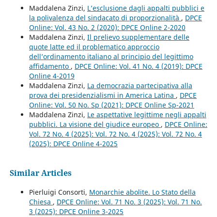
Maddalena Zinzi,
L’esclusione dagli appalti pubblici e
la polivalenza del sindacato di proporzionalità
,
DPCE
Online: Vol. 43 No. 2 (2020): DPCE Online 2-2020
Maddalena Zinzi,
Il prelievo supplementare delle
quote latte ed il problematico approccio
dell’ordinamento italiano al principio del legittimo
affidamento
,
DPCE Online: Vol. 41 No. 4 (2019): DPCE
Online 4-2019
Maddalena Zinzi,
La democrazia partecipativa alla
prova dei presidenzialismi in America Latina
,
DPCE
Online: Vol. 50 No. Sp (2021): DPCE Online Sp-2021
Maddalena Zinzi,
Le aspettative legittime negli appalti
pubblici. La visione del giudice europeo
,
DPCE Online:
Vol. 72 No. 4 (2025): Vol. 72 No. 4 (2025): Vol. 72 No. 4
(2025): DPCE Online 4-2025
Similar Articles
Pierluigi Consorti,
Monarchie abolite. Lo Stato della
Chiesa
,
DPCE Online: Vol. 71 No. 3 (2025): Vol. 71 No.
3 (2025): DPCE Online 3-2025