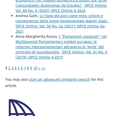
económico ¿Un modelo asimétrico a seguir por otras
Comunidades Autónomas de España?
,
DPCE Online:
Vol. 68 No. 4 (2024): DPCE Online 4-2024
Andrea Gatti,
Lo Stato ebraico come mito: origini e
conseguenze della legge fondamentale Nation-State
,
DPCE Online: Vol. 50 No. Sp (2021): DPCE Online Sp-
2021
Anna Margherita Russo,
I “Parlamenti regionali” nel
Multilayered Parliamentary system europeo: le
relazioni interparlamentari attraverso la ‘lente’ del
principio di sussidiarietà
,
DPCE Online: Vol. 41 No. 4
(2019): DPCE Online 4-2019
1
2
3
4
5
6
7
8
9
10
>
>>
You may also
start an advanced similarity search
for this
article.