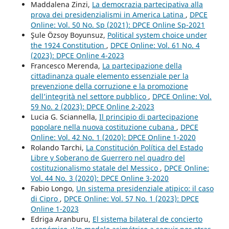
Maddalena Zinzi,
La democrazia partecipativa alla
prova dei presidenzialismi in America Latina
,
DPCE
Online: Vol. 50 No. Sp (2021): DPCE Online Sp-2021
Şule Özsoy Boyunsuz,
Political system choice under
the 1924 Constitution
,
DPCE Online: Vol. 61 No. 4
(2023): DPCE Online 4-2023
Francesco Merenda,
La partecipazione della
cittadinanza quale elemento essenziale per la
prevenzione della corruzione e la promozione
dell’integrità nel settore pubblico
,
DPCE Online: Vol.
59 No. 2 (2023): DPCE Online 2-2023
Lucia G. Sciannella,
Il principio di partecipazione
popolare nella nuova costituzione cubana
,
DPCE
Online: Vol. 42 No. 1 (2020): DPCE Online 1-2020
Rolando Tarchi,
La Constitución Política del Estado
Libre y Soberano de Guerrero nel quadro del
costituzionalismo statale del Messico
,
DPCE Online:
Vol. 44 No. 3 (2020): DPCE Online 3-2020
Fabio Longo,
Un sistema presidenziale atipico: il caso
di Cipro
,
DPCE Online: Vol. 57 No. 1 (2023): DPCE
Online 1-2023
Edriga Aranburu,
El sistema bilateral de concierto