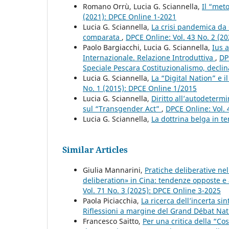
Romano Orrù, Lucia G. Sciannella,
Il “met
(2021): DPCE Online 1-2021
Lucia G. Sciannella,
La crisi pandemica da 
comparata
,
DPCE Online: Vol. 43 No. 2 (2
Paolo Bargiacchi, Lucia G. Sciannella,
Ius a
Internazionale. Relazione Introduttiva
,
DP
Speciale Pescara Costituzionalismo, declinaz
Lucia G. Sciannella,
La “Digital Nation” e i
No. 1 (2015): DPCE Online 1/2015
Lucia G. Sciannella,
Diritto all’autodeterm
sul “Transgender Act”
,
DPCE Online: Vol. 
Lucia G. Sciannella,
La dottrina belga in te
Similar Articles
Giulia Mannarini,
Pratiche deliberative ne
deliberation» in Cina: tendenze opposte e
Vol. 71 No. 3 (2025): DPCE Online 3-2025
Paola Piciacchia,
La ricerca dell’incerta s
Riflessioni a margine del Grand Débat Na
Francesco Saitto,
Per una critica della “Co