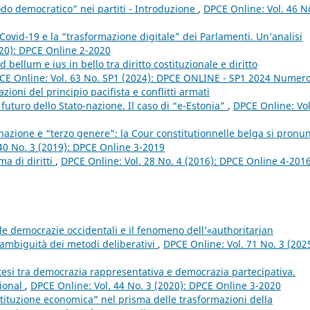
odo democratico” nei partiti - Introduzione
,
DPCE Online: Vol. 46 N
Covid-19 e la “trasformazione digitale” dei Parlamenti. Un’analisi
020): DPCE Online 2-2020
d bellum e ius in bello tra diritto costituzionale e diritto
CE Online: Vol. 63 No. SP1 (2024): DPCE ONLINE - SP1 2024 Numer
ioni del principio pacifista e conflitti armati
l futuro dello Stato-nazione. Il caso di “e-Estonia”
,
DPCE Online: Vol
inazione e “terzo genere”: la Cour constitutionnelle belga si pronu
40 No. 3 (2019): DPCE Online 3-2019
ma di diritti
,
DPCE Online: Vol. 28 No. 4 (2016): DPCE Online 4-201
lle democrazie occidentali e il fenomeno dell’«authoritarian
 ambiguità dei metodi deliberativi
,
DPCE Online: Vol. 71 No. 3 (2025
intesi tra democrazia rappresentativa e democrazia partecipativa.
tional
,
DPCE Online: Vol. 44 No. 3 (2020): DPCE Online 3-2020
stituzione economica” nel prisma delle trasformazioni della