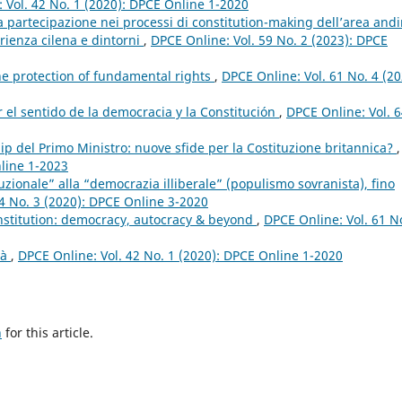
 Vol. 42 No. 1 (2020): DPCE Online 1-2020
lla partecipazione nei processi di constitution-making dell’area andi
erienza cilena e dintorni
,
DPCE Online: Vol. 59 No. 2 (2023): DPCE
he protection of fundamental rights
,
DPCE Online: Vol. 61 No. 4 (20
or el sentido de la democracia y la Constitución
,
DPCE Online: Vol. 
ip del Primo Ministro: nuove sfide per la Costituzione britannica?
,
nline 1-2023
uzionale” alla “democrazia illiberale” (populismo sovranista), fino
4 No. 3 (2020): DPCE Online 3-2020
onstitution: democracy, autocracy & beyond
,
DPCE Online: Vol. 61 N
tà
,
DPCE Online: Vol. 42 No. 1 (2020): DPCE Online 1-2020
h
for this article.