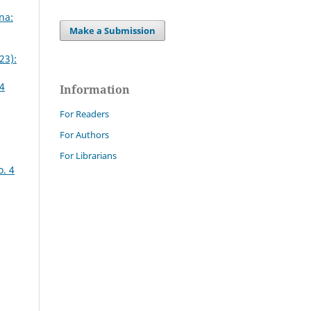
na:
Make a Submission
23):
64
Information
For Readers
For Authors
For Librarians
o. 4