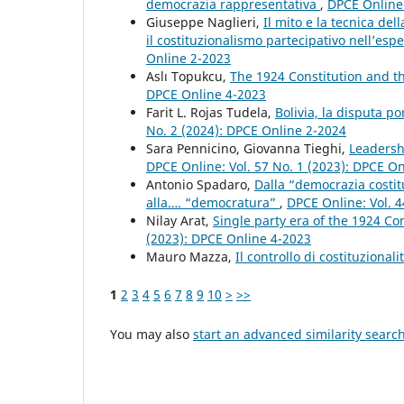
democrazia rappresentativa
,
DPCE Online:
Giuseppe Naglieri,
Il mito e la tecnica de
il costituzionalismo partecipativo nell’esp
Online 2-2023
Aslı Topukcu,
The 1924 Constitution and t
DPCE Online 4-2023
Farit L. Rojas Tudela,
Bolivia, la disputa p
No. 2 (2024): DPCE Online 2-2024
Sara Pennicino, Giovanna Tieghi,
Leadersh
DPCE Online: Vol. 57 No. 1 (2023): DPCE O
Antonio Spadaro,
Dalla “democrazia costit
alla…. “democratura”
,
DPCE Online: Vol. 4
Nilay Arat,
Single party era of the 1924 C
(2023): DPCE Online 4-2023
Mauro Mazza,
Il controllo di costituzionali
1
2
3
4
5
6
7
8
9
10
>
>>
You may also
start an advanced similarity searc