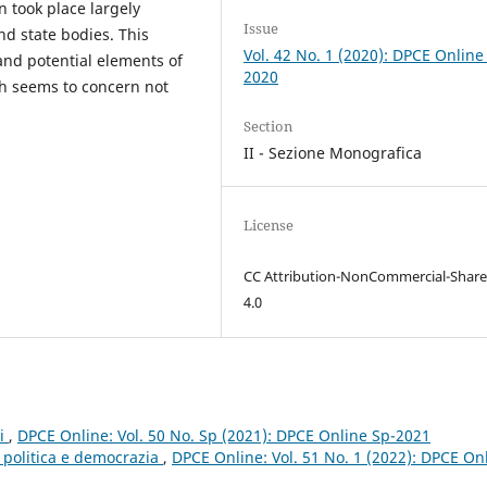
on took place largely
Issue
nd state bodies. This
Vol. 42 No. 1 (2020): DPCE Online
and potential elements of
2020
ch seems to concern not
Section
II - Sezione Monografica
License
CC Attribution-NonCommercial-Share
4.0
ri
,
DPCE Online: Vol. 50 No. Sp (2021): DPCE Online Sp-2021
e, politica e democrazia
,
DPCE Online: Vol. 51 No. 1 (2022): DPCE On