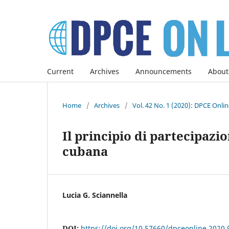
Current
Archives
Announcements
About
Home
/
Archives
/
Vol. 42 No. 1 (2020): DPCE Onli
Il principio di partecipazi
cubana
Lucia G. Sciannella
DOI:
https://doi.org/10.57660/dpceonline.2020.