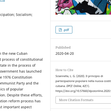
cipation; Socialism;
.pdf
Published
 in the new Cuban
2020-04-20
t process of constitutional
State in the process of
How to Cite
 government has launched
Sciannella, L. G. (2020). Il principio di
he 1976 Constitution
partecipazione popolare nella nuova costi
 Communist Party and the
cubana.
DPCE Online
,
42
(1).
ics of popular
https://doi.org/10.57660/dpceonline.2020.
ion. Despite these efforts,
More Citation Formats
ution reform process has
st important aspect