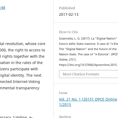
148
Published
2017-02-13
How to Cite
Sciannella, L. G. (2017). La “Digital Nation” 
ital revolution, whose core
futuro dello Stato-nazione. Il caso di “e-Es
The “Digital Nation” and the future of the
000, the right to access to
Nation-State. The case of “e-Estonia”.
DPCE
 rights together with the
Online
,
21
(1).
ation in the rates of the
https://doi.org/10.57660/dpceonline.2015.
tizens participate with
More Citation Formats
gital identity. The next
nected Internet-Voting
rnmental transparency
Issue
Vol. 21 No. 1 (2015): DPCE Online
1/2015
Section
ocracy, I-Voting, e-