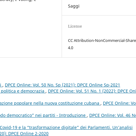
Saggi
License
CC Attribution-NonCommercial-Share
4.0
ri
,
DPCE Online: Vol. 50 No. Sp (2021): DPCE Online Sp-2021
e, politica e democrazia
,
DPCE Online: Vol. 51 No. 1 (2022): DPCE On
ipazione popolare nella nuova costituzione cubana
,
DPCE Online: Vo
odo democratico” nei partiti - Introduzione
,
DPCE Online: Vol. 46 N
Covid-19 e la “trasformazione digitale” dei Parlamenti. Un’analisi
020): DPCE Online 2-2020