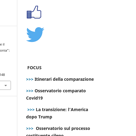
e il
tonia”:
FOCUS
148
>>>
Itinerari della comparazione
>>>
Osservatorio comparato
Covid19
>>>
La transizione: l’America
dopo Trump
>>>
Osservatorio sul processo
costituente cileno