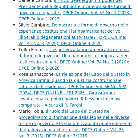
Daniele Camoni,
Il rinvio delle leggi, tra poteri del
Presidente della Repubblica e incidenza sulle forme di
governo comparate
,
DPCE Online: Vol. 57 No. 1 (2023):
DPCE Online 1-2023
Silvio Gambino,
Democrazia e forme di governo nelle
esperienze costituzionali latinoamericane: derive
illiberali o degenerazioni autoritarie?
,
DPCE Online:
Vol. 44 No. 3 (2020): DPCE Online 3-2020
Tullio Fenucci,
L’esperienza latino-americana in tema
di forma di governo. Una panoramica comparata dei
testi costituzionali
,
DPCE Online: Vol. 74 No. 2 (2026):
DPCE Online 2-2026
Rosa Iannaccone,
La rielezione del Capo dello Stato in
America Latina: quando la giustizia costituzionale
rafforza la Presidenza
,
DPCE Online: Vol. 66 No. SP2
(2024): DPCE ONLINE - SP1 2025 - Giurisdizioni
costituzionali e poteri politici. Riflessioni in chiave
comparata - A cura di R. Tarchi
Mario Tobia,
Il ruolo del Capo dello Stato nel
procedimento di formazione della legge nelle diverse
forme di governo e la sua utilizzabilità quale elemento
di qualificazione delle stesse
,
DPCE Online: Vol. 23
No. 3 (2015): DPCE Online 3/2015