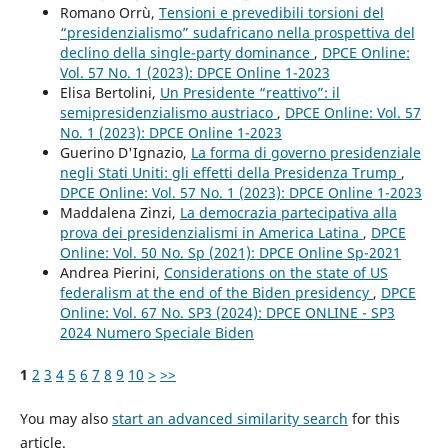
Romano Orrù,
Tensioni e prevedibili torsioni del
“presidenzialismo” sudafricano nella prospettiva del
declino della single-party dominance
,
DPCE Online:
Vol. 57 No. 1 (2023): DPCE Online 1-2023
Elisa Bertolini,
Un Presidente “reattivo”: il
semipresidenzialismo austriaco
,
DPCE Online: Vol. 57
No. 1 (2023): DPCE Online 1-2023
Guerino D'Ignazio,
La forma di governo presidenziale
negli Stati Uniti: gli effetti della Presidenza Trump
,
DPCE Online: Vol. 57 No. 1 (2023): DPCE Online 1-2023
Maddalena Zinzi,
La democrazia partecipativa alla
prova dei presidenzialismi in America Latina
,
DPCE
Online: Vol. 50 No. Sp (2021): DPCE Online Sp-2021
Andrea Pierini,
Considerations on the state of US
federalism at the end of the Biden presidency
,
DPCE
Online: Vol. 67 No. SP3 (2024): DPCE ONLINE - SP3
2024 Numero Speciale Biden
1
2
3
4
5
6
7
8
9
10
>
>>
You may also
start an advanced similarity search
for this
article.