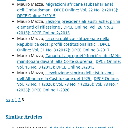
Mauro Mazza,
Migrazioni africane (subsahariane)
dell’Ombudsman
,
DPCE Online: Vol. 22 No. 2 (2015):
DPCE Online 2/2015
Mauro Mazza,
Elezioni presidenziali austriache: primi
elementi di riflessione
,
DPCE Online: Vol. 26 No. 2
(2016): DPCE Online 2/2016
Mauro Mazza,
La crisi politico-istituzionale nella
Repubblica ceca: profili costituzionalistici
,
DPCE
Online: Vol. 31 No. 3 (2017): DPCE Online 3-2017
Mauro Mazza,
Canada. La propriété foncière dei Métis
manitobani davanti alla Corte suprema
,
DPCE Online:
Vol. 15 No. 3 (2013): DPCE Online 3/2013
Mauro Mazza,
L’evoluzione storica delle istituzioni
dell’Albania e la Costituzione del 1925
,
DPCE Online:
Vol. 73 No. 1 (2026): Vol. 73 No. 1 (2026): Vol. 73 No. 1
(2026): DPCE Online 1-2026
<<
<
1
2
3
Similar Articles