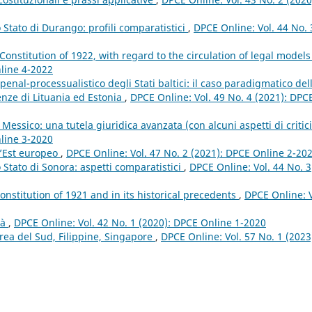
lo Stato di Durango: profili comparatistici
,
DPCE Online: Vol. 44 No. 
 Constitution of 1922, with regard to the circulation of legal model
nline 4-2022
penal-processualistico degli Stati baltici: il caso paradigmatico del
enze di Lituania ed Estonia
,
DPCE Online: Vol. 49 No. 4 (2021): DPC
Messico: una tutela giuridica avanzata (con alcuni aspetti di critic
nline 3-2020
ll’Est europeo
,
DPCE Online: Vol. 47 No. 2 (2021): DPCE Online 2-20
lo Stato di Sonora: aspetti comparatistici
,
DPCE Online: Vol. 44 No. 3
Constitution of 1921 and in its historical precedents
,
DPCE Online: V
tà
,
DPCE Online: Vol. 42 No. 1 (2020): DPCE Online 1-2020
orea del Sud, Filippine, Singapore
,
DPCE Online: Vol. 57 No. 1 (2023