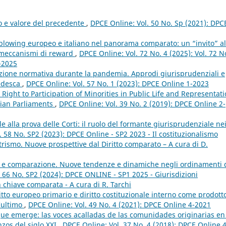
to e valore del precedente
,
DPCE Online: Vol. 50 No. Sp (2021): DPC
eblowing europeo e italiano nel panorama comparato: un “invito” al
i meccanismi di reward
,
DPCE Online: Vol. 72 No. 4 (2025): Vol. 72 N
4-2025
zione normativa durante la pandemia. Approdi giurisprudenziali e
tedesca
,
DPCE Online: Vol. 57 No. 1 (2023): DPCE Online 1-2023
Right to Participation of Minorities in Public Life and Representat
alian Parliaments
,
DPCE Online: Vol. 39 No. 2 (2019): DPCE Online 2-
e alla prova delle Corti: il ruolo del formante giurisprudenziale ne
 58 No. SP2 (2023): DPCE Online - SP2 2023 - Il costituzionalismo
rismo. Nuove prospettive dal Diritto comparato – A cura di D.
le e comparazione. Nuove tendenze e dinamiche negli ordinamenti 
 66 No. SP2 (2024): DPCE ONLINE - SP1 2025 - Giurisdizioni
 in chiave comparata - A cura di R. Tarchi
ritto europeo primario e diritto costituzionale interno come prodott
’ultimo
,
DPCE Online: Vol. 49 No. 4 (2021): DPCE Online 4-2021
que emerge: las voces acalladas de las comunidades originarias en
zos del siglo XXI
,
DPCE Online: Vol. 37 No. 4 (2018): DPCE Online 4