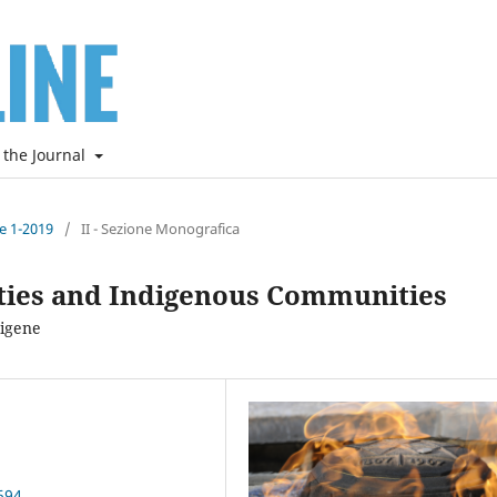
 the Journal
ne 1-2019
/
II - Sezione Monografica
rities and Indigenous Communities
digene
694