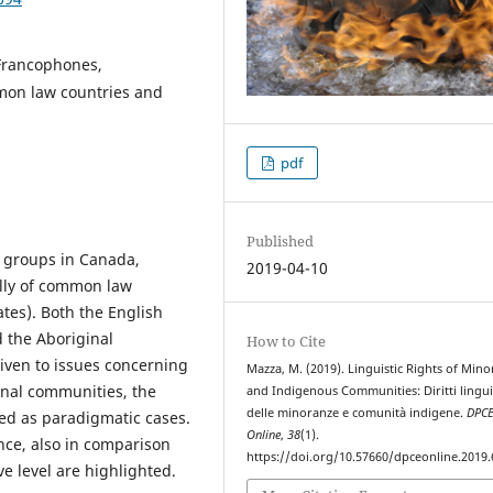
 Francophones,
on law countries and
pdf
Published
c groups in Canada,
2019-04-10
lly of common law
tes). Both the English
 the Aboriginal
How to Cite
given to issues concerning
Mazza, M. (2019). Linguistic Rights of Minor
inal communities, the
and Indigenous Communities: Diritti linguis
delle minoranze e comunità indigene.
DPC
ed as paradigmatic cases.
Online
,
38
(1).
nce, also in comparison
https://doi.org/10.57660/dpceonline.2019.
ve level are highlighted.