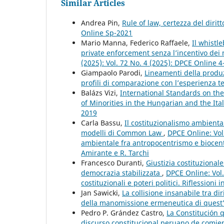
Similar Articles
Andrea Pin,
Rule of law, certezza del dirit
Online Sp-2021
Mario Manna, Federico Raffaele,
Il whistl
private enforcement senza l’incentivo de
(2025): Vol. 72 No. 4 (2025): DPCE Online 
Giampaolo Parodi,
Lineamenti della produ
profili di comparazione con l’esperienza 
Balázs Vizi,
International Standards on the 
of Minorities in the Hungarian and the It
2019
Carla Bassu,
Il costituzionalismo ambiental
modelli di Common Law
,
DPCE Online: Vol.
ambientale fra antropocentrismo e biocent
Amirante e R. Tarchi
Francesco Duranti,
Giustizia costituziona
democrazia stabilizzata
,
DPCE Online: Vol.
costituzionali e poteri politici. Riflessioni
Jan Sawicki,
La collisione insanabile tra di
della manomissione ermeneutica di quest
Pedro P. Grández Castro,
La Constitución 
discurso constitucional peruano de comien