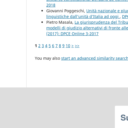
2018
Giovanni Poggeschi,
Unità nazionale e plu
linguistiche dall’unità d’Italia ad oggi
,
DPC
Pietro Masala,
La giurisprudenza del Tribu
modelli di giudizio alternativi di fronte all
(2017): DPCE Online 3-2017
1
2
3
4
5
6
7
8
9
10
>
>>
You may also
start an advanced similarity searc