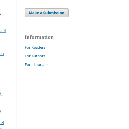
Make a Submission
E
o. 4
Information
For Readers
ion
For Authors
For Librarians
i
di
o
 el
-