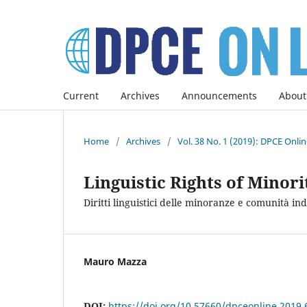
Current
Archives
Announcements
About
Home
/
Archives
/
Vol. 38 No. 1 (2019): DPCE Onli
Linguistic Rights of Mino
Diritti linguistici delle minoranze e comunità in
Mauro Mazza
DOI:
https://doi.org/10.57660/dpceonline.2019.