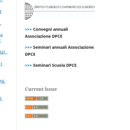
3
s
,
>>>
Convegni annuali
la
Associazione DPCE
E
>>>
Seminari annuali Associazione
ità)
,
DPCE
21
>>>
Seminari Scuola DPCE
ol.
Current Issue
):