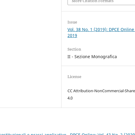
More Citation Formats
Issue
Vol. 38 No. 1 (2019): DPCE Online
2019
Section
II - Sezione Monografica
License
CC Attribution-NonCommercial-Share
4.0
costituzionali e prassi applicative
,
DPCE Online: Vol. 43 No. 2 (2020