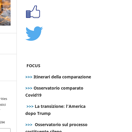
FOCUS
>>>
Itinerari della comparazione
>>>
Osservatorio comparato
Covid19
ities
tici
>>>
La transizione: l’America
E
dopo Trump
694
>>>
Osservatorio sul processo
costituente cileno