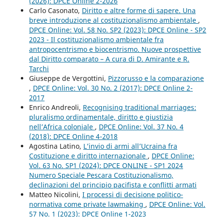
(2026): DPCE Online 2-2026
Carlo Casonato,
Diritto e altre forme di sapere. Una
breve introduzione al costituzionalismo ambientale
,
DPCE Online: Vol. 58 No. SP2 (2023): DPCE Online - SP2
2023 - Il costituzionalismo ambientale fra
antropocentrismo e biocentrismo. Nuove prospettive
dal Diritto comparato – A cura di D. Amirante e R.
Tarchi
Giuseppe de Vergottini,
Pizzorusso e la comparazione
,
DPCE Online: Vol. 30 No. 2 (2017): DPCE Online 2-
2017
Enrico Andreoli,
Recognising traditional marriages:
pluralismo ordinamentale, diritto e giustizia
nell’Africa coloniale
,
DPCE Online: Vol. 37 No. 4
(2018): DPCE Online 4-2018
Agostina Latino,
L’invio di armi all’Ucraina fra
Costituzione e diritto internazionale
,
DPCE Online:
Vol. 63 No. SP1 (2024): DPCE ONLINE - SP1 2024
Numero Speciale Pescara Costituzionalismo,
declinazioni del principio pacifista e conflitti armati
Matteo Nicolini,
I processi di decisione politico-
normativa come private lawmaking
,
DPCE Online: Vol.
57 No. 1 (2023): DPCE Online 1-2023