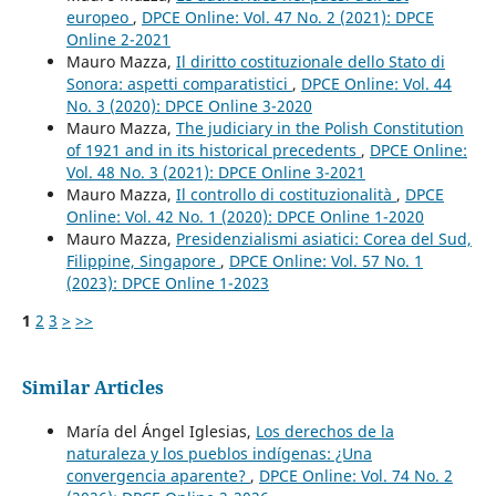
europeo
,
DPCE Online: Vol. 47 No. 2 (2021): DPCE
Online 2-2021
Mauro Mazza,
Il diritto costituzionale dello Stato di
Sonora: aspetti comparatistici
,
DPCE Online: Vol. 44
No. 3 (2020): DPCE Online 3-2020
Mauro Mazza,
The judiciary in the Polish Constitution
of 1921 and in its historical precedents
,
DPCE Online:
Vol. 48 No. 3 (2021): DPCE Online 3-2021
Mauro Mazza,
Il controllo di costituzionalità
,
DPCE
Online: Vol. 42 No. 1 (2020): DPCE Online 1-2020
Mauro Mazza,
Presidenzialismi asiatici: Corea del Sud,
Filippine, Singapore
,
DPCE Online: Vol. 57 No. 1
(2023): DPCE Online 1-2023
1
2
3
>
>>
Similar Articles
María del Ángel Iglesias,
Los derechos de la
naturaleza y los pueblos indígenas: ¿Una
convergencia aparente?
,
DPCE Online: Vol. 74 No. 2