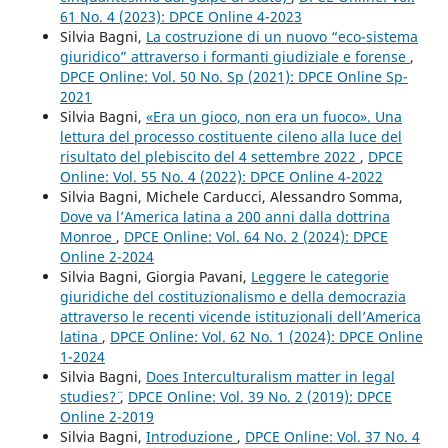
61 No. 4 (2023): DPCE Online 4-2023
Silvia Bagni,
La costruzione di un nuovo “eco-sistema
giuridico” attraverso i formanti giudiziale e forense
,
DPCE Online: Vol. 50 No. Sp (2021): DPCE Online Sp-
2021
Silvia Bagni,
«Era un gioco, non era un fuoco». Una
lettura del processo costituente cileno alla luce del
risultato del plebiscito del 4 settembre 2022
,
DPCE
Online: Vol. 55 No. 4 (2022): DPCE Online 4-2022
Silvia Bagni, Michele Carducci, Alessandro Somma,
Dove va l’America latina a 200 anni dalla dottrina
Monroe
,
DPCE Online: Vol. 64 No. 2 (2024): DPCE
Online 2-2024
Silvia Bagni, Giorgia Pavani,
Leggere le categorie
giuridiche del costituzionalismo e della democrazia
attraverso le recenti vicende istituzionali dell’America
latina
,
DPCE Online: Vol. 62 No. 1 (2024): DPCE Online
1-2024
Silvia Bagni,
Does Interculturalism matter in legal
studies?¨
,
DPCE Online: Vol. 39 No. 2 (2019): DPCE
Online 2-2019
Silvia Bagni,
Introduzione
,
DPCE Online: Vol. 37 No. 4