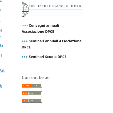
3
s
,
>>>
Convegni annuali
la
Associazione DPCE
E
>>>
Seminari annuali Associazione
ità)
,
DPCE
21
>>>
Seminari Scuola DPCE
ol.
Current Issue
):