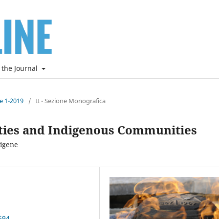
 the Journal
ne 1-2019
/
II - Sezione Monografica
rities and Indigenous Communities
digene
694