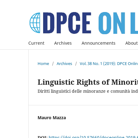
Current
Archives
Announcements
About
Home
/
Archives
/
Vol. 38 No. 1 (2019): DPCE Onli
Linguistic Rights of Mino
Diritti linguistici delle minoranze e comunità in
Mauro Mazza
DOI:
https://doi.org/10.57660/dpceonline.2019.