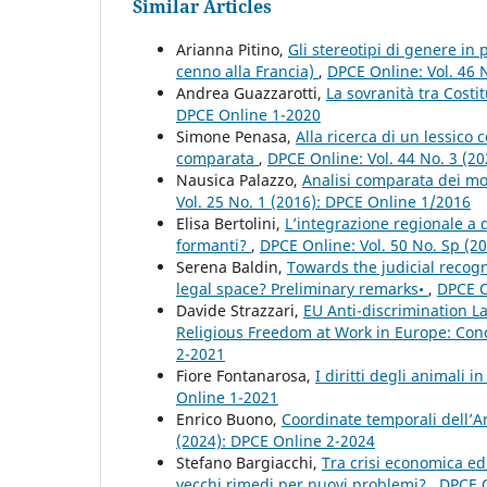
Similar Articles
Arianna Pitino,
Gli stereotipi di genere in
cenno alla Francia)
,
DPCE Online: Vol. 46 
Andrea Guazzarotti,
La sovranità tra Costi
DPCE Online 1-2020
Simone Penasa,
Alla ricerca di un lessico 
comparata
,
DPCE Online: Vol. 44 No. 3 (2
Nausica Palazzo,
Analisi comparata dei mod
Vol. 25 No. 1 (2016): DPCE Online 1/2016
Elisa Bertolini,
L’integrazione regionale a d
formanti?
,
DPCE Online: Vol. 50 No. Sp (2
Serena Baldin,
Towards the judicial recogn
legal space? Preliminary remarks•
,
DPCE O
Davide Strazzari,
EU Anti-discrimination L
Religious Freedom at Work in Europe: Conc
2-2021
Fiore Fontanarosa,
I diritti degli animali 
Online 1-2021
Enrico Buono,
Coordinate temporali dell’A
(2024): DPCE Online 2-2024
Stefano Bargiacchi,
Tra crisi economica ed
vecchi rimedi per nuovi problemi?
,
DPCE O