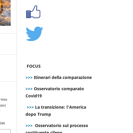
FOCUS
>>>
Itinerari della comparazione
>>>
Osservatorio comparato
Covid19
ities
tici
>>>
La transizione: l’America
E
dopo Trump
694
>>>
Osservatorio sul processo
costituente cileno