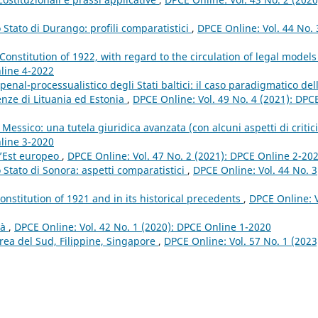
lo Stato di Durango: profili comparatistici
,
DPCE Online: Vol. 44 No. 
 Constitution of 1922, with regard to the circulation of legal model
nline 4-2022
penal-processualistico degli Stati baltici: il caso paradigmatico del
enze di Lituania ed Estonia
,
DPCE Online: Vol. 49 No. 4 (2021): DPC
Messico: una tutela giuridica avanzata (con alcuni aspetti di critic
nline 3-2020
ll’Est europeo
,
DPCE Online: Vol. 47 No. 2 (2021): DPCE Online 2-20
lo Stato di Sonora: aspetti comparatistici
,
DPCE Online: Vol. 44 No. 3
Constitution of 1921 and in its historical precedents
,
DPCE Online: V
tà
,
DPCE Online: Vol. 42 No. 1 (2020): DPCE Online 1-2020
orea del Sud, Filippine, Singapore
,
DPCE Online: Vol. 57 No. 1 (2023