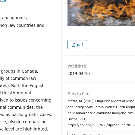
 Francophones,
on law countries and
pdf
Published
c groups in Canada,
2019-04-10
lly of common law
tes). Both the English
 the Aboriginal
How to Cite
given to issues concerning
Mazza, M. (2019). Linguistic Rights of Minor
inal communities, the
and Indigenous Communities: Diritti linguis
delle minoranze e comunità indigene.
DPC
ed as paradigmatic cases.
Online
,
38
(1).
nce, also in comparison
https://doi.org/10.57660/dpceonline.2019.
ve level are highlighted.