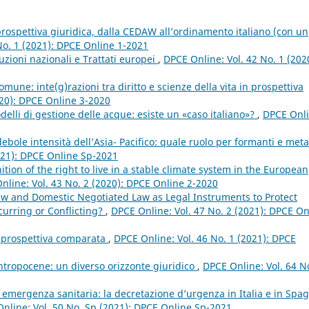
 prospettiva giuridica, dalla CEDAW all’ordinamento italiano (con un
No. 1 (2021): DPCE Online 1-2021
tuzioni nazionali e Trattati europei
,
DPCE Online: Vol. 42 No. 1 (202
comune: inte(g)razioni tra diritto e scienze della vita in prospettiva
020): DPCE Online 3-2020
elli di gestione delle acque: esiste un «caso italiano»?
,
DPCE Onli
ebole intensità dell’Asia- Pacifico: quale ruolo per formanti e meta
021): DPCE Online Sp-2021
ition of the right to live in a stable climate system in the European
nline: Vol. 43 No. 2 (2020): DPCE Online 2-2020
aw and Domestic Negotiated Law as Legal Instruments to Protect
urring or Conflicting?
,
DPCE Online: Vol. 47 No. 2 (2021): DPCE On
in prospettiva comparata
,
DPCE Online: Vol. 46 No. 1 (2021): DPCE
ntropocene: un diverso orizzonte giuridico
,
DPCE Online: Vol. 64 N
 emergenza sanitaria: la decretazione d’urgenza in Italia e in Spa
nline: Vol. 50 No. Sp (2021): DPCE Online Sp-2021