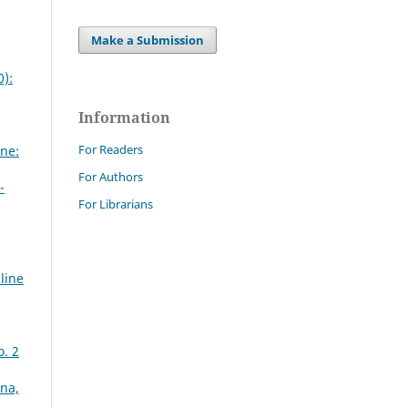
Make a Submission
0):
Information
For Readers
ne:
For Authors
-
For Librarians
line
o. 2
gna,