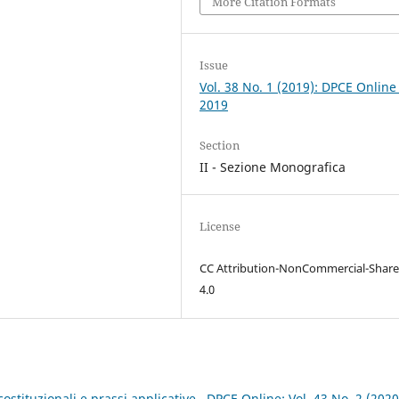
More Citation Formats
Issue
Vol. 38 No. 1 (2019): DPCE Online
2019
Section
II - Sezione Monografica
License
CC Attribution-NonCommercial-Share
4.0
costituzionali e prassi applicative
,
DPCE Online: Vol. 43 No. 2 (2020