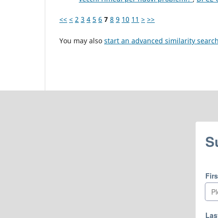
<<
<
2
3
4
5
6
7
8
9
10
11
>
>>
You may also
start an advanced similarity searc