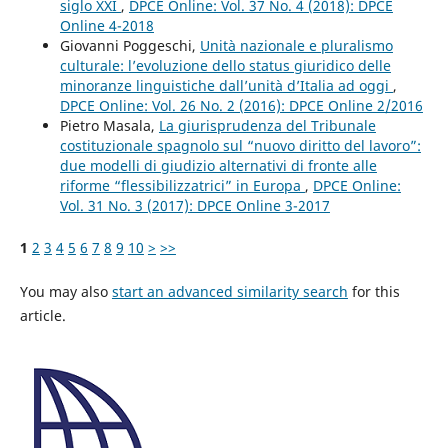
siglo XXI
,
DPCE Online: Vol. 37 No. 4 (2018): DPCE
Online 4-2018
Giovanni Poggeschi,
Unità nazionale e pluralismo
culturale: l’evoluzione dello status giuridico delle
minoranze linguistiche dall’unità d’Italia ad oggi
,
DPCE Online: Vol. 26 No. 2 (2016): DPCE Online 2/2016
Pietro Masala,
La giurisprudenza del Tribunale
costituzionale spagnolo sul “nuovo diritto del lavoro”:
due modelli di giudizio alternativi di fronte alle
riforme “flessibilizzatrici” in Europa
,
DPCE Online:
Vol. 31 No. 3 (2017): DPCE Online 3-2017
1
2
3
4
5
6
7
8
9
10
>
>>
You may also
start an advanced similarity search
for this
article.