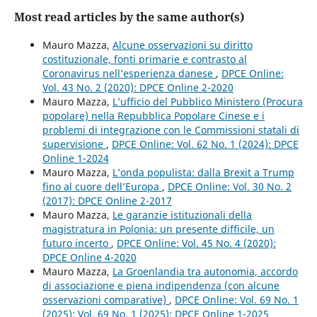
Most read articles by the same author(s)
Mauro Mazza,
Alcune osservazioni su diritto
costituzionale, fonti primarie e contrasto al
Coronavirus nell’esperienza danese
,
DPCE Online:
Vol. 43 No. 2 (2020): DPCE Online 2-2020
Mauro Mazza,
L’ufficio del Pubblico Ministero (Procura
popolare) nella Repubblica Popolare Cinese e i
problemi di integrazione con le Commissioni statali di
supervisione
,
DPCE Online: Vol. 62 No. 1 (2024): DPCE
Online 1-2024
Mauro Mazza,
L’onda populista: dalla Brexit a Trump
fino al cuore dell’Europa
,
DPCE Online: Vol. 30 No. 2
(2017): DPCE Online 2-2017
Mauro Mazza,
Le garanzie istituzionali della
magistratura in Polonia: un presente difficile, un
futuro incerto
,
DPCE Online: Vol. 45 No. 4 (2020):
DPCE Online 4-2020
Mauro Mazza,
La Groenlandia tra autonomia, accordo
di associazione e piena indipendenza (con alcune
osservazioni comparative)
,
DPCE Online: Vol. 69 No. 1
(2025): Vol. 69 No. 1 (2025): DPCE Online 1-2025