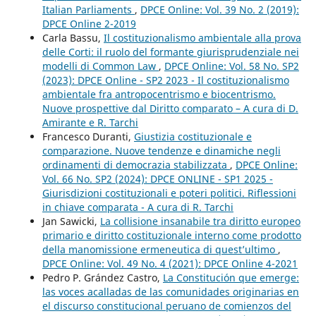
Italian Parliaments
,
DPCE Online: Vol. 39 No. 2 (2019):
DPCE Online 2-2019
Carla Bassu,
Il costituzionalismo ambientale alla prova
delle Corti: il ruolo del formante giurisprudenziale nei
modelli di Common Law
,
DPCE Online: Vol. 58 No. SP2
(2023): DPCE Online - SP2 2023 - Il costituzionalismo
ambientale fra antropocentrismo e biocentrismo.
Nuove prospettive dal Diritto comparato – A cura di D.
Amirante e R. Tarchi
Francesco Duranti,
Giustizia costituzionale e
comparazione. Nuove tendenze e dinamiche negli
ordinamenti di democrazia stabilizzata
,
DPCE Online:
Vol. 66 No. SP2 (2024): DPCE ONLINE - SP1 2025 -
Giurisdizioni costituzionali e poteri politici. Riflessioni
in chiave comparata - A cura di R. Tarchi
Jan Sawicki,
La collisione insanabile tra diritto europeo
primario e diritto costituzionale interno come prodotto
della manomissione ermeneutica di quest’ultimo
,
DPCE Online: Vol. 49 No. 4 (2021): DPCE Online 4-2021
Pedro P. Grández Castro,
La Constitución que emerge:
las voces acalladas de las comunidades originarias en
el discurso constitucional peruano de comienzos del