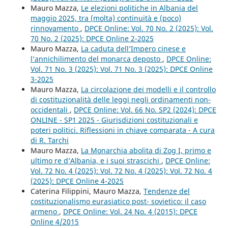
Mauro Mazza,
Le elezioni politiche in Albania del
maggio 2025, tra (molta) continuità e (poco)
rinnovamento
,
DPCE Online: Vol. 70 No. 2 (2025): Vol.
70 No. 2 (2025): DPCE Online 2-2025
Mauro Mazza,
La caduta dell’Impero cinese e
l’annichilimento del monarca deposto
,
DPCE Online:
Vol. 71 No. 3 (2025): Vol. 71 No. 3 (2025): DPCE Online
3-2025
Mauro Mazza,
La circolazione dei modelli e il controllo
di costituzionalità delle leggi negli ordinamenti non-
occidentali
,
DPCE Online: Vol. 66 No. SP2 (2024): DPCE
ONLINE - SP1 2025 - Giurisdizioni costituzionali e
poteri politici. Riflessioni in chiave comparata - A cura
di R. Tarchi
Mauro Mazza,
La Monarchia abolita di Zog I, primo e
ultimo re d’Albania, e i suoi strascichi
,
DPCE Online:
Vol. 72 No. 4 (2025): Vol. 72 No. 4 (2025): Vol. 72 No. 4
(2025): DPCE Online 4-2025
Caterina Filippini, Mauro Mazza,
Tendenze del
costituzionalismo eurasiatico post- sovietico: il caso
armeno
,
DPCE Online: Vol. 24 No. 4 (2015): DPCE
Online 4/2015