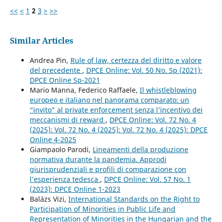
<<
<
1
2
3
>
>>
Similar Articles
Andrea Pin,
Rule of law, certezza del diritto e valore
del precedente
,
DPCE Online: Vol. 50 No. Sp (2021):
DPCE Online Sp-2021
Mario Manna, Federico Raffaele,
Il whistleblowing
europeo e italiano nel panorama comparato: un
“invito” al private enforcement senza l’incentivo dei
meccanismi di reward
,
DPCE Online: Vol. 72 No. 4
(2025): Vol. 72 No. 4 (2025): Vol. 72 No. 4 (2025): DPCE
Online 4-2025
Giampaolo Parodi,
Lineamenti della produzione
normativa durante la pandemia. Approdi
giurisprudenziali e profili di comparazione con
l’esperienza tedesca
,
DPCE Online: Vol. 57 No. 1
(2023): DPCE Online 1-2023
Balázs Vizi,
International Standards on the Right to
Participation of Minorities in Public Life and
Representation of Minorities in the Hungarian and the