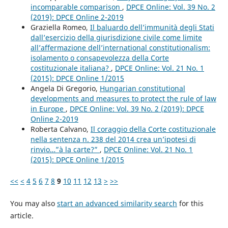
incomparable comparison
,
DPCE Online: Vol. 39 No. 2
(2019): DPCE Online 2-2019
Graziella Romeo,
Il baluardo dell’immunità degli Stati
dall’esercizio della giurisdizione civile come limite
all’affermazione dell’international constitutionalism:
isolamento o consapevolezza della Corte
costituzionale italiana?
,
DPCE Online: Vol. 21 No. 1
(2015): DPCE Online 1/2015
Angela Di Gregorio,
Hungarian constitutional
developments and measures to protect the rule of law
in Europe
,
DPCE Online: Vol. 39 No. 2 (2019): DPCE
Online 2-2019
Roberta Calvano,
Il coraggio della Corte costituzionale
nella sentenza n. 238 del 2014 crea un’ipotesi di
rinvio…”à la carte?”
,
DPCE Online: Vol. 21 No. 1
(2015): DPCE Online 1/2015
<<
<
4
5
6
7
8
9
10
11
12
13
>
>>
You may also
start an advanced similarity search
for this
article.