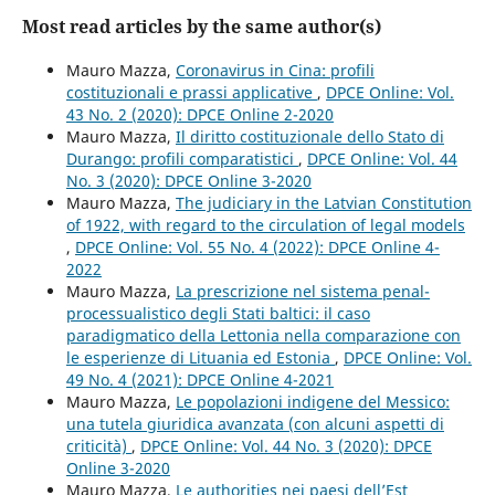
Most read articles by the same author(s)
Mauro Mazza,
Coronavirus in Cina: profili
costituzionali e prassi applicative
,
DPCE Online: Vol.
43 No. 2 (2020): DPCE Online 2-2020
Mauro Mazza,
Il diritto costituzionale dello Stato di
Durango: profili comparatistici
,
DPCE Online: Vol. 44
No. 3 (2020): DPCE Online 3-2020
Mauro Mazza,
The judiciary in the Latvian Constitution
of 1922, with regard to the circulation of legal models
,
DPCE Online: Vol. 55 No. 4 (2022): DPCE Online 4-
2022
Mauro Mazza,
La prescrizione nel sistema penal-
processualistico degli Stati baltici: il caso
paradigmatico della Lettonia nella comparazione con
le esperienze di Lituania ed Estonia
,
DPCE Online: Vol.
49 No. 4 (2021): DPCE Online 4-2021
Mauro Mazza,
Le popolazioni indigene del Messico:
una tutela giuridica avanzata (con alcuni aspetti di
criticità)
,
DPCE Online: Vol. 44 No. 3 (2020): DPCE
Online 3-2020
Mauro Mazza,
Le authorities nei paesi dell’Est