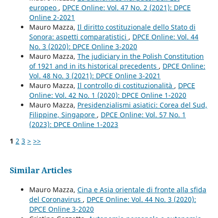
europeo
,
DPCE Online: Vol. 47 No. 2 (2021): DPCE
Online 2-2021
Mauro Mazza,
Il diritto costituzionale dello Stato di
Sonora: aspetti comparatistici
,
DPCE Online: Vol. 44
No. 3 (2020): DPCE Online 3-2020
Mauro Mazza,
The judiciary in the Polish Constitution
of 1921 and in its historical precedents
,
DPCE Online:
Vol. 48 No. 3 (2021): DPCE Online 3-2021
Mauro Mazza,
Il controllo di costituzionalità
,
DPCE
Online: Vol. 42 No. 1 (2020): DPCE Online 1-2020
Mauro Mazza,
Presidenzialismi asiatici: Corea del Sud,
Filippine, Singapore
,
DPCE Online: Vol. 57 No. 1
(2023): DPCE Online 1-2023
1
2
3
>
>>
Similar Articles
Mauro Mazza,
Cina e Asia orientale di fronte alla sfida
del Coronavirus
,
DPCE Online: Vol. 44 No. 3 (2020):
DPCE Online 3-2020