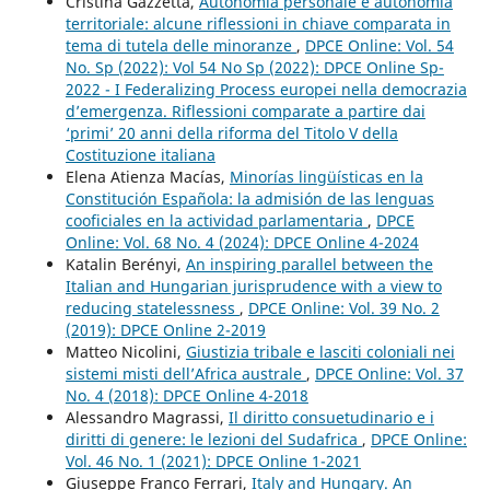
Cristina Gazzetta,
Autonomia personale e autonomia
territoriale: alcune riflessioni in chiave comparata in
tema di tutela delle minoranze
,
DPCE Online: Vol. 54
No. Sp (2022): Vol 54 No Sp (2022): DPCE Online Sp-
2022 - I Federalizing Process europei nella democrazia
d’emergenza. Riflessioni comparate a partire dai
‘primi’ 20 anni della riforma del Titolo V della
Costituzione italiana
Elena Atienza Macías,
Minorías lingüísticas en la
Constitución Española: la admisión de las lenguas
cooficiales en la actividad parlamentaria
,
DPCE
Online: Vol. 68 No. 4 (2024): DPCE Online 4-2024
Katalin Berényi,
An inspiring parallel between the
Italian and Hungarian jurisprudence with a view to
reducing statelessness
,
DPCE Online: Vol. 39 No. 2
(2019): DPCE Online 2-2019
Matteo Nicolini,
Giustizia tribale e lasciti coloniali nei
sistemi misti dell’Africa australe
,
DPCE Online: Vol. 37
No. 4 (2018): DPCE Online 4-2018
Alessandro Magrassi,
Il diritto consuetudinario e i
diritti di genere: le lezioni del Sudafrica
,
DPCE Online:
Vol. 46 No. 1 (2021): DPCE Online 1-2021
Giuseppe Franco Ferrari,
Italy and Hungary. An