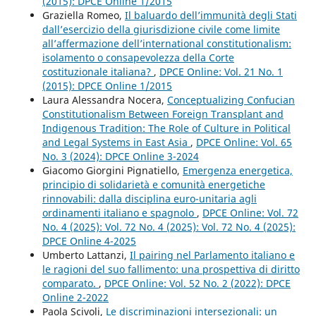
(2015): DPCE Online 1/2015
Graziella Romeo,
Il baluardo dell’immunità degli Stati
dall’esercizio della giurisdizione civile come limite
all’affermazione dell’international constitutionalism:
isolamento o consapevolezza della Corte
costituzionale italiana?
,
DPCE Online: Vol. 21 No. 1
(2015): DPCE Online 1/2015
Laura Alessandra Nocera,
Conceptualizing Confucian
Constitutionalism Between Foreign Transplant and
Indigenous Tradition: The Role of Culture in Political
and Legal Systems in East Asia
,
DPCE Online: Vol. 65
No. 3 (2024): DPCE Online 3-2024
Giacomo Giorgini Pignatiello,
Emergenza energetica,
principio di solidarietà e comunità energetiche
rinnovabili: dalla disciplina euro-unitaria agli
ordinamenti italiano e spagnolo
,
DPCE Online: Vol. 72
No. 4 (2025): Vol. 72 No. 4 (2025): Vol. 72 No. 4 (2025):
DPCE Online 4-2025
Umberto Lattanzi,
Il pairing nel Parlamento italiano e
le ragioni del suo fallimento: una prospettiva di diritto
comparato.
,
DPCE Online: Vol. 52 No. 2 (2022): DPCE
Online 2-2022
Paola Scivoli,
Le discriminazioni intersezionali: un