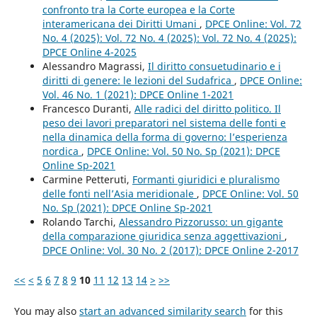
confronto tra la Corte europea e la Corte
interamericana dei Diritti Umani
,
DPCE Online: Vol. 72
No. 4 (2025): Vol. 72 No. 4 (2025): Vol. 72 No. 4 (2025):
DPCE Online 4-2025
Alessandro Magrassi,
Il diritto consuetudinario e i
diritti di genere: le lezioni del Sudafrica
,
DPCE Online:
Vol. 46 No. 1 (2021): DPCE Online 1-2021
Francesco Duranti,
Alle radici del diritto politico. Il
peso dei lavori preparatori nel sistema delle fonti e
nella dinamica della forma di governo: l’esperienza
nordica
,
DPCE Online: Vol. 50 No. Sp (2021): DPCE
Online Sp-2021
Carmine Petteruti,
Formanti giuridici e pluralismo
delle fonti nell’Asia meridionale
,
DPCE Online: Vol. 50
No. Sp (2021): DPCE Online Sp-2021
Rolando Tarchi,
Alessandro Pizzorusso: un gigante
della comparazione giuridica senza aggettivazioni
,
DPCE Online: Vol. 30 No. 2 (2017): DPCE Online 2-2017
<<
<
5
6
7
8
9
10
11
12
13
14
>
>>
You may also
start an advanced similarity search
for this