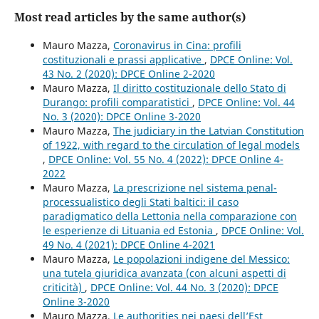
Most read articles by the same author(s)
Mauro Mazza,
Coronavirus in Cina: profili
costituzionali e prassi applicative
,
DPCE Online: Vol.
43 No. 2 (2020): DPCE Online 2-2020
Mauro Mazza,
Il diritto costituzionale dello Stato di
Durango: profili comparatistici
,
DPCE Online: Vol. 44
No. 3 (2020): DPCE Online 3-2020
Mauro Mazza,
The judiciary in the Latvian Constitution
of 1922, with regard to the circulation of legal models
,
DPCE Online: Vol. 55 No. 4 (2022): DPCE Online 4-
2022
Mauro Mazza,
La prescrizione nel sistema penal-
processualistico degli Stati baltici: il caso
paradigmatico della Lettonia nella comparazione con
le esperienze di Lituania ed Estonia
,
DPCE Online: Vol.
49 No. 4 (2021): DPCE Online 4-2021
Mauro Mazza,
Le popolazioni indigene del Messico:
una tutela giuridica avanzata (con alcuni aspetti di
criticità)
,
DPCE Online: Vol. 44 No. 3 (2020): DPCE
Online 3-2020
Mauro Mazza,
Le authorities nei paesi dell’Est