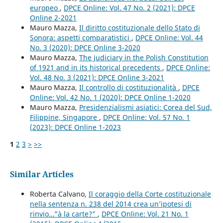
europeo
,
DPCE Online: Vol. 47 No. 2 (2021): DPCE
Online 2-2021
Mauro Mazza,
Il diritto costituzionale dello Stato di
Sonora: aspetti comparatistici
,
DPCE Online: Vol. 44
No. 3 (2020): DPCE Online 3-2020
Mauro Mazza,
The judiciary in the Polish Constitution
of 1921 and in its historical precedents
,
DPCE Online:
Vol. 48 No. 3 (2021): DPCE Online 3-2021
Mauro Mazza,
Il controllo di costituzionalità
,
DPCE
Online: Vol. 42 No. 1 (2020): DPCE Online 1-2020
Mauro Mazza,
Presidenzialismi asiatici: Corea del Sud,
Filippine, Singapore
,
DPCE Online: Vol. 57 No. 1
(2023): DPCE Online 1-2023
1
2
3
>
>>
Similar Articles
Roberta Calvano,
Il coraggio della Corte costituzionale
nella sentenza n. 238 del 2014 crea un’ipotesi di
rinvio…”à la carte?”
,
DPCE Online: Vol. 21 No. 1