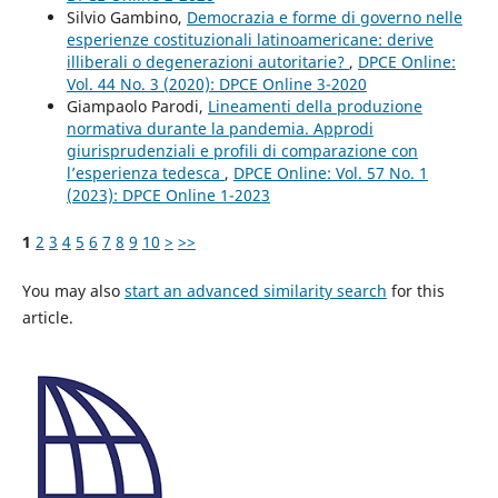
Silvio Gambino,
Democrazia e forme di governo nelle
esperienze costituzionali latinoamericane: derive
illiberali o degenerazioni autoritarie?
,
DPCE Online:
Vol. 44 No. 3 (2020): DPCE Online 3-2020
Giampaolo Parodi,
Lineamenti della produzione
normativa durante la pandemia. Approdi
giurisprudenziali e profili di comparazione con
l’esperienza tedesca
,
DPCE Online: Vol. 57 No. 1
(2023): DPCE Online 1-2023
1
2
3
4
5
6
7
8
9
10
>
>>
You may also
start an advanced similarity search
for this
article.