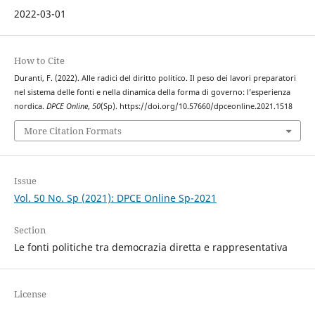
2022-03-01
How to Cite
Duranti, F. (2022). Alle radici del diritto politico. Il peso dei lavori preparatori
nel sistema delle fonti e nella dinamica della forma di governo: l’esperienza
nordica.
DPCE Online
,
50
(Sp). https://doi.org/10.57660/dpceonline.2021.1518
More Citation Formats
Issue
Vol. 50 No. Sp (2021): DPCE Online Sp-2021
Section
Le fonti politiche tra democrazia diretta e rappresentativa
License