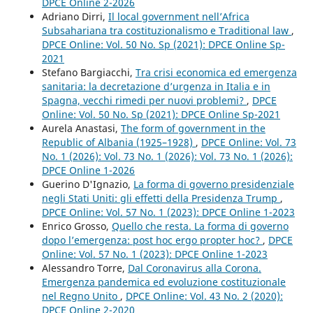
DPCE Online 2-2026
Adriano Dirri,
Il local government nell’Africa
Subsahariana tra costituzionalismo e Traditional law
,
DPCE Online: Vol. 50 No. Sp (2021): DPCE Online Sp-
2021
Stefano Bargiacchi,
Tra crisi economica ed emergenza
sanitaria: la decretazione d’urgenza in Italia e in
Spagna, vecchi rimedi per nuovi problemi?
,
DPCE
Online: Vol. 50 No. Sp (2021): DPCE Online Sp-2021
Aurela Anastasi,
The form of government in the
Republic of Albania (1925–1928)
,
DPCE Online: Vol. 73
No. 1 (2026): Vol. 73 No. 1 (2026): Vol. 73 No. 1 (2026):
DPCE Online 1-2026
Guerino D'Ignazio,
La forma di governo presidenziale
negli Stati Uniti: gli effetti della Presidenza Trump
,
DPCE Online: Vol. 57 No. 1 (2023): DPCE Online 1-2023
Enrico Grosso,
Quello che resta. La forma di governo
dopo l’emergenza: post hoc ergo propter hoc?
,
DPCE
Online: Vol. 57 No. 1 (2023): DPCE Online 1-2023
Alessandro Torre,
Dal Coronavirus alla Corona.
Emergenza pandemica ed evoluzione costituzionale
nel Regno Unito
,
DPCE Online: Vol. 43 No. 2 (2020):
DPCE Online 2-2020