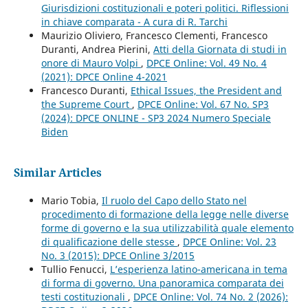
Giurisdizioni costituzionali e poteri politici. Riflessioni
in chiave comparata - A cura di R. Tarchi
Maurizio Oliviero, Francesco Clementi, Francesco
Duranti, Andrea Pierini,
Atti della Giornata di studi in
onore di Mauro Volpi
,
DPCE Online: Vol. 49 No. 4
(2021): DPCE Online 4-2021
Francesco Duranti,
Ethical Issues, the President and
the Supreme Court
,
DPCE Online: Vol. 67 No. SP3
(2024): DPCE ONLINE - SP3 2024 Numero Speciale
Biden
Similar Articles
Mario Tobia,
Il ruolo del Capo dello Stato nel
procedimento di formazione della legge nelle diverse
forme di governo e la sua utilizzabilità quale elemento
di qualificazione delle stesse
,
DPCE Online: Vol. 23
No. 3 (2015): DPCE Online 3/2015
Tullio Fenucci,
L’esperienza latino-americana in tema
di forma di governo. Una panoramica comparata dei
testi costituzionali
,
DPCE Online: Vol. 74 No. 2 (2026):