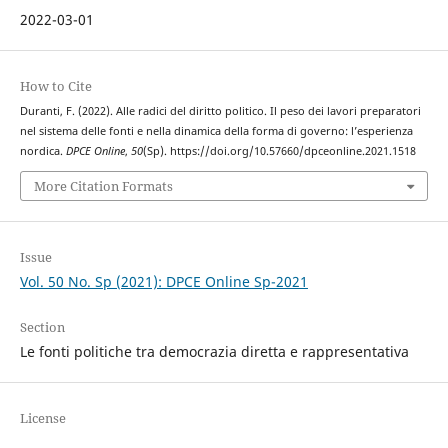
2022-03-01
How to Cite
Duranti, F. (2022). Alle radici del diritto politico. Il peso dei lavori preparatori
nel sistema delle fonti e nella dinamica della forma di governo: l’esperienza
nordica.
DPCE Online
,
50
(Sp). https://doi.org/10.57660/dpceonline.2021.1518
More Citation Formats
Issue
Vol. 50 No. Sp (2021): DPCE Online Sp-2021
Section
Le fonti politiche tra democrazia diretta e rappresentativa
License