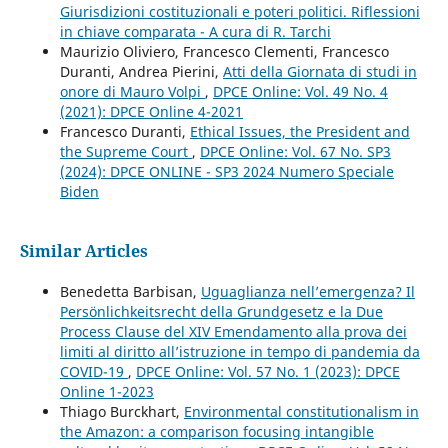
Giurisdizioni costituzionali e poteri politici. Riflessioni
in chiave comparata - A cura di R. Tarchi
Maurizio Oliviero, Francesco Clementi, Francesco
Duranti, Andrea Pierini,
Atti della Giornata di studi in
onore di Mauro Volpi
,
DPCE Online: Vol. 49 No. 4
(2021): DPCE Online 4-2021
Francesco Duranti,
Ethical Issues, the President and
the Supreme Court
,
DPCE Online: Vol. 67 No. SP3
(2024): DPCE ONLINE - SP3 2024 Numero Speciale
Biden
Similar Articles
Benedetta Barbisan,
Uguaglianza nell’emergenza? Il
Persönlichkeitsrecht della Grundgesetz e la Due
Process Clause del XIV Emendamento alla prova dei
limiti al diritto all’istruzione in tempo di pandemia da
COVID-19
,
DPCE Online: Vol. 57 No. 1 (2023): DPCE
Online 1-2023
Thiago Burckhart,
Environmental constitutionalism in
the Amazon: a comparison focusing intangible