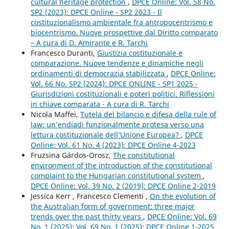
cultural heritage protection
,
DPCE Online: Vol. 58 No.
SP2 (2023): DPCE Online - SP2 2023 - Il
costituzionalismo ambientale fra antropocentrismo e
biocentrismo. Nuove prospettive dal Diritto comparato
– A cura di D. Amirante e R. Tarchi
Francesco Duranti,
Giustizia costituzionale e
comparazione. Nuove tendenze e dinamiche negli
ordinamenti di democrazia stabilizzata
,
DPCE Online:
Vol. 66 No. SP2 (2024): DPCE ONLINE - SP1 2025 -
Giurisdizioni costituzionali e poteri politici. Riflessioni
in chiave comparata - A cura di R. Tarchi
Nicola Maffei,
Tutela del bilancio e difesa della rule of
law: un’endiadi funzionalmente protesa verso una
lettura costituzionale dell’Unione Europea?
,
DPCE
Online: Vol. 61 No. 4 (2023): DPCE Online 4-2023
Fruzsina Gárdos-Orosz,
The constitutional
environment of the introduction of the constitutional
complaint to the Hungarian constitutional system
,
DPCE Online: Vol. 39 No. 2 (2019): DPCE Online 2-2019
Jessica Kerr , Francesco Clementi ,
On the evolution of
the Australian form of government: three major
trends over the past thirty years
,
DPCE Online: Vol. 69
No. 1 (2025): Vol. 69 No. 1 (2025): DPCE Online 1-2025