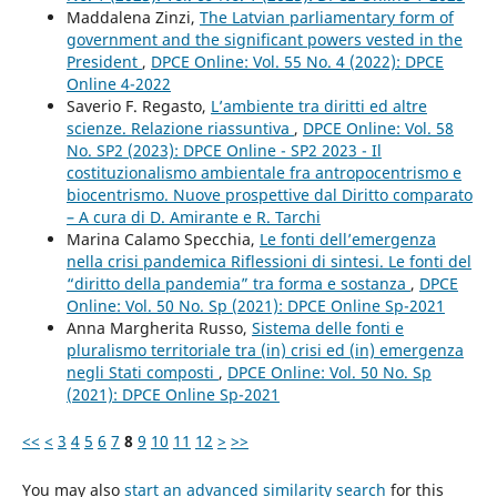
Maddalena Zinzi,
The Latvian parliamentary form of
government and the significant powers vested in the
President
,
DPCE Online: Vol. 55 No. 4 (2022): DPCE
Online 4-2022
Saverio F. Regasto,
L’ambiente tra diritti ed altre
scienze. Relazione riassuntiva
,
DPCE Online: Vol. 58
No. SP2 (2023): DPCE Online - SP2 2023 - Il
costituzionalismo ambientale fra antropocentrismo e
biocentrismo. Nuove prospettive dal Diritto comparato
– A cura di D. Amirante e R. Tarchi
Marina Calamo Specchia,
Le fonti dell’emergenza
nella crisi pandemica Riflessioni di sintesi. Le fonti del
“diritto della pandemia” tra forma e sostanza
,
DPCE
Online: Vol. 50 No. Sp (2021): DPCE Online Sp-2021
Anna Margherita Russo,
Sistema delle fonti e
pluralismo territoriale tra (in) crisi ed (in) emergenza
negli Stati composti
,
DPCE Online: Vol. 50 No. Sp
(2021): DPCE Online Sp-2021
<<
<
3
4
5
6
7
8
9
10
11
12
>
>>
You may also
start an advanced similarity search
for this