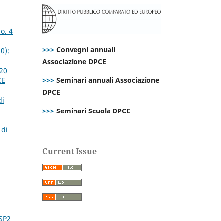
o. 4
>>>
Convegni annuali
0):
Associazione DPCE
020
CE
>>>
Seminari annuali Associazione
DPCE
di
>>>
Seminari Scuola DPCE
 di
:
Current Issue
 SP2