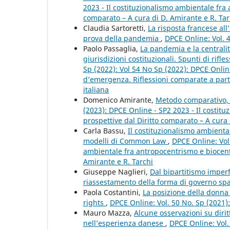
2023 - Il costituzionalismo ambientale fra
comparato – A cura di D. Amirante e R. Tar
Claudia Sartoretti,
La risposta francese all
prova della pandemia
,
DPCE Online: Vol. 
Paolo Passaglia,
La pandemia e la centralità
giurisdizioni costituzionali. Spunti di rif
Sp (2022): Vol 54 No Sp (2022): DPCE Onlin
d’emergenza. Riflessioni comparate a partir
italiana
Domenico Amirante,
Metodo comparativo, 
(2023): DPCE Online - SP2 2023 - Il costi
prospettive dal Diritto comparato – A cura 
Carla Bassu,
Il costituzionalismo ambiental
modelli di Common Law
,
DPCE Online: Vol.
ambientale fra antropocentrismo e biocent
Amirante e R. Tarchi
Giuseppe Naglieri,
Dal bipartitismo imperfe
riassestamento della forma di governo s
Paola Costantini,
La posizione della donna 
rights
,
DPCE Online: Vol. 50 No. Sp (2021
Mauro Mazza,
Alcune osservazioni su dirit
nell’esperienza danese
,
DPCE Online: Vol.