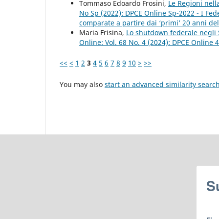
Tommaso Edoardo Frosini,
Le Regioni nel
No Sp (2022): DPCE Online Sp-2022 - I Fed
comparate a partire dai ‘primi’ 20 anni dell
Maria Frisina,
Lo shutdown federale negli 
Online: Vol. 68 No. 4 (2024): DPCE Online 
<<
<
1
2
3
4
5
6
7
8
9
10
>
>>
You may also
start an advanced similarity searc