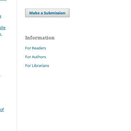
Make a Submission
a
lle
.
Information
For Readers
For Authors
For Librarians
i
of