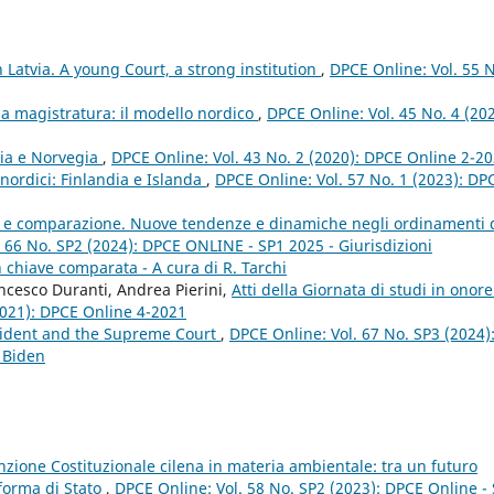
n Latvia. A young Court, a strong institution
,
DPCE Online: Vol. 55 N
 magistratura: il modello nordico
,
DPCE Online: Vol. 45 No. 4 (202
dia e Norvegia
,
DPCE Online: Vol. 43 No. 2 (2020): DPCE Online 2-2
nordici: Finlandia e Islanda
,
DPCE Online: Vol. 57 No. 1 (2023): DP
le e comparazione. Nuove tendenze e dinamiche negli ordinamenti 
 66 No. SP2 (2024): DPCE ONLINE - SP1 2025 - Giurisdizioni
 in chiave comparata - A cura di R. Tarchi
ncesco Duranti, Andrea Pierini,
Atti della Giornata di studi in onore
2021): DPCE Online 4-2021
esident and the Supreme Court
,
DPCE Online: Vol. 67 No. SP3 (2024)
 Biden
nzione Costituzionale cilena in materia ambientale: tra un futuro
forma di Stato
,
DPCE Online: Vol. 58 No. SP2 (2023): DPCE Online -