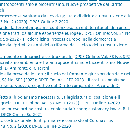
 antropocentrismo e biocentrismo. Nuove prospettive dal Diritto
chi
’emergenza sanitaria da Covid-19: Stato di diritto e Costituzione all
43 No. 2 (2020): DPCE Online 2-2020
 del fattore «tempo» nel contenzioso tra enti territoriali di fronte a
lessione tratti da alcune esperienze europee
,
DPCE Online: Vol. 54 No
e Sp-2022 - I Federalizing Process europei nella democrazia
e dai ‘primi’ 20 anni della riforma del Titolo V della Costituzione
ambiente e dinamiche costituzionali
,
DPCE Online: Vol. 58 No. SP2
tuzionalismo ambientale fra antropocentrismo e biocentrismo. Nuove
di D. Amirante e R. Tarchi
e alla prova delle Corti: il ruolo del formante giurisprudenziale ne
 58 No. SP2 (2023): DPCE Online - SP2 2023 - Il costituzionalismo
rismo. Nuove prospettive dal Diritto comparato – A cura di D.
tto al bipolarismo necessario. La legislatura di coalizione e il
pagnola
,
DPCE Online: Vol. 57 No. 1 (2023): DPCE Online 1-2023
nel nuovo ordine costituzionale sudafricano: customary law vs Bill 
): DPCE Online Sp-2021
to costituzionale, fonti primarie e contrasto al Coronavirus
 43 No. 2 (2020): DPCE Online 2-2020