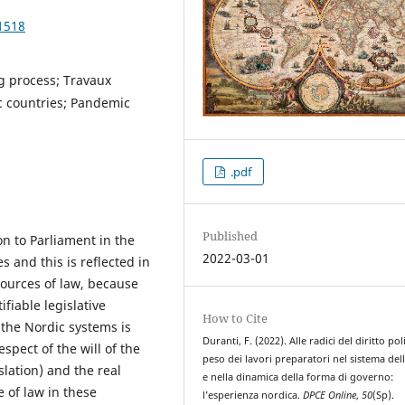
1518
g process; Travaux
c countries; Pandemic
.pdf
Published
on to Parliament in the
2022-03-01
s and this is reflected in
sources of law, because
ifiable legislative
How to Cite
 the Nordic systems is
Duranti, F. (2022). Alle radici del diritto poli
espect of the will of the
peso dei lavori preparatori nel sistema dell
slation) and the real
e nella dinamica della forma di governo:
e of law in these
l’esperienza nordica.
DPCE Online
,
50
(Sp).