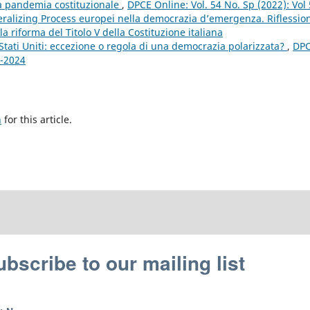
la pandemia costituzionale
,
DPCE Online: Vol. 54 No. Sp (2022): Vol
eralizing Process europei nella democrazia d’emergenza. Riflessio
a riforma del Titolo V della Costituzione italiana
Stati Uniti: eccezione o regola di una democrazia polarizzata?
,
DP
4-2024
h
for this article.