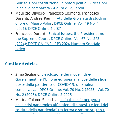
Giurisdizioni costituzionali e poteri politici. Riflessioni
in chiave comparata - A cura di R. Tarchi
Maurizio Oliviero, Francesco Clementi, Francesco
Duranti, Andrea Pierini,
Atti della Giornata di studi in
onore di Mauro Volpi
,
DPCE Online: Vol. 49 No. 4
(2021): DPCE Online 4-2021
Francesco Duranti,
Ethical Issues, the President and
the Supreme Court
,
DPCE Online: Vol. 67 No. SP3
(2024): DPCE ONLINE - SP3 2024 Numero Speciale
Biden
Similar Articles
Silvia Siciliano,
L’evoluzione dei modelli di e-
Government nell’Unione europea alla luce delle sfide
poste dalla pandemia di COVID-19: un’analisi
comparativa
,
DPCE Online: Vol. 70 No. 2 (2025): Vol. 70
No. 2 (2025): DPCE Online 2-2025
Marina Calamo Specchia,
Le fonti dell’emergenza
nella crisi pandemica Riflessioni di sintesi. Le fonti del
“diritto della pandemia” tra forma e sostanza
,
DPCE