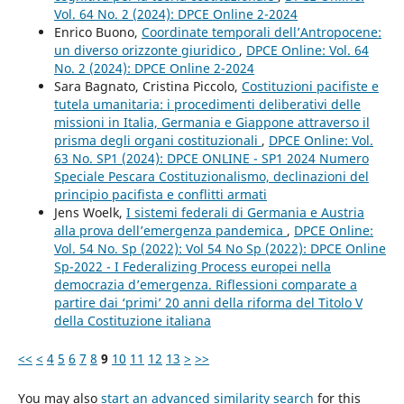
Vol. 64 No. 2 (2024): DPCE Online 2-2024
Enrico Buono,
Coordinate temporali dell’Antropocene:
un diverso orizzonte giuridico
,
DPCE Online: Vol. 64
No. 2 (2024): DPCE Online 2-2024
Sara Bagnato, Cristina Piccolo,
Costituzioni pacifiste e
tutela umanitaria: i procedimenti deliberativi delle
missioni in Italia, Germania e Giappone attraverso il
prisma degli organi costituzionali
,
DPCE Online: Vol.
63 No. SP1 (2024): DPCE ONLINE - SP1 2024 Numero
Speciale Pescara Costituzionalismo, declinazioni del
principio pacifista e conflitti armati
Jens Woelk,
I sistemi federali di Germania e Austria
alla prova dell’emergenza pandemica
,
DPCE Online:
Vol. 54 No. Sp (2022): Vol 54 No Sp (2022): DPCE Online
Sp-2022 - I Federalizing Process europei nella
democrazia d’emergenza. Riflessioni comparate a
partire dai ‘primi’ 20 anni della riforma del Titolo V
della Costituzione italiana
<<
<
4
5
6
7
8
9
10
11
12
13
>
>>
You may also
start an advanced similarity search
for this