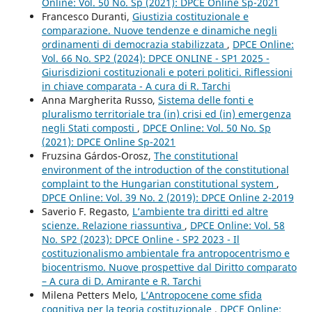
Online: Vol. 50 No. Sp (2021): DPCE Online Sp-2021
Francesco Duranti,
Giustizia costituzionale e
comparazione. Nuove tendenze e dinamiche negli
ordinamenti di democrazia stabilizzata
,
DPCE Online:
Vol. 66 No. SP2 (2024): DPCE ONLINE - SP1 2025 -
Giurisdizioni costituzionali e poteri politici. Riflessioni
in chiave comparata - A cura di R. Tarchi
Anna Margherita Russo,
Sistema delle fonti e
pluralismo territoriale tra (in) crisi ed (in) emergenza
negli Stati composti
,
DPCE Online: Vol. 50 No. Sp
(2021): DPCE Online Sp-2021
Fruzsina Gárdos-Orosz,
The constitutional
environment of the introduction of the constitutional
complaint to the Hungarian constitutional system
,
DPCE Online: Vol. 39 No. 2 (2019): DPCE Online 2-2019
Saverio F. Regasto,
L’ambiente tra diritti ed altre
scienze. Relazione riassuntiva
,
DPCE Online: Vol. 58
No. SP2 (2023): DPCE Online - SP2 2023 - Il
costituzionalismo ambientale fra antropocentrismo e
biocentrismo. Nuove prospettive dal Diritto comparato
– A cura di D. Amirante e R. Tarchi
Milena Petters Melo,
L’Antropocene come sfida
cognitiva per la teoria costituzionale
,
DPCE Online: