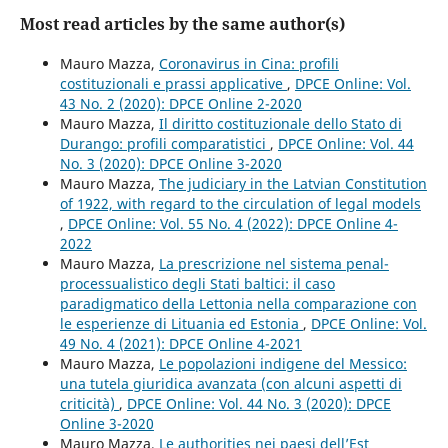
Most read articles by the same author(s)
Mauro Mazza,
Coronavirus in Cina: profili
costituzionali e prassi applicative
,
DPCE Online: Vol.
43 No. 2 (2020): DPCE Online 2-2020
Mauro Mazza,
Il diritto costituzionale dello Stato di
Durango: profili comparatistici
,
DPCE Online: Vol. 44
No. 3 (2020): DPCE Online 3-2020
Mauro Mazza,
The judiciary in the Latvian Constitution
of 1922, with regard to the circulation of legal models
,
DPCE Online: Vol. 55 No. 4 (2022): DPCE Online 4-
2022
Mauro Mazza,
La prescrizione nel sistema penal-
processualistico degli Stati baltici: il caso
paradigmatico della Lettonia nella comparazione con
le esperienze di Lituania ed Estonia
,
DPCE Online: Vol.
49 No. 4 (2021): DPCE Online 4-2021
Mauro Mazza,
Le popolazioni indigene del Messico:
una tutela giuridica avanzata (con alcuni aspetti di
criticità)
,
DPCE Online: Vol. 44 No. 3 (2020): DPCE
Online 3-2020
Mauro Mazza,
Le authorities nei paesi dell’Est