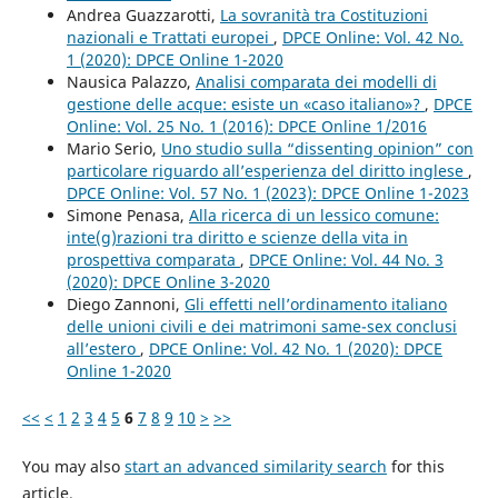
Andrea Guazzarotti,
La sovranità tra Costituzioni
nazionali e Trattati europei
,
DPCE Online: Vol. 42 No.
1 (2020): DPCE Online 1-2020
Nausica Palazzo,
Analisi comparata dei modelli di
gestione delle acque: esiste un «caso italiano»?
,
DPCE
Online: Vol. 25 No. 1 (2016): DPCE Online 1/2016
Mario Serio,
Uno studio sulla “dissenting opinion” con
particolare riguardo all’esperienza del diritto inglese
,
DPCE Online: Vol. 57 No. 1 (2023): DPCE Online 1-2023
Simone Penasa,
Alla ricerca di un lessico comune:
inte(g)razioni tra diritto e scienze della vita in
prospettiva comparata
,
DPCE Online: Vol. 44 No. 3
(2020): DPCE Online 3-2020
Diego Zannoni,
Gli effetti nell’ordinamento italiano
delle unioni civili e dei matrimoni same-sex conclusi
all’estero
,
DPCE Online: Vol. 42 No. 1 (2020): DPCE
Online 1-2020
<<
<
1
2
3
4
5
6
7
8
9
10
>
>>
You may also
start an advanced similarity search
for this
article.