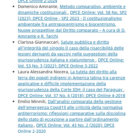
DPCE Online 2-2024
Domenico Amirante,
Metodo comparativo, ambiente e
dinamiche costituzionali
,
DPCE Online: Vol. 58 No. SP2
(2023): DPCE Online - SP2 2023 - Il costituzionalismo
ambientale fra antropocentrismo e biocentrismo.
Nuove prospettive dal Diritto comparato – A cura di D.
Amirante e R. Tarchi
Clarissa Giannaccari,
Salute pubblica e diritto
all’integrità del singolo Il caso della risarcibilità delle
lesioni derivanti da vaccini nelle suggestioni della
giurisprudenza italiana e statunitense
,
DPCE Online:
Vol. 53 No. 3 (2022): DPCE Online 3-2022
Laura Alessandra Nocera,
La tutela del diritto alla
terra dei popoli indigeni in America latina tra carenze
applicative e difficile implementazione della
giurisprudenza della Corte IDH: il caso del Paraguay
,
DPCE Online: Vol. 37 No. 4 (2018): DPCE Online 4-2018
Emilio Minniti,
Dall’analisi comparata della gestione
dell’emergenza Covid19 alle criticità della normativa
antiterrorismo: riflessioni comparative sulla disciplina
dello stato di eccezione a partire dall’ordinamento
italiano
,
DPCE Online: Vol. 43 No. 2 (2020): DPCE
Online 2-2020