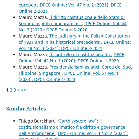
europeo
,
DPCE Online: Vol. 47 No. 2 (2021): DPCE
Online 2-2021
Mauro Mazza,
Il diritto costituzionale dello Stato di
Sonora: aspetti comparatistici
,
DPCE Online: Vol. 44
No. 3 (2020): DPCE Online 3-2020
Mauro Mazza,
The judiciary in the Polish Constitution
of 1921 and in its historical precedents
,
DPCE Online:
Vol. 48 No. 3 (2021): DPCE Online 3-2021
Mauro Mazza,
Il controllo di costituzionalità
,
DPCE
Online: Vol. 42 No. 1 (2020): DPCE Online 1-2020
Mauro Mazza,
Presidenzialismi asiatici: Corea del Sud,
Filippine, Singapore
,
DPCE Online: Vol. 57 No. 1
(2023): DPCE Online 1-2023
1
2
3
>
>>
Similar Articles
Thiago Burckhart,
“Earth system law”: il
costituzionalismo climatico fra diritto e governance
nell’Antropocene
,
DPCE Online: Vol. 64 No. 2 (2024):