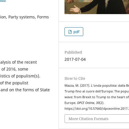
tion, Party systems, Forms
pdf
Published
2017-07-04
lysis of the recent
s of 2016, some
istics of populism(s).
How to Cite
 of the populist
Mazza, M. (2017). L’onda populista: dalla Br
and on the forms of State
Trump fino al cuore dell’Europa: The popul
wave: from Brexit to Trump to the heart o
Europe.
DPCE Online
,
30
(2).
https://doi.org/10.57660/dpceonline.2017.
More Citation Formats