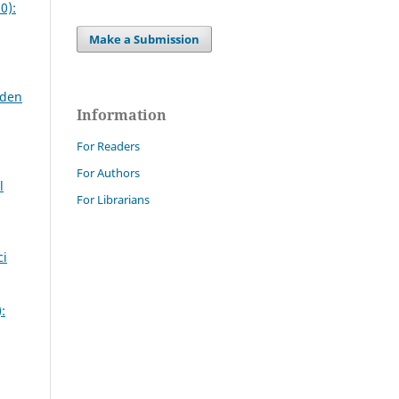
0):
Make a Submission
iden
Information
For Readers
For Authors
l
For Librarians
ci
,
: