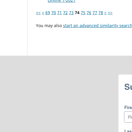
Online 1-2021
<<
<
69
70
71
72
73
74
75
76
77
78
>
>>
You may also
start an advanced similarity searc