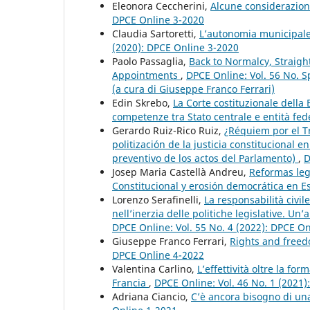
Eleonora Ceccherini,
Alcune considerazioni
DPCE Online 3-2020
Claudia Sartoretti,
L’autonomia municipale
(2020): DPCE Online 3-2020
Paolo Passaglia,
Back to Normalcy, Straight
Appointments
,
DPCE Online: Vol. 56 No. S
(a cura di Giuseppe Franco Ferrari)
Edin Skrebo,
La Corte costituzionale della B
competenze tra Stato centrale e entità fed
Gerardo Ruiz-Rico Ruiz,
¿Réquiem por el Tr
politización de la justicia constitucional 
preventivo de los actos del Parlamento)
,
D
Josep Maria Castellà Andreu,
Reformas legi
Constitucional y erosión democrática en 
Lorenzo Serafinelli,
La responsabilità civil
nell’inerzia delle politiche legislative. Un
DPCE Online: Vol. 55 No. 4 (2022): DPCE O
Giuseppe Franco Ferrari,
Rights and freed
DPCE Online 4-2022
Valentina Carlino,
L’effettività oltre la form
Francia
,
DPCE Online: Vol. 46 No. 1 (2021
Adriana Ciancio,
C’è ancora bisogno di un