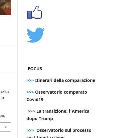
FOCUS
>>>
Itinerari della comparazione
>>>
Osservatorio comparato
exit a
ist
Covid19
f
>>>
La transizione: l’America
386
dopo Trump
>>>
Osservatorio sul processo
costituente cileno