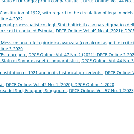
lo Stato di Durango: profili comparatistici
,
DPCE Online: Vol. 44 No. 
 Constitution of 1922, with regard to the circulation of legal model
nline 4-2022
penal-processualistico degli Stati baltici: il caso paradigmatico del
enze di Lituania ed Estonia
,
DPCE Online: Vol. 49 No. 4 (2021): DPC
Messico: una tutela giuridica avanzata (con alcuni aspetti di critic
nline 3-2020
ll’Est europeo
,
DPCE Online: Vol. 47 No. 2 (2021): DPCE Online 2-20
lo Stato di Sonora: aspetti comparatistici
,
DPCE Online: Vol. 44 No. 3
Constitution of 1921 and in its historical precedents
,
DPCE Online: V
tà
,
DPCE Online: Vol. 42 No. 1 (2020): DPCE Online 1-2020
orea del Sud, Filippine, Singapore
,
DPCE Online: Vol. 57 No. 1 (2023