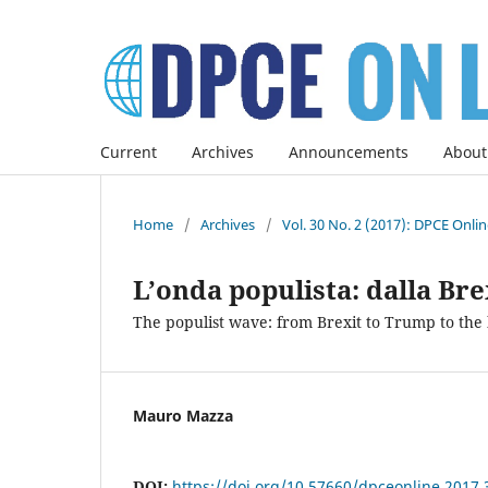
Current
Archives
Announcements
About
Home
/
Archives
/
Vol. 30 No. 2 (2017): DPCE Onli
L’onda populista: dalla Br
The populist wave: from Brexit to Trump to the
Mauro Mazza
DOI:
https://doi.org/10.57660/dpceonline.2017.