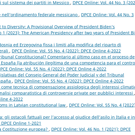
 sul sistema dei partiti in Messico
,
DPCE Online: Vol. 44 No. 3 (202
 nell’ordinamento federale messicano
,
DPCE Online: Vol. 44 No. 3
 to Diversity: A Provisional Overview of President Biden’s
p 1 (2023): The American Presidency after two years of President B
osnia ed Erzegovina fissa i limiti alla modifica del riparto di
erali
,
DPCE Online: Vol. 55 No. 4 (2022): DPCE Online 4-2022
ibunal Constitucional? Comentario al último caso en el proceso de
en España (la atribución ilegítima de una competencia para el contro
PCE Online: Vol. 55 No. 4 (2022): DPCE Online 4-2022
slativas del Consejo General del Poder Judicial y del Tribunal
España
,
DPCE Online: Vol. 55 No. 4 (2022): DPCE Online 4-2022
e come tecnica di compensazione assiologica degli interessi climati
’analisi comparatistica di controversie private per pubblici interessi
nline 4-2022
oms in Latvian constitutional law
,
DPCE Online: Vol. 55 No. 4 (2022)
a: gli ostacoli fattuali per l’accesso al giudice dell’asilo in Italia e in
): DPCE Online 1-2021
a Costituzione europea?
,
DPCE Online: Vol. 46 No. 1 (2021): DPCE