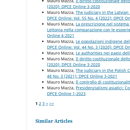
Mauro Mazza,
Il diritto costituzionale del
(2020): DPCE Online 3-2020
Mauro Mazza,
The judiciary in the Latvian
DPCE Online: Vol. 55 No. 4 (2022): DPCE O
Mauro Mazza,
La prescrizione nel sistema 
Lettonia nella comparazione con le esperi
Online 4-2021
Mauro Mazza,
Le popolazioni indigene del 
DPCE Online: Vol. 44 No. 3 (2020): DPCE O
Mauro Mazza,
Le authorities nei paesi de
Mauro Mazza,
Il diritto costituzionale del
(2020): DPCE Online 3-2020
Mauro Mazza,
The judiciary in the Polish 
48 No. 3 (2021): DPCE Online 3-2021
Mauro Mazza,
Il controllo di costituzionali
Mauro Mazza,
Presidenzialismi asiatici: C
DPCE Online 1-2023
1
2
3
>
>>
Similar Articles