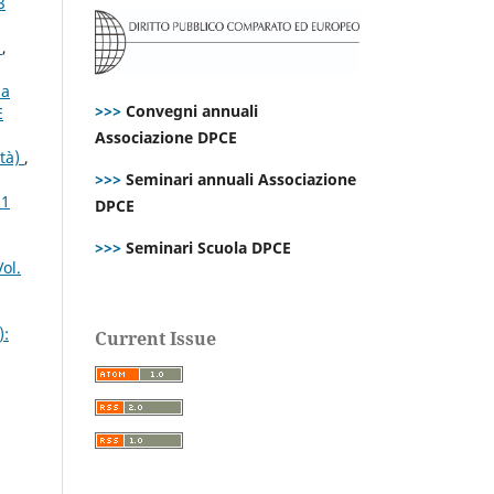
3
s
,
la
>>>
Convegni annuali
E
Associazione DPCE
ità)
,
>>>
Seminari annuali Associazione
21
DPCE
>>>
Seminari Scuola DPCE
ol.
):
Current Issue