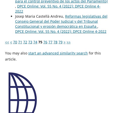
para el control preventivo de los actos del Parlamento)
,
DPCE Online: Vol. 55 No. 4 (2022): DPCE Online 4-
2022
Josep Maria Castellà Andreu,
Reformas legislativas del
Consejo General del Poder Judicial y del Tribunal
Constitucional y erosión democrática en España
,
DPCE Online: Vol. 55 No. 4 (2022): DPCE Online 4-2022
<<
<
70
71
72
73
74
75
76
77
78
79
>
>>
You may also
start an advanced similarity search
for this
article.