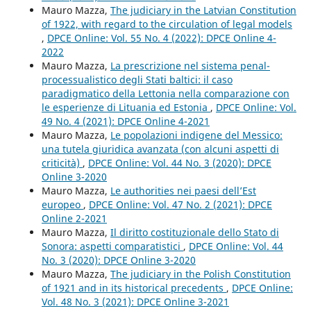
Mauro Mazza,
The judiciary in the Latvian Constitution
of 1922, with regard to the circulation of legal models
,
DPCE Online: Vol. 55 No. 4 (2022): DPCE Online 4-
2022
Mauro Mazza,
La prescrizione nel sistema penal-
processualistico degli Stati baltici: il caso
paradigmatico della Lettonia nella comparazione con
le esperienze di Lituania ed Estonia
,
DPCE Online: Vol.
49 No. 4 (2021): DPCE Online 4-2021
Mauro Mazza,
Le popolazioni indigene del Messico:
una tutela giuridica avanzata (con alcuni aspetti di
criticità)
,
DPCE Online: Vol. 44 No. 3 (2020): DPCE
Online 3-2020
Mauro Mazza,
Le authorities nei paesi dell’Est
europeo
,
DPCE Online: Vol. 47 No. 2 (2021): DPCE
Online 2-2021
Mauro Mazza,
Il diritto costituzionale dello Stato di
Sonora: aspetti comparatistici
,
DPCE Online: Vol. 44
No. 3 (2020): DPCE Online 3-2020
Mauro Mazza,
The judiciary in the Polish Constitution
of 1921 and in its historical precedents
,
DPCE Online:
Vol. 48 No. 3 (2021): DPCE Online 3-2021