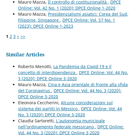
Mauro Mazza,
Il controllo di costituzionalità
,
DPCE
Online: Vol. 42 No. 1 (2020): DPCE Online 1-2020
Mauro Mazza,
Presidenzialismi asiatici: Corea del Sud,
Filippine, Singapore
,
DPCE Online: Vol. 57 No. 1
(2023): DPCE Online 1-2023
1
2
3
>
>>
Similar Articles
Roberto Menotti,
La Pandemia da Covid-19 e il
concetto di interdipendenza
,
DPCE Online: Vol. 44 No.
3 (2020): DPCE Online 3-2020
Mauro Mazza,
Cina e Asia orientale di fronte alla sfida
del Coronavirus
,
DPCE Online: Vol. 44 No. 3 (2020):
DPCE Online 3-2020
Eleonora Ceccherini,
Alcune considerazioni sul
sistema dei partiti in Messico
,
DPCE Online: Vol. 44
No. 3 (2020): DPCE Online 3-2020
Claudia Sartoretti,
L’autonomia municipale
nell’ordinamento federale messicano
,
DPCE Online:
Vol. 44 No. 3 (2020): DPCE Online 3-2020