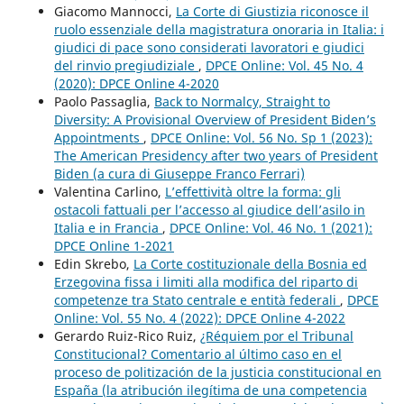
Giacomo Mannocci,
La Corte di Giustizia riconosce il
ruolo essenziale della magistratura onoraria in Italia: i
giudici di pace sono considerati lavoratori e giudici
del rinvio pregiudiziale
,
DPCE Online: Vol. 45 No. 4
(2020): DPCE Online 4-2020
Paolo Passaglia,
Back to Normalcy, Straight to
Diversity: A Provisional Overview of President Biden’s
Appointments
,
DPCE Online: Vol. 56 No. Sp 1 (2023):
The American Presidency after two years of President
Biden (a cura di Giuseppe Franco Ferrari)
Valentina Carlino,
L’effettività oltre la forma: gli
ostacoli fattuali per l’accesso al giudice dell’asilo in
Italia e in Francia
,
DPCE Online: Vol. 46 No. 1 (2021):
DPCE Online 1-2021
Edin Skrebo,
La Corte costituzionale della Bosnia ed
Erzegovina fissa i limiti alla modifica del riparto di
competenze tra Stato centrale e entità federali
,
DPCE
Online: Vol. 55 No. 4 (2022): DPCE Online 4-2022
Gerardo Ruiz-Rico Ruiz,
¿Réquiem por el Tribunal
Constitucional? Comentario al último caso en el
proceso de politización de la justicia constitucional en
España (la atribución ilegítima de una competencia