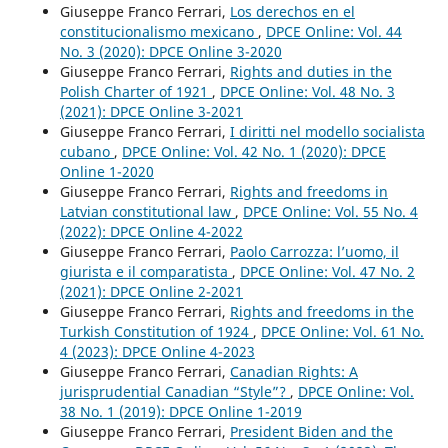
Giuseppe Franco Ferrari,
Los derechos en el
constitucionalismo mexicano
,
DPCE Online: Vol. 44
No. 3 (2020): DPCE Online 3-2020
Giuseppe Franco Ferrari,
Rights and duties in the
Polish Charter of 1921
,
DPCE Online: Vol. 48 No. 3
(2021): DPCE Online 3-2021
Giuseppe Franco Ferrari,
I diritti nel modello socialista
cubano
,
DPCE Online: Vol. 42 No. 1 (2020): DPCE
Online 1-2020
Giuseppe Franco Ferrari,
Rights and freedoms in
Latvian constitutional law
,
DPCE Online: Vol. 55 No. 4
(2022): DPCE Online 4-2022
Giuseppe Franco Ferrari,
Paolo Carrozza: l’uomo, il
giurista e il comparatista
,
DPCE Online: Vol. 47 No. 2
(2021): DPCE Online 2-2021
Giuseppe Franco Ferrari,
Rights and freedoms in the
Turkish Constitution of 1924
,
DPCE Online: Vol. 61 No.
4 (2023): DPCE Online 4-2023
Giuseppe Franco Ferrari,
Canadian Rights: A
jurisprudential Canadian “Style”?
,
DPCE Online: Vol.
38 No. 1 (2019): DPCE Online 1-2019
Giuseppe Franco Ferrari,
President Biden and the