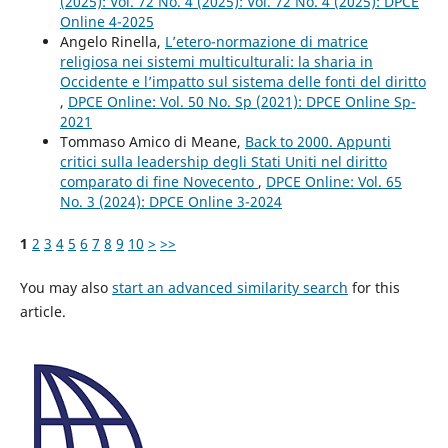
(2025): Vol. 72 No. 4 (2025): Vol. 72 No. 4 (2025): DPCE
Online 4-2025
Angelo Rinella,
L’etero-normazione di matrice
religiosa nei sistemi multiculturali: la sharia in
Occidente e l’impatto sul sistema delle fonti del diritto
,
DPCE Online: Vol. 50 No. Sp (2021): DPCE Online Sp-
2021
Tommaso Amico di Meane,
Back to 2000. Appunti
critici sulla leadership degli Stati Uniti nel diritto
comparato di fine Novecento
,
DPCE Online: Vol. 65
No. 3 (2024): DPCE Online 3-2024
1
2
3
4
5
6
7
8
9
10
>
>>
You may also
start an advanced similarity search
for this
article.