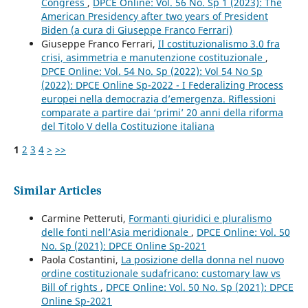
Congress
,
DPCE Online: Vol. 56 No. Sp 1 (2023): The
American Presidency after two years of President
Biden (a cura di Giuseppe Franco Ferrari)
Giuseppe Franco Ferrari,
Il costituzionalismo 3.0 fra
crisi, asimmetria e manutenzione costituzionale
,
DPCE Online: Vol. 54 No. Sp (2022): Vol 54 No Sp
(2022): DPCE Online Sp-2022 - I Federalizing Process
europei nella democrazia d’emergenza. Riflessioni
comparate a partire dai ‘primi’ 20 anni della riforma
del Titolo V della Costituzione italiana
1
2
3
4
>
>>
Similar Articles
Carmine Petteruti,
Formanti giuridici e pluralismo
delle fonti nell’Asia meridionale
,
DPCE Online: Vol. 50
No. Sp (2021): DPCE Online Sp-2021
Paola Costantini,
La posizione della donna nel nuovo
ordine costituzionale sudafricano: customary law vs
Bill of rights
,
DPCE Online: Vol. 50 No. Sp (2021): DPCE
Online Sp-2021