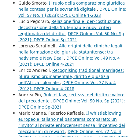
Guido Smorto,
Il ruolo della comparazione giuridica
nella contesa per la sovranità digitale
,
DPCE Online:
Vol. 57 No. 1 (2023): DPCE Online 1-2023
Lucio Pegoraro,
Relazione finale Iper-costituzione,
decostruzione della Stufenbau e nuovi criteri
legittimativi del diritto
,
DPCE Online: Vol. 50 No. Sp
(2021): DPCE Online Sp-2021
Lorenzo Serafinelli,
Alle origini delle cliniche legali
nella formazione del giurista statunitense: tra
nativismo e New Deal
,
DPCE Online: Vol. 49 No. 4
(2021): DPCE Online 4-2021
Enrico Andreoli,
Recognising traditional marriages:
pluralismo ordinamentale, diritto e giustizia
nell’Africa coloniale
,
DPCE Online: Vol. 37 No. 4
(2018): DPCE Online 4-2018
Andrea Pin,
Rule of law, certezza del diritto e valore
del precedente
,
DPCE Online: Vol. 50 No. Sp (2021):
DPCE Online Sp-2021
Mario Manna, Federico Raffaele,
Il whistleblowing
europeo e italiano nel panorama comparato: un
“invito” al private enforcement senza l’incentivo dei
meccanismi di reward
,
DPCE Online: Vol. 72 No. 4