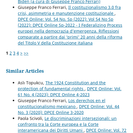
Biden (a cura di Giuseppe Franco Ferrari)
Giuseppe Franco Ferrari,
Il costituzionalismo 3.0 fra
crisi, asimmetria e manutenzione costituzionale
,
DPCE Online: Vol. 54 No. Sp (2022): Vol 54 No Sp
(2022): DPCE Online Sp-2022 - I Federalizing Process
europei nella democrazia d’emergenza. Riflessioni
comparate a partire dai ‘primi’ 20 anni della riforma
del Titolo V della Costituzione italiana
1
2
3
4
>
>>
Similar Articles
Aslı Topukcu,
The 1924 Constitution and the
protection of fundamental rights
,
DPCE Online: Vol.
61 No. 4 (2023): DPCE Online 4-2023
Giuseppe Franco Ferrari,
Los derechos en el
constitucionalismo mexicano
,
DPCE Online: Vol. 44
No. 3 (2020): DPCE Online 3-2020
Paola Scivoli,
Le discriminazioni intersezionali: un
confronto tra la Corte europea e la Corte
interamericana dei Diritti Umani
,
DPCE Online: Vol. 72