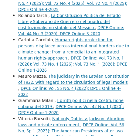
No. 4 (2025): Vol. 72 No. 4 (2025): Vol. 72 No. 4 (2025):
DPCE Online 4-2025
Rolando Tarchi,
La Constitución Política del Estado
Libre y Soberano de Guerrero nel quadro del
costituzionalismo statale del Messico
,
DPCE Online:
Vol. 44 No. 3 (2020): DPCE Online 3-2020
Carlotta Garofalo,
Human rights protection for
persons displaced across international borders due to
climate change: from a remedial to an integrated
human rights-approach
,
DPCE Online: Vol. 73 No. 1
(2026): Vol. 73 No. 1 (2026): Vol. 73 No. 1 (2026): DPCE
Online 1-2026
Mauro Mazza,
The judiciary in the Latvian Constitution
of 1922, with regard to the circulation of legal models
,
DPCE Online: Vol. 55 No. 4 (2022): DPCE Online 4-
2022
Giammaria Milani,
I diritti politici nella Costituzione
cubana del 2019
,
DPCE Online: Vol. 42 No. 1 (2020):
DPCE Online 1-2020
Vittoria Barsotti,
Not only Dobbs v. Jackson. Abortion
laws and private enforcement
,
DPCE Online: Vol. 56
No. Sp 1 (2023): The American Presidency after two