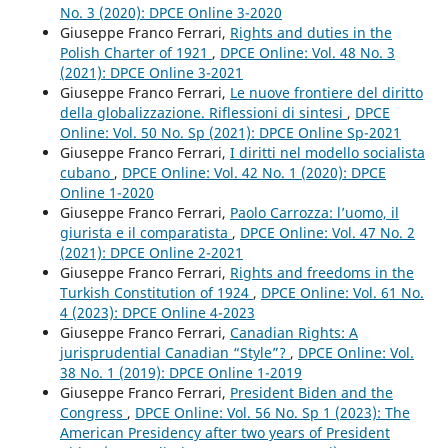
No. 3 (2020): DPCE Online 3-2020
Giuseppe Franco Ferrari,
Rights and duties in the
Polish Charter of 1921
,
DPCE Online: Vol. 48 No. 3
(2021): DPCE Online 3-2021
Giuseppe Franco Ferrari,
Le nuove frontiere del diritto
della globalizzazione. Riflessioni di sintesi
,
DPCE
Online: Vol. 50 No. Sp (2021): DPCE Online Sp-2021
Giuseppe Franco Ferrari,
I diritti nel modello socialista
cubano
,
DPCE Online: Vol. 42 No. 1 (2020): DPCE
Online 1-2020
Giuseppe Franco Ferrari,
Paolo Carrozza: l’uomo, il
giurista e il comparatista
,
DPCE Online: Vol. 47 No. 2
(2021): DPCE Online 2-2021
Giuseppe Franco Ferrari,
Rights and freedoms in the
Turkish Constitution of 1924
,
DPCE Online: Vol. 61 No.
4 (2023): DPCE Online 4-2023
Giuseppe Franco Ferrari,
Canadian Rights: A
jurisprudential Canadian “Style”?
,
DPCE Online: Vol.
38 No. 1 (2019): DPCE Online 1-2019
Giuseppe Franco Ferrari,
President Biden and the
Congress
,
DPCE Online: Vol. 56 No. Sp 1 (2023): The
American Presidency after two years of President