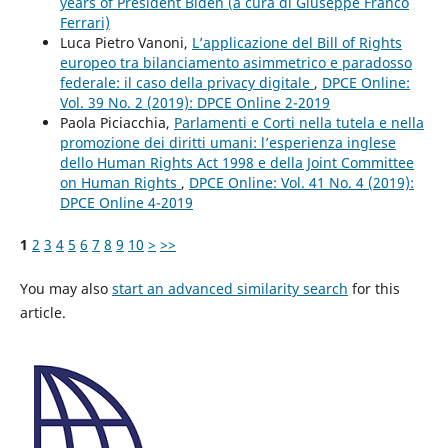
years of President Biden (a cura di Giuseppe Franco
Ferrari)
Luca Pietro Vanoni,
L’applicazione del Bill of Rights
europeo tra bilanciamento asimmetrico e paradosso
federale: il caso della privacy digitale
,
DPCE Online:
Vol. 39 No. 2 (2019): DPCE Online 2-2019
Paola Piciacchia,
Parlamenti e Corti nella tutela e nella
promozione dei diritti umani: l’esperienza inglese
dello Human Rights Act 1998 e della Joint Committee
on Human Rights
,
DPCE Online: Vol. 41 No. 4 (2019):
DPCE Online 4-2019
1
2
3
4
5
6
7
8
9
10
>
>>
You may also
start an advanced similarity search
for this
article.