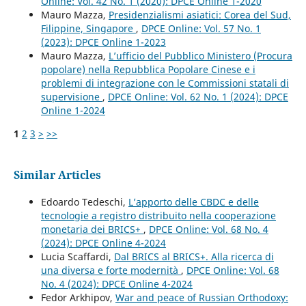
Online: Vol. 42 No. 1 (2020): DPCE Online 1-2020
Mauro Mazza,
Presidenzialismi asiatici: Corea del Sud,
Filippine, Singapore
,
DPCE Online: Vol. 57 No. 1
(2023): DPCE Online 1-2023
Mauro Mazza,
L’ufficio del Pubblico Ministero (Procura
popolare) nella Repubblica Popolare Cinese e i
problemi di integrazione con le Commissioni statali di
supervisione
,
DPCE Online: Vol. 62 No. 1 (2024): DPCE
Online 1-2024
1
2
3
>
>>
Similar Articles
Edoardo Tedeschi,
L’apporto delle CBDC e delle
tecnologie a registro distribuito nella cooperazione
monetaria dei BRICS+
,
DPCE Online: Vol. 68 No. 4
(2024): DPCE Online 4-2024
Lucia Scaffardi,
Dal BRICS al BRICS+. Alla ricerca di
una diversa e forte modernità
,
DPCE Online: Vol. 68
No. 4 (2024): DPCE Online 4-2024
Fedor Arkhipov,
War and peace of Russian Orthodoxy: