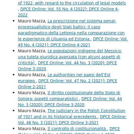
of 1922, with regard to the circulation of legal models
,
DPCE Online: Vol. 55 No. 4 (2022): DPCE Online 4-
2022
Mauro Mazza,
La prescrizione nel sistema penal-
processualistico degli Stati baltici: il caso
paradigmatico della Lettonia nella comparazione con
le esperienze di Lituania ed Estonia
,
DPCE Online: Vol.
49 No. 4 (2021): DPCE Online 4-2021
Mauro Mazza,
Le popolazioni indigene del Messico:
una tutela giuridica avanzata (con alcuni aspetti di
criticità)
,
DPCE Online: Vol. 44 No. 3 (2020): DPCE
Online 3-2020
Mauro Mazza,
Le authorities nei paesi dell’Est
europeo
,
DPCE Online: Vol. 47 No. 2 (2021): DPCE
Online 2-2021
Mauro Mazza,
Il diritto costituzionale dello Stato di
Sonora: aspetti comparatistici
,
DPCE Online: Vol. 44
No. 3 (2020): DPCE Online 3-2020
Mauro Mazza,
The judiciary in the Polish Constitution
of 1921 and in its historical precedents
,
DPCE Online:
Vol. 48 No. 3 (2021): DPCE Online 3-2021
Mauro Mazza,
Il controllo di costituzionalità
,
DPCE