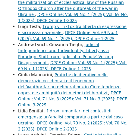
the militarization of ecclesiastical law of the Russian
Orthodox Church after the outbreak of the war in
Ukraine
,
DPCE Online: Vol. 69 No. 1 (2025): Vol. 69 No.
1 (2025): DPCE Online 1-2025
Luigi Testa,
Trump v. TikTok tra libertà di espressione
e sicurezza nazionale
,
DPCE Online: Vol. 69 No. 1
(2025): Vol. 69 No. 1 (2025): DPCE Online 1-2025
Andrew Lynch, Giovanna Tieghi,
Judicial
Independence and Individuality: Liberty as a
Paradigm Shift from ‘Judicial to People’ Voicing
Disagreement
,
DPCE Online: Vol. 69 No. 1 (2025): Vol.
69 No. 1 (2025): DPCE Online 1-2025
Giulia Mannarini,
Pratiche deliberative nelle
democrazie occidentali e il fenomeno
dell’«authoritarian deliberation» in Cina: tendenze
opposte e ambiguità dei metodi deliberativi
,
DPCE
Online: Vol. 71 No. 3 (2025): Vol. 71 No. 3 (2025): DPCE
Online 3-2025
Lidia Bonifati,
I droni umanitari nei contesti di
emergenza: un’analisi comparata a partire dal caso
ucraino
,
DPCE Online: Vol. 70 No. 2 (2025): Vol. 70 No.
2 (2025): DPCE Online 2-2025
Laura Arduini , Federico Falorni,
Corti distrettuali e