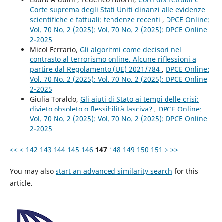
Corte suprema degli Stati Uniti dinanzi alle evidenze
scientifiche e fattuali: tendenze recenti
,
DPCE Online:
Vol. 70 No. 2 (2025): Vol. 70 No. 2 (2025): DPCE Online
2-2025
Micol Ferrario,
Gli algoritmi come decisori nel
contrasto al terrorismo online. Alcune riflessioni a
partire dal Regolamento (UE) 2021/784
,
DPCE Online:
Vol. 70 No. 2 (2025): Vol. 70 No. 2 (2025): DPCE Online
2-2025
Giulia Toraldo,
Gli aiuti di Stato ai tempi delle crisi:
divieto obsoleto o flessibilità lasciva?
,
DPCE Online:
Vol. 70 No. 2 (2025): Vol. 70 No. 2 (2025): DPCE Online
2-2025
<<
<
142
143
144
145
146
147
148
149
150
151
>
>>
You may also
start an advanced similarity search
for this
article.