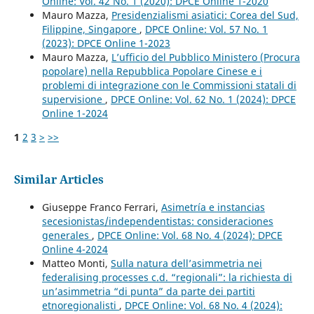
Online: Vol. 42 No. 1 (2020): DPCE Online 1-2020
Mauro Mazza,
Presidenzialismi asiatici: Corea del Sud,
Filippine, Singapore
,
DPCE Online: Vol. 57 No. 1
(2023): DPCE Online 1-2023
Mauro Mazza,
L’ufficio del Pubblico Ministero (Procura
popolare) nella Repubblica Popolare Cinese e i
problemi di integrazione con le Commissioni statali di
supervisione
,
DPCE Online: Vol. 62 No. 1 (2024): DPCE
Online 1-2024
1
2
3
>
>>
Similar Articles
Giuseppe Franco Ferrari,
Asimetría e instancias
secesionistas/independentistas: consideraciones
generales
,
DPCE Online: Vol. 68 No. 4 (2024): DPCE
Online 4-2024
Matteo Monti,
Sulla natura dell’asimmetria nei
federalising processes c.d. “regionali”: la richiesta di
un’asimmetria “di punta” da parte dei partiti
etnoregionalisti
,
DPCE Online: Vol. 68 No. 4 (2024):