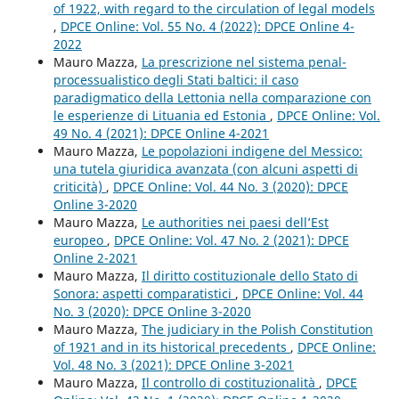
of 1922, with regard to the circulation of legal models
,
DPCE Online: Vol. 55 No. 4 (2022): DPCE Online 4-
2022
Mauro Mazza,
La prescrizione nel sistema penal-
processualistico degli Stati baltici: il caso
paradigmatico della Lettonia nella comparazione con
le esperienze di Lituania ed Estonia
,
DPCE Online: Vol.
49 No. 4 (2021): DPCE Online 4-2021
Mauro Mazza,
Le popolazioni indigene del Messico:
una tutela giuridica avanzata (con alcuni aspetti di
criticità)
,
DPCE Online: Vol. 44 No. 3 (2020): DPCE
Online 3-2020
Mauro Mazza,
Le authorities nei paesi dell’Est
europeo
,
DPCE Online: Vol. 47 No. 2 (2021): DPCE
Online 2-2021
Mauro Mazza,
Il diritto costituzionale dello Stato di
Sonora: aspetti comparatistici
,
DPCE Online: Vol. 44
No. 3 (2020): DPCE Online 3-2020
Mauro Mazza,
The judiciary in the Polish Constitution
of 1921 and in its historical precedents
,
DPCE Online:
Vol. 48 No. 3 (2021): DPCE Online 3-2021
Mauro Mazza,
Il controllo di costituzionalità
,
DPCE