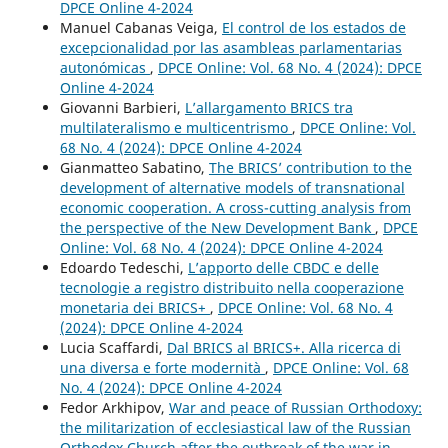
DPCE Online 4-2024
Manuel Cabanas Veiga,
El control de los estados de
excepcionalidad por las asambleas parlamentarias
autonómicas
,
DPCE Online: Vol. 68 No. 4 (2024): DPCE
Online 4-2024
Giovanni Barbieri,
L’allargamento BRICS tra
multilateralismo e multicentrismo
,
DPCE Online: Vol.
68 No. 4 (2024): DPCE Online 4-2024
Gianmatteo Sabatino,
The BRICS’ contribution to the
development of alternative models of transnational
economic cooperation. A cross-cutting analysis from
the perspective of the New Development Bank
,
DPCE
Online: Vol. 68 No. 4 (2024): DPCE Online 4-2024
Edoardo Tedeschi,
L’apporto delle CBDC e delle
tecnologie a registro distribuito nella cooperazione
monetaria dei BRICS+
,
DPCE Online: Vol. 68 No. 4
(2024): DPCE Online 4-2024
Lucia Scaffardi,
Dal BRICS al BRICS+. Alla ricerca di
una diversa e forte modernità
,
DPCE Online: Vol. 68
No. 4 (2024): DPCE Online 4-2024
Fedor Arkhipov,
War and peace of Russian Orthodoxy:
the militarization of ecclesiastical law of the Russian
Orthodox Church after the outbreak of the war in