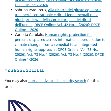
DPCE Online 2-2024
Sabrina Praduroux,
Alla ricerca del giusto equilibrio
tra libertà contrattuale e diritti fondamentali nella
giurisprudenza della Corte europea dei diritti
dell’uomo
,
DPCE Online: Vol. 42 No. 1 (2020): DPCE
Online 1-2020
Carlotta Garofalo,
Human rights protection for
persons displaced across international borders due to
climate change: from a remedial to an integrated
human rights-approach
,
DPCE Online: Vol. 73 No. 1
(2026): Vol. 73 No. 1 (2026): Vol. 73 No. 1 (2026): DPCE
Online 1-2026
1
2
3
4
5
6
7
8
9
10
>
>>
You may also
start an advanced similarity search
for this
article.