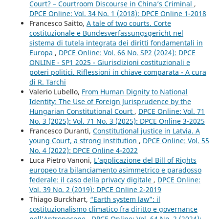
Court? – Courtroom Discourse in China’s Criminal
,
DPCE Online: Vol. 34 No. 1 (2018): DPCE Online 1-2018
Francesco Saitto,
A tale of two courts. Corte
costituzionale e Bundesverfassungsgericht nel
sistema di tutela integrata dei diritti fondamentali in
Europa
,
DPCE Online: Vol. 66 No. SP2 (2024): DPCE
ONLINE - SP1 2025 - Giurisdizioni costituzionali e
poteri politici. Riflessioni in chiave comparata - A cura
di R. Tarchi
Valerio Lubello,
From Human Dignity to National
Identity: The Use of Foreign Jurisprudence by the
Hungarian Constitutional Court
,
DPCE Online: Vol. 71
No. 3 (2025): Vol. 71 No. 3 (2025): DPCE Online 3-2025
Francesco Duranti,
Constitutional justice in Latvia. A
young Court, a strong institution
,
DPCE Online: Vol. 55
No. 4 (2022): DPCE Online 4-2022
Luca Pietro Vanoni,
L’applicazione del Bill of Rights
europeo tra bilanciamento asimmetrico e paradosso
federale: il caso della privacy digitale
,
DPCE Online:
Vol. 39 No. 2 (2019): DPCE Online 2-2019
Thiago Burckhart,
“Earth system law”: il
costituzionalismo climatico fra diritto e governance
nell’Antropocene
,
DPCE Online: Vol. 64 No. 2 (2024):