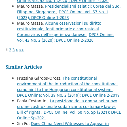
Online: Vol. 42 No. 1 (2020): DPCE Online 1-2020
Mauro Mazza,
Presidenzialismi asiatici: Corea del Sud,
Filippine, Singapore
,
DPCE Online: Vol. 57 No. 1
(2023): DPCE Online 1-2023
Mauro Mazza,
Alcune osservazioni su diritto
costituzionale, fonti primarie e contrasto al
Coronavirus nell’esperienza danese
,
DPCE Online:
Vol. 43 No. 2 (2020): DPCE Online 2-2020
1
2
3
>
>>
Similar Articles
Fruzsina Gárdos-Orosz,
The constitutional
environment of the introduction of the constitutional
complaint to the Hungarian constitutional system
,
DPCE Online: Vol. 39 No. 2 (2019): DPCE Online 2-2019
Paola Costantini,
La posizione della donna nel nuovo
ordine costituzionale sudafricano: customary law vs
Bill of rights
,
DPCE Online: Vol. 50 No. Sp (2021): DPCE
Online Sp-2021
Xin Fu,
Does China Need Witnesses to Appear in