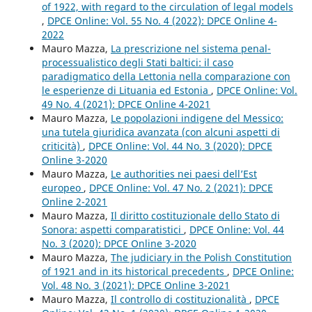
of 1922, with regard to the circulation of legal models
,
DPCE Online: Vol. 55 No. 4 (2022): DPCE Online 4-
2022
Mauro Mazza,
La prescrizione nel sistema penal-
processualistico degli Stati baltici: il caso
paradigmatico della Lettonia nella comparazione con
le esperienze di Lituania ed Estonia
,
DPCE Online: Vol.
49 No. 4 (2021): DPCE Online 4-2021
Mauro Mazza,
Le popolazioni indigene del Messico:
una tutela giuridica avanzata (con alcuni aspetti di
criticità)
,
DPCE Online: Vol. 44 No. 3 (2020): DPCE
Online 3-2020
Mauro Mazza,
Le authorities nei paesi dell’Est
europeo
,
DPCE Online: Vol. 47 No. 2 (2021): DPCE
Online 2-2021
Mauro Mazza,
Il diritto costituzionale dello Stato di
Sonora: aspetti comparatistici
,
DPCE Online: Vol. 44
No. 3 (2020): DPCE Online 3-2020
Mauro Mazza,
The judiciary in the Polish Constitution
of 1921 and in its historical precedents
,
DPCE Online:
Vol. 48 No. 3 (2021): DPCE Online 3-2021
Mauro Mazza,
Il controllo di costituzionalità
,
DPCE