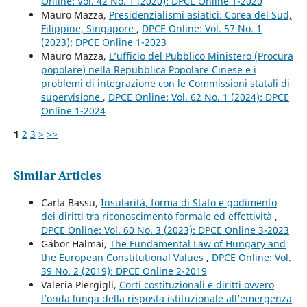
Online: Vol. 42 No. 1 (2020): DPCE Online 1-2020
Mauro Mazza,
Presidenzialismi asiatici: Corea del Sud,
Filippine, Singapore
,
DPCE Online: Vol. 57 No. 1
(2023): DPCE Online 1-2023
Mauro Mazza,
L’ufficio del Pubblico Ministero (Procura
popolare) nella Repubblica Popolare Cinese e i
problemi di integrazione con le Commissioni statali di
supervisione
,
DPCE Online: Vol. 62 No. 1 (2024): DPCE
Online 1-2024
1
2
3
>
>>
Similar Articles
Carla Bassu,
Insularità, forma di Stato e godimento
dei diritti tra riconoscimento formale ed effettività
,
DPCE Online: Vol. 60 No. 3 (2023): DPCE Online 3-2023
Gábor Halmai,
The Fundamental Law of Hungary and
the European Constitutional Values
,
DPCE Online: Vol.
39 No. 2 (2019): DPCE Online 2-2019
Valeria Piergigli,
Corti costituzionali e diritti ovvero
l’onda lunga della risposta istituzionale all’emergenza