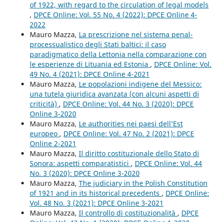
of 1922, with regard to the circulation of legal models
,
DPCE Online: Vol. 55 No. 4 (2022): DPCE Online 4-
2022
Mauro Mazza,
La prescrizione nel sistema penal-
processualistico degli Stati baltici: il caso
paradigmatico della Lettonia nella comparazione con
le esperienze di Lituania ed Estonia
,
DPCE Online: Vol.
49 No. 4 (2021): DPCE Online 4-2021
Mauro Mazza,
Le popolazioni indigene del Messico:
una tutela giuridica avanzata (con alcuni aspetti di
criticità)
,
DPCE Online: Vol. 44 No. 3 (2020): DPCE
Online 3-2020
Mauro Mazza,
Le authorities nei paesi dell’Est
europeo
,
DPCE Online: Vol. 47 No. 2 (2021): DPCE
Online 2-2021
Mauro Mazza,
Il diritto costituzionale dello Stato di
Sonora: aspetti comparatistici
,
DPCE Online: Vol. 44
No. 3 (2020): DPCE Online 3-2020
Mauro Mazza,
The judiciary in the Polish Constitution
of 1921 and in its historical precedents
,
DPCE Online:
Vol. 48 No. 3 (2021): DPCE Online 3-2021
Mauro Mazza,
Il controllo di costituzionalità
,
DPCE