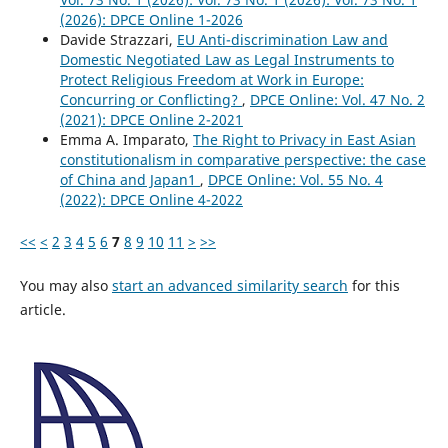
(2026): DPCE Online 1-2026
Davide Strazzari,
EU Anti-discrimination Law and
Domestic Negotiated Law as Legal Instruments to
Protect Religious Freedom at Work in Europe:
Concurring or Conflicting?
,
DPCE Online: Vol. 47 No. 2
(2021): DPCE Online 2-2021
Emma A. Imparato,
The Right to Privacy in East Asian
constitutionalism in comparative perspective: the case
of China and Japan1
,
DPCE Online: Vol. 55 No. 4
(2022): DPCE Online 4-2022
<<
<
2
3
4
5
6
7
8
9
10
11
>
>>
You may also
start an advanced similarity search
for this
article.