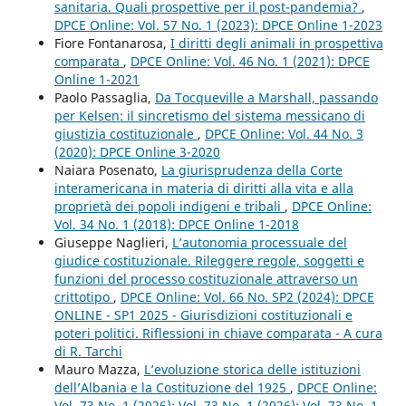
sanitaria. Quali prospettive per il post-pandemia?
,
DPCE Online: Vol. 57 No. 1 (2023): DPCE Online 1-2023
Fiore Fontanarosa,
I diritti degli animali in prospettiva
comparata
,
DPCE Online: Vol. 46 No. 1 (2021): DPCE
Online 1-2021
Paolo Passaglia,
Da Tocqueville a Marshall, passando
per Kelsen: il sincretismo del sistema messicano di
giustizia costituzionale
,
DPCE Online: Vol. 44 No. 3
(2020): DPCE Online 3-2020
Naiara Posenato,
La giurisprudenza della Corte
interamericana in materia di diritti alla vita e alla
proprietà dei popoli indigeni e tribali
,
DPCE Online:
Vol. 34 No. 1 (2018): DPCE Online 1-2018
Giuseppe Naglieri,
L’autonomia processuale del
giudice costituzionale. Rileggere regole, soggetti e
funzioni del processo costituzionale attraverso un
crittotipo
,
DPCE Online: Vol. 66 No. SP2 (2024): DPCE
ONLINE - SP1 2025 - Giurisdizioni costituzionali e
poteri politici. Riflessioni in chiave comparata - A cura
di R. Tarchi
Mauro Mazza,
L’evoluzione storica delle istituzioni
dell’Albania e la Costituzione del 1925
,
DPCE Online:
Vol. 73 No. 1 (2026): Vol. 73 No. 1 (2026): Vol. 73 No. 1