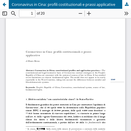
Coronavirus in Cina: profili costituzionali e prassi applicative