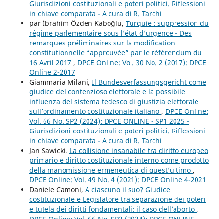
Giurisdizioni costituzionali e poteri politici. Riflessioni
in chiave comparata - A cura di R. Tarchi
par İbrahim Özden Kaboğlu,
Turquie : suppression du
régime parlementaire sous l’état d’urgence - Des
remarques préliminaires sur la modification
constitutionnelle “approuvée” par le référendum du
16 Avril 2017
,
DPCE Online: Vol. 30 No. 2 (2017): DPCE
Online 2-2017
Giammaria Milani,
Il Bundesverfassungsgericht come
giudice del contenzioso elettorale e la possibile
influenza del sistema tedesco di giustizia elettorale
sull’ordinamento costituzionale italiano
,
DPCE Online:
Vol. 66 No. SP2 (2024): DPCE ONLINE - SP1 2025 -
Giurisdizioni costituzionali e poteri politici. Riflessioni
in chiave comparata - A cura di R. Tarchi
Jan Sawicki,
La collisione insanabile tra diritto europeo
primario e diritto costituzionale interno come prodotto
della manomissione ermeneutica di quest’ultimo
,
DPCE Online: Vol. 49 No. 4 (2021): DPCE Online 4-2021
Daniele Camoni,
A ciascuno il suo? Giudice
costituzionale e Legislatore tra separazione dei poteri
e tutela dei diritti fondamentali: il caso dell’aborto
,
DPCE Online: Vol. 66 No. SP2 (2024): DPCE ONLINE -