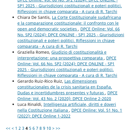
SP1 2025 - Giurisdizioni costituzionali e poteri politici.
Riflessioni in chiave comparata - A cura di R. Tarchi
Chiara De Santis,
La Corte Costituzionale sudafricana
e la comparazione costituzionale: il confronto con le
open and democratic societies
,
DPCE Online: Vol. 66
No. SP2 (2024): DPCE ONLINE - SP1 2025 - Giurisdizioni
costituzionali e poteri politici. Riflessioni in chiave
comparata - A cura di R. Tarchi
Graziella Romeo,
Giudizio di costituzionalità e
interpretazione: una prospettiva comparata
,
DPCE
Online: Vol. 66 No. SP2 (2024): DPCE ONLINE - SP1
2025 - Giurisdizioni costituzionali e poteri politici.
Riflessioni in chiave comparata - A cura di R. Tarchi
Gerardo Ruiz-Rico Ruiz,
Las dimensiones
constitucionales de la crisis sanitaria en España.
Dudas e incertidumbres presentes y futuras
,
DPCE
Online: Vol. 43 No. 2 (2020): DPCE Online 2-2020
Luca Rinaldi,
Intelligenza artificiale, diritti e doveri
nella Costituzione italiana
,
DPCE Online: Vol. 51 No. 1
(2022): DPCE Online 1-2022
<<
<
1
2
3
4
5
6
7
8
9
10
>
>>