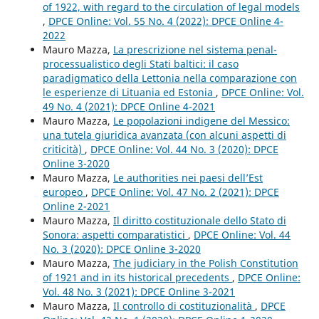
of 1922, with regard to the circulation of legal models
,
DPCE Online: Vol. 55 No. 4 (2022): DPCE Online 4-
2022
Mauro Mazza,
La prescrizione nel sistema penal-
processualistico degli Stati baltici: il caso
paradigmatico della Lettonia nella comparazione con
le esperienze di Lituania ed Estonia
,
DPCE Online: Vol.
49 No. 4 (2021): DPCE Online 4-2021
Mauro Mazza,
Le popolazioni indigene del Messico:
una tutela giuridica avanzata (con alcuni aspetti di
criticità)
,
DPCE Online: Vol. 44 No. 3 (2020): DPCE
Online 3-2020
Mauro Mazza,
Le authorities nei paesi dell’Est
europeo
,
DPCE Online: Vol. 47 No. 2 (2021): DPCE
Online 2-2021
Mauro Mazza,
Il diritto costituzionale dello Stato di
Sonora: aspetti comparatistici
,
DPCE Online: Vol. 44
No. 3 (2020): DPCE Online 3-2020
Mauro Mazza,
The judiciary in the Polish Constitution
of 1921 and in its historical precedents
,
DPCE Online:
Vol. 48 No. 3 (2021): DPCE Online 3-2021
Mauro Mazza,
Il controllo di costituzionalità
,
DPCE