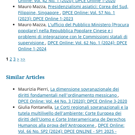
Online: Vol. 42 No. 1 (2020): DPCE Online 1-2020
Mauro Mazza,
Presidenzialismi asiatici: Corea del Sud,
Filippine, Singapore
,
DPCE Online: Vol. 57 No. 1
(2023): DPCE Online 1-2023
Mauro Mazza,
L’ufficio del Pubblico Ministero (Procura
popolare) nella Repubblica Popolare Cinese e i
problemi di integrazione con le Commissioni statali di
supervisione
,
DPCE Online: Vol. 62 No. 1 (2024): DPCE
Online 1-2024
1
2
3
>
>>
Similar Articles
Maurizia Pierri,
La dimensione sovranazionale dei
diritti fondamentali nell'ordinamento messicano
,
DPCE Online: Vol. 44 No. 3 (2020): DPCE Online 3-2020
Giulia Fontanella,
Le Corti regionali sovranazionali e la
tutela multilivello dell’ambiente: Corte Europea dei
diritti dell’Uomo e Corte Interamericana de Derechos
Humanos alla prova dell’Antropocene
,
DPCE Online:
Vol. 66 No. SP2 (2024): DPCE ONLINE - SP1 2025 -