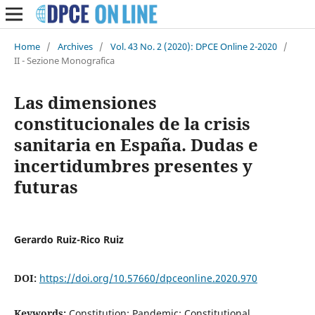
Home
/
Archives
/
Vol. 43 No. 2 (2020): DPCE Online 2-2020
/
II - Sezione Monografica
Las dimensiones
constitucionales de la crisis
sanitaria en España. Dudas e
incertidumbres presentes y
futuras
Gerardo Ruiz-Rico Ruiz
DOI:
https://doi.org/10.57660/dpceonline.2020.970
Keywords:
Constitution; Pandemic; Constitutional