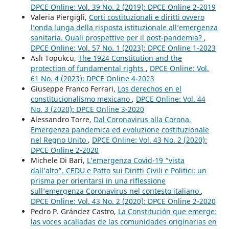
DPCE Online: Vol. 39 No. 2 (2019): DPCE Online 2-2019
Valeria Piergigli,
Corti costituzionali e diritti ovvero
l’onda lunga della risposta istituzionale all’emergenza
sanitaria. Quali prospettive per il post-pandemia?
,
DPCE Online: Vol. 57 No. 1 (2023): DPCE Online 1-2023
Aslı Topukcu,
The 1924 Constitution and the
protection of fundamental rights
,
DPCE Online: Vol.
61 No. 4 (2023): DPCE Online 4-2023
Giuseppe Franco Ferrari,
Los derechos en el
constitucionalismo mexicano
,
DPCE Online: Vol. 44
No. 3 (2020): DPCE Online 3-2020
Alessandro Torre,
Dal Coronavirus alla Corona.
Emergenza pandemica ed evoluzione costituzionale
nel Regno Unito
,
DPCE Online: Vol. 43 No. 2 (2020):
DPCE Online 2-2020
Michele Di Bari,
L’emergenza Covid-19 “vista
dall’alto”. CEDU e Patto sui Diritti Civili e Politici: un
prisma per orientarsi in una riflessione
sull’emergenza Coronavirus nel contesto italiano
,
DPCE Online: Vol. 43 No. 2 (2020): DPCE Online 2-2020
Pedro P. Grández Castro,
La Constitución que emerge:
las voces acalladas de las comunidades originarias en