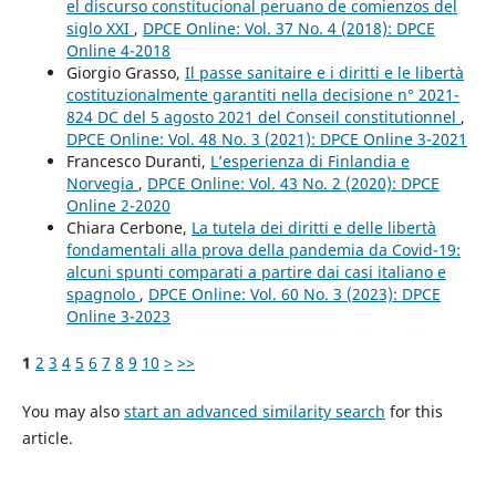
el discurso constitucional peruano de comienzos del
siglo XXI
,
DPCE Online: Vol. 37 No. 4 (2018): DPCE
Online 4-2018
Giorgio Grasso,
Il passe sanitaire e i diritti e le libertà
costituzionalmente garantiti nella decisione n° 2021-
824 DC del 5 agosto 2021 del Conseil constitutionnel
,
DPCE Online: Vol. 48 No. 3 (2021): DPCE Online 3-2021
Francesco Duranti,
L’esperienza di Finlandia e
Norvegia
,
DPCE Online: Vol. 43 No. 2 (2020): DPCE
Online 2-2020
Chiara Cerbone,
La tutela dei diritti e delle libertà
fondamentali alla prova della pandemia da Covid-19:
alcuni spunti comparati a partire dai casi italiano e
spagnolo
,
DPCE Online: Vol. 60 No. 3 (2023): DPCE
Online 3-2023
1
2
3
4
5
6
7
8
9
10
>
>>
You may also
start an advanced similarity search
for this
article.