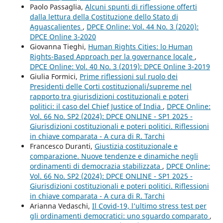
Paolo Passaglia,
Alcuni spunti di riflessione offerti
dalla lettura della Costituzione dello Stato di
Aguascalientes
,
DPCE Online: Vol. 44 No. 3 (2020):
DPCE Online 3-2020
Giovanna Tieghi,
Human Rights Cities: lo Human
Rights-Based Approach per la governance locale
,
DPCE Online: Vol. 40 No. 3 (2019): DPCE Online 3-2019
Giulia Formici,
Prime riflessioni sul ruolo dei
Presidenti delle Corti costituzionali/supreme nel
rapporto tra giurisdizioni costituzionali e poteri
politici: il caso del Chief Justice of India
,
DPCE Online:
Vol. 66 No. SP2 (2024): DPCE ONLINE - SP1 2025 -
Giurisdizioni costituzionali e poteri politici. Riflessioni
in chiave comparata - A cura di R. Tarchi
Francesco Duranti,
Giustizia costituzionale e
comparazione. Nuove tendenze e dinamiche negli
ordinamenti di democrazia stabilizzata
,
DPCE Online:
Vol. 66 No. SP2 (2024): DPCE ONLINE - SP1 2025 -
Giurisdizioni costituzionali e poteri politici. Riflessioni
in chiave comparata - A cura di R. Tarchi
Arianna Vedaschi,
Il Covid-19, l’ultimo stress test per
gli ordinamenti democratici: uno sguardo comparato
,