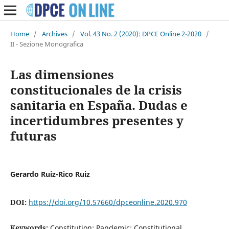
Home
/
Archives
/
Vol. 43 No. 2 (2020): DPCE Online 2-2020
/
II - Sezione Monografica
Las dimensiones
constitucionales de la crisis
sanitaria en España. Dudas e
incertidumbres presentes y
futuras
Gerardo Ruiz-Rico Ruiz
DOI:
https://doi.org/10.57660/dpceonline.2020.970
Keywords:
Constitution; Pandemic; Constitutional