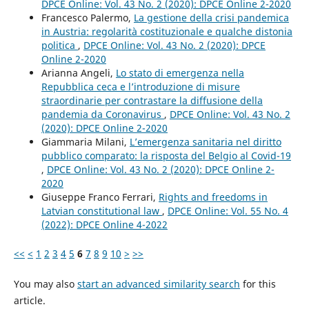
DPCE Online: Vol. 43 No. 2 (2020): DPCE Online 2-2020
Francesco Palermo,
La gestione della crisi pandemica
in Austria: regolarità costituzionale e qualche distonia
politica
,
DPCE Online: Vol. 43 No. 2 (2020): DPCE
Online 2-2020
Arianna Angeli,
Lo stato di emergenza nella
Repubblica ceca e l’introduzione di misure
straordinarie per contrastare la diffusione della
pandemia da Coronavirus
,
DPCE Online: Vol. 43 No. 2
(2020): DPCE Online 2-2020
Giammaria Milani,
L’emergenza sanitaria nel diritto
pubblico comparato: la risposta del Belgio al Covid-19
,
DPCE Online: Vol. 43 No. 2 (2020): DPCE Online 2-
2020
Giuseppe Franco Ferrari,
Rights and freedoms in
Latvian constitutional law
,
DPCE Online: Vol. 55 No. 4
(2022): DPCE Online 4-2022
<<
<
1
2
3
4
5
6
7
8
9
10
>
>>
You may also
start an advanced similarity search
for this
article.