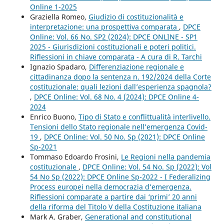
Online 1-2025
Graziella Romeo,
Giudizio di costituzionalità e
interpretazione: una prospettiva comparata
,
DPCE
Online: Vol. 66 No. SP2 (2024): DPCE ONLINE - SP1
2025 - Giurisdizioni costituzionali e poteri politici.
Riflessioni in chiave comparata - A cura di R. Tarchi
Ignazio Spadaro,
Differenziazione regionale e
cittadinanza dopo la sentenza n. 192/2024 della Corte
costituzionale: quali lezioni dall’esperienza spagnola?
,
DPCE Online: Vol. 68 No. 4 (2024): DPCE Online 4-
2024
Enrico Buono,
Tipo di Stato e conflittualità interlivello.
Tensioni dello Stato regionale nell’emergenza Covid-
19
,
DPCE Online: Vol. 50 No. Sp (2021): DPCE Online
Sp-2021
Tommaso Edoardo Frosini,
Le Regioni nella pandemia
costituzionale
,
DPCE Online: Vol. 54 No. Sp (2022): Vol
54 No Sp (2022): DPCE Online Sp-2022 - I Federalizing
Process europei nella democrazia d’emergenza.
Riflessioni comparate a partire dai ‘primi’ 20 anni
della riforma del Titolo V della Costituzione italiana
Mark A. Graber,
Generational and constitutional