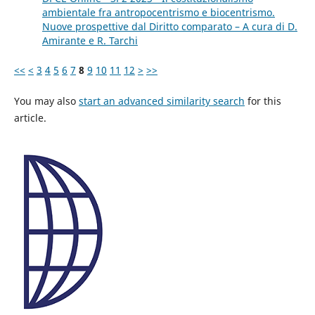
ambientale fra antropocentrismo e biocentrismo.
Nuove prospettive dal Diritto comparato – A cura di D.
Amirante e R. Tarchi
<<
<
3
4
5
6
7
8
9
10
11
12
>
>>
You may also
start an advanced similarity search
for this
article.