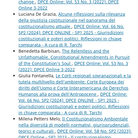
change
,
DPCE Online: Vol. 53 No. 3 (2022): DPCE
Online 3-2022
Luciana De Grazia,
Alcune riflessioni sulla rilevanza
della giustizia costituzionale nel panorama del
costituzionalismo attuale
,
DPCE Online: Vol. 66 No.
SP2 (2024): DPCE ONLINE - SP1 2025 - Giurisdizioni
costituzionali e poteri politici. Riflessioni in chiave
comparata - A cura di R. Tarchi
Benedetta Barbisan,
The Relentless and the
Unfathomable. Constitutional Amendments in Pursuit
of the Constitution’s Soul
,
DPCE Online: Vol. 53 No. 3
(2022): DPCE Online 3-2022
Giulia Fontanella,
Le Corti regionali sovranazionali e la
tutela multilivello dell’ambiente: Corte Europea dei
diritti dell’Uomo e Corte Interamericana de Derechos
Humanos alla prova dell’Antropocene
,
DPCE Online:
Vol. 66 No. SP2 (2024): DPCE ONLINE - SP1 2025 -
Giurisdizioni costituzionali e poteri politici. Riflessioni
in chiave comparata - A cura di R. Tarchi
Milena Petters Melo,
Il Costituzionalismo Ambientale
nella diversità di modelli normativi, giurisprudenziali,
teorici e culturali
,
DPCE Online: Vol. 58 No. SP2 (2023):
DPCE Online - SP2 2023 - Il costituzionalismo