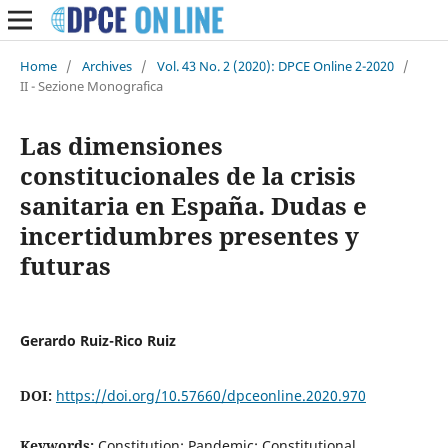
Home
/
Archives
/
Vol. 43 No. 2 (2020): DPCE Online 2-2020
/
II - Sezione Monografica
Las dimensiones
constitucionales de la crisis
sanitaria en España. Dudas e
incertidumbres presentes y
futuras
Gerardo Ruiz-Rico Ruiz
DOI:
https://doi.org/10.57660/dpceonline.2020.970
Keywords:
Constitution; Pandemic; Constitutional