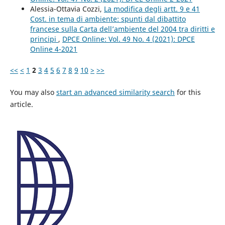
Alessia-Ottavia Cozzi,
La modifica degli artt. 9 e 41
Cost. in tema di ambiente: spunti dal dibattito
francese sulla Carta dell’ambiente del 2004 tra diritti e
principi
,
DPCE Online: Vol. 49 No. 4 (2021): DPCE
Online 4-2021
<<
<
1
2
3
4
5
6
7
8
9
10
>
>>
You may also
start an advanced similarity search
for this
article.