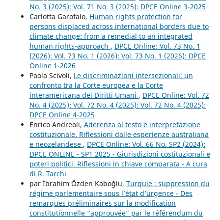
No. 3 (2025): Vol. 71 No. 3 (2025): DPCE Online 3-2025
Carlotta Garofalo,
Human rights protection for
persons displaced across international borders due to
climate change: from a remedial to an integrated
human rights-approach
,
DPCE Online: Vol. 73 No. 1
(2026): Vol. 73 No. 1 (2026): Vol. 73 No. 1 (2026): DPCE
Online 1-2026
Paola Scivoli,
Le discriminazioni intersezionali: un
confronto tra la Corte europea e la Corte
interamericana dei Diritti Umani
,
DPCE Online: Vol. 72
No. 4 (2025): Vol. 72 No. 4 (2025): Vol. 72 No. 4 (2025):
DPCE Online 4-2025
Enrico Andreoli,
Aderenza al testo e interpretazione
costituzionale. Riflessioni dalle esperienze australiana
e neozelandese
,
DPCE Online: Vol. 66 No. SP2 (2024):
DPCE ONLINE - SP1 2025 - Giurisdizioni costituzionali e
poteri politici. Riflessioni in chiave comparata - A cura
di R. Tarchi
par İbrahim Özden Kaboğlu,
Turquie : suppression du
régime parlementaire sous l’état d’urgence - Des
remarques préliminaires sur la modification
constitutionnelle “approuvée” par le référendum du