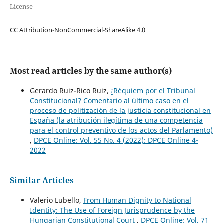
License
CC Attribution-NonCommercial-ShareAlike 4.0
Most read articles by the same author(s)
Gerardo Ruiz-Rico Ruiz,
¿Réquiem por el Tribunal
Constitucional? Comentario al último caso en el
proceso de politización de la justicia constitucional en
España (la atribución ilegítima de una competencia
para el control preventivo de los actos del Parlamento)
,
DPCE Online: Vol. 55 No. 4 (2022): DPCE Online 4-
2022
Similar Articles
Valerio Lubello,
From Human Dignity to National
Identity: The Use of Foreign Jurisprudence by the
Hungarian Constitutional Court
,
DPCE Online: Vol. 71