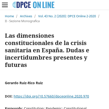
Home
/
Archives
/
Vol. 43 No. 2 (2020): DPCE Online 2-2020
/
II - Sezione Monografica
Las dimensiones
constitucionales de la crisis
sanitaria en España. Dudas e
incertidumbres presentes y
futuras
Gerardo Ruiz-Rico Ruiz
DOI:
https://doi.org/10.57660/dpceonline.2020.970
Keywords:
Constitution; Pandemic; Constitutional