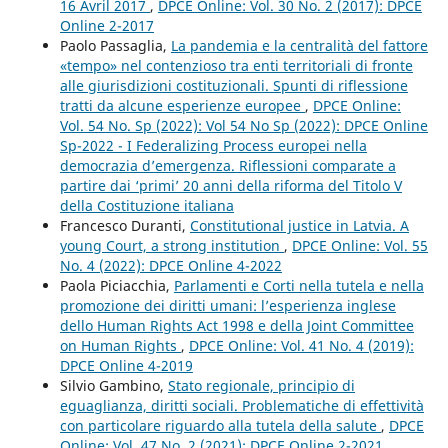
16 Avril 2017
,
DPCE Online: Vol. 30 No. 2 (2017): DPCE
Online 2-2017
Paolo Passaglia,
La pandemia e la centralità del fattore
«tempo» nel contenzioso tra enti territoriali di fronte
alle giurisdizioni costituzionali. Spunti di riflessione
tratti da alcune esperienze europee
,
DPCE Online:
Vol. 54 No. Sp (2022): Vol 54 No Sp (2022): DPCE Online
Sp-2022 - I Federalizing Process europei nella
democrazia d’emergenza. Riflessioni comparate a
partire dai ‘primi’ 20 anni della riforma del Titolo V
della Costituzione italiana
Francesco Duranti,
Constitutional justice in Latvia. A
young Court, a strong institution
,
DPCE Online: Vol. 55
No. 4 (2022): DPCE Online 4-2022
Paola Piciacchia,
Parlamenti e Corti nella tutela e nella
promozione dei diritti umani: l’esperienza inglese
dello Human Rights Act 1998 e della Joint Committee
on Human Rights
,
DPCE Online: Vol. 41 No. 4 (2019):
DPCE Online 4-2019
Silvio Gambino,
Stato regionale, principio di
eguaglianza, diritti sociali. Problematiche di effettività
con particolare riguardo alla tutela della salute
,
DPCE
Online: Vol. 47 No. 2 (2021): DPCE Online 2-2021