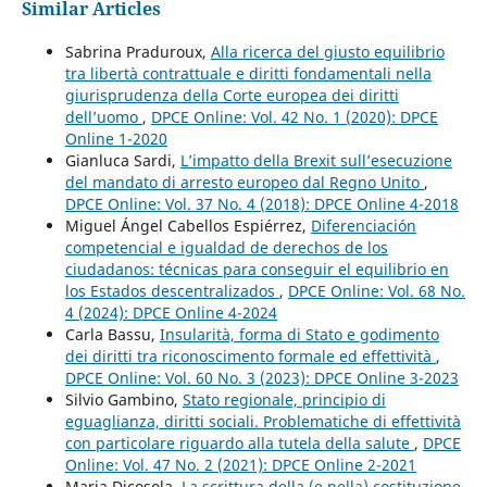
Similar Articles
Sabrina Praduroux,
Alla ricerca del giusto equilibrio
tra libertà contrattuale e diritti fondamentali nella
giurisprudenza della Corte europea dei diritti
dell’uomo
,
DPCE Online: Vol. 42 No. 1 (2020): DPCE
Online 1-2020
Gianluca Sardi,
L’impatto della Brexit sull’esecuzione
del mandato di arresto europeo dal Regno Unito
,
DPCE Online: Vol. 37 No. 4 (2018): DPCE Online 4-2018
Miguel Ángel Cabellos Espiérrez,
Diferenciación
competencial e igualdad de derechos de los
ciudadanos: técnicas para conseguir el equilibrio en
los Estados descentralizados
,
DPCE Online: Vol. 68 No.
4 (2024): DPCE Online 4-2024
Carla Bassu,
Insularità, forma di Stato e godimento
dei diritti tra riconoscimento formale ed effettività
,
DPCE Online: Vol. 60 No. 3 (2023): DPCE Online 3-2023
Silvio Gambino,
Stato regionale, principio di
eguaglianza, diritti sociali. Problematiche di effettività
con particolare riguardo alla tutela della salute
,
DPCE
Online: Vol. 47 No. 2 (2021): DPCE Online 2-2021
Maria Dicosola,
La scrittura della (e nella) costituzione