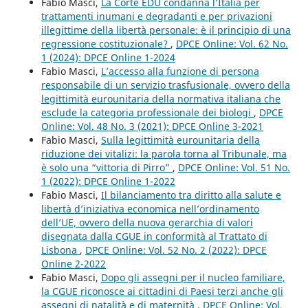
Fabio Masci,
La Corte EDU condanna l’Italia per
trattamenti inumani e degradanti e per privazioni
illegittime della libertà personale: è il principio di una
regressione costituzionale?
,
DPCE Online: Vol. 62 No.
1 (2024): DPCE Online 1-2024
Fabio Masci,
L’accesso alla funzione di persona
responsabile di un servizio trasfusionale, ovvero della
legittimità eurounitaria della normativa italiana che
esclude la categoria professionale dei biologi
,
DPCE
Online: Vol. 48 No. 3 (2021): DPCE Online 3-2021
Fabio Masci,
Sulla legittimità eurounitaria della
riduzione dei vitalizi: la parola torna al Tribunale, ma
è solo una “vittoria di Pirro”
,
DPCE Online: Vol. 51 No.
1 (2022): DPCE Online 1-2022
Fabio Masci,
Il bilanciamento tra diritto alla salute e
libertà d’iniziativa economica nell’ordinamento
dell’UE, ovvero della nuova gerarchia di valori
disegnata dalla CGUE in conformità al Trattato di
Lisbona
,
DPCE Online: Vol. 52 No. 2 (2022): DPCE
Online 2-2022
Fabio Masci,
Dopo gli assegni per il nucleo familiare,
la CGUE riconosce ai cittadini di Paesi terzi anche gli
assegni di natalità e di maternità
,
DPCE Online: Vol.