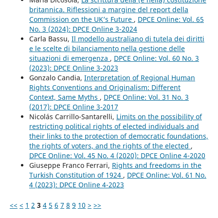
britannica. Riflessioni a margine del report della
Commission on the UK’s Future
,
DPCE Online: Vol. 65
No. 3 (2024): DPCE Online 3-2024
Carla Bassu,
Il modello australiano di tutela dei diritti
e le scelte di bilanciamento nella gestione delle
situazioni di emergenza
,
DPCE Online: Vol. 60 No. 3
(2023): DPCE Online 3-2023
Gonzalo Candia,
Interpretation of Regional Human
Rights Conventions and Originalism: Different
Context, Same Myths
,
DPCE Online: Vol. 31 No. 3
(2017): DPCE Online 3-2017
Nicolás Carrillo-Santarelli,
Limits on the possibility of
restricting political rights of elected individuals and
their links to the protection of democratic foundations,
the rights of voters, and the rights of the elected
,
DPCE Online: Vol. 45 No. 4 (2020): DPCE Online 4-2020
Giuseppe Franco Ferrari,
Rights and freedoms in the
Turkish Constitution of 1924
,
DPCE Online: Vol. 61 No.
4 (2023): DPCE Online 4-2023
<<
<
1
2
3
4
5
6
7
8
9
10
>
>>