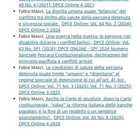
49 No. 4 (2021): DPCE Online 4-2021
Fabio Masci,
La dignità umana quale “bilancia” del
conflitto tra diritto alla salute della persona detenuta
e sicurezza sociale
,
DPCE Online: Vol. 64 No. 2 (2024):
DPCE Online 2-2024
Fabio Masci,
Una guerra nella guerra: le persone con
disabilità durante i conflitti bellici
,
DPCE Online: Vol.
63 No. SP1 (2024): DPCE ONLINE - SP1 2024 Numero
Speciale Pescara Costituzionalismo, declinazioni del
principio pacifista e conflitti armati
Fabio Masci,
Le condizioni di salute della persona
detenuta quale limite “umano” e “dignitario” al
regime speciale di detenzione di cui all’art. 41-bis
,
DPCE Online: Vol. 71 No. 3 (2025): Vol. 71 No. 3 (2025):
DPCE Online 3-2025
Fabio Masci,
Anche la Corte di giustizia, dopo la Corte
costituzionale, “salva” la riforma italiana delle banche
popolari: è la fine di un modello o un semplice
assestamento?
,
DPCE Online: Vol. 45 No. 4 (2020):
DPCE Online 4-2020