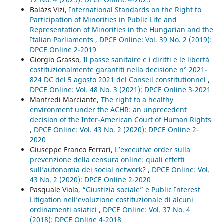
Balázs Vizi,
International Standards on the Right to
Participation of Minorities in Public Life and
Representation of Minorities in the Hungarian and the
Italian Parliaments
,
DPCE Online: Vol. 39 No. 2 (2019):
DPCE Online 2-2019
Giorgio Grasso,
Il passe sanitaire e i diritti e le libertà
costituzionalmente garantiti nella decisione n° 2021-
824 DC del 5 agosto 2021 del Conseil constitutionnel
,
DPCE Online: Vol. 48 No. 3 (2021): DPCE Online 3-2021
Manfredi Marciante,
The right to a healthy
environment under the ACHR: an unprecedent
decision of the Inter-American Court of Human Rights
,
DPCE Online: Vol. 43 No. 2 (2020): DPCE Online 2-
2020
Giuseppe Franco Ferrari,
L’executive order sulla
prevenzione della censura online: quali effetti
sull’autonomia dei social network?
,
DPCE Online: Vol.
43 No. 2 (2020): DPCE Online 2-2020
Pasquale Viola,
“Giustizia sociale” e Public Interest
Litigation nell’evoluzione costituzionale di alcuni
ordinamenti asiatici
,
DPCE Online: Vol. 37 No. 4
(2018): DPCE Online 4-2018