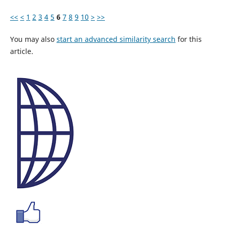
<<
<
1
2
3
4
5
6
7
8
9
10
>
>>
You may also
start an advanced similarity search
for this
article.