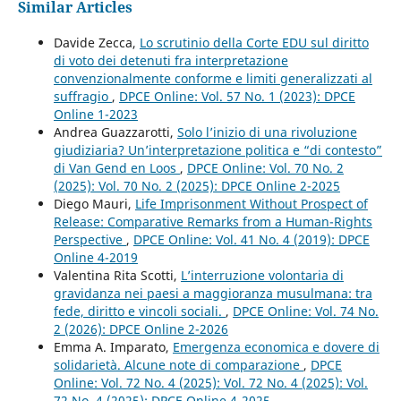
Similar Articles
Davide Zecca,
Lo scrutinio della Corte EDU sul diritto
di voto dei detenuti fra interpretazione
convenzionalmente conforme e limiti generalizzati al
suffragio
,
DPCE Online: Vol. 57 No. 1 (2023): DPCE
Online 1-2023
Andrea Guazzarotti,
Solo l’inizio di una rivoluzione
giudiziaria? Un’interpretazione politica e “di contesto”
di Van Gend en Loos
,
DPCE Online: Vol. 70 No. 2
(2025): Vol. 70 No. 2 (2025): DPCE Online 2-2025
Diego Mauri,
Life Imprisonment Without Prospect of
Release: Comparative Remarks from a Human-Rights
Perspective
,
DPCE Online: Vol. 41 No. 4 (2019): DPCE
Online 4-2019
Valentina Rita Scotti,
L’interruzione volontaria di
gravidanza nei paesi a maggioranza musulmana: tra
fede, diritto e vincoli sociali.
,
DPCE Online: Vol. 74 No.
2 (2026): DPCE Online 2-2026
Emma A. Imparato,
Emergenza economica e dovere di
solidarietà. Alcune note di comparazione
,
DPCE
Online: Vol. 72 No. 4 (2025): Vol. 72 No. 4 (2025): Vol.
72 No. 4 (2025): DPCE Online 4-2025