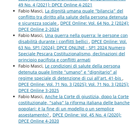
49 No. 4 (2021): DPCE Online 4-2021
Fabio Masci,
La dignità umana quale “bilancia” del
conflitto tra diritto alla salute della persona detenuta
e sicurezza sociale
,
DPCE Online: Vol. 64 No. 2 (2024):
DPCE Online 2-2024
Fabio Masci,
Una guerra nella guerra: le persone con
disabilità durante i conflitti bellici
,
DPCE Online: Vol.
63 No. SP1 (2024): DPCE ONLINE - SP1 2024 Numero
Speciale Pescara Costituzionalismo, declinazioni del
principio pacifista e conflitti armati
Fabio Masci,
Le condizioni di salute della persona
detenuta quale limite “umano” e “dignitario” al
regime speciale di detenzione di cui all’art. 41-bis
,
DPCE Online: Vol. 71 No. 3 (2025): Vol. 71 No. 3 (2025):
DPCE Online 3-2025
Fabio Masci,
Anche la Corte di giustizia, dopo la Corte
costituzionale, “salva” la riforma italiana delle banche
popolari: è la fine di un modello o un semplice
assestamento?
,
DPCE Online: Vol. 45 No. 4 (2020):
DPCE Online 4-2020