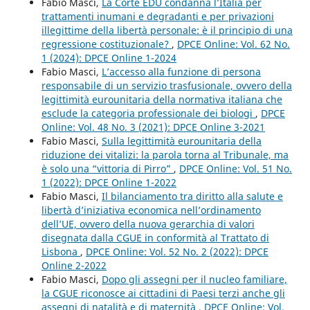
Fabio Masci,
La Corte EDU condanna l’Italia per
trattamenti inumani e degradanti e per privazioni
illegittime della libertà personale: è il principio di una
regressione costituzionale?
,
DPCE Online: Vol. 62 No.
1 (2024): DPCE Online 1-2024
Fabio Masci,
L’accesso alla funzione di persona
responsabile di un servizio trasfusionale, ovvero della
legittimità eurounitaria della normativa italiana che
esclude la categoria professionale dei biologi
,
DPCE
Online: Vol. 48 No. 3 (2021): DPCE Online 3-2021
Fabio Masci,
Sulla legittimità eurounitaria della
riduzione dei vitalizi: la parola torna al Tribunale, ma
è solo una “vittoria di Pirro”
,
DPCE Online: Vol. 51 No.
1 (2022): DPCE Online 1-2022
Fabio Masci,
Il bilanciamento tra diritto alla salute e
libertà d’iniziativa economica nell’ordinamento
dell’UE, ovvero della nuova gerarchia di valori
disegnata dalla CGUE in conformità al Trattato di
Lisbona
,
DPCE Online: Vol. 52 No. 2 (2022): DPCE
Online 2-2022
Fabio Masci,
Dopo gli assegni per il nucleo familiare,
la CGUE riconosce ai cittadini di Paesi terzi anche gli
assegni di natalità e di maternità
,
DPCE Online: Vol.