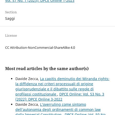
Vol. 57 No. 1 (2023): DPCE Online 1-2023
Section
Saggi
License
CC Attribution-NonCommercial-ShareAlike 4.0
Most read articles by the same author(s)
Davide Zecca,
La capitis deminutio dei Miranda rights:
la diffidenza nei criteri processuali di origine
giurisprudenziale e il dibattito sulle regole di
profilassi costituzionale
,
DPCE Online: Vol. 53 No. 3
(2022): DPCE Online 3-2022
Davide Zecca,
L’overruling come sintomo
dell’autonomia degli ordinamenti di common law
dalla Imperial Constitution
,
DPCE Online: Vol. 50 No.