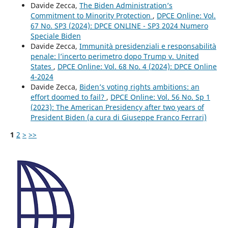
Davide Zecca,
The Biden Administration’s
Commitment to Minority Protection
,
DPCE Online: Vol.
67 No. SP3 (2024): DPCE ONLINE - SP3 2024 Numero
Speciale Biden
Davide Zecca,
Immunità presidenziali e responsabilità
penale: l’incerto perimetro dopo Trump v. United
States
,
DPCE Online: Vol. 68 No. 4 (2024): DPCE Online
4-2024
Davide Zecca,
Biden’s voting rights ambitions: an
effort doomed to fail?
,
DPCE Online: Vol. 56 No. Sp 1
(2023): The American Presidency after two years of
President Biden (a cura di Giuseppe Franco Ferrari)
1
2
>
>>