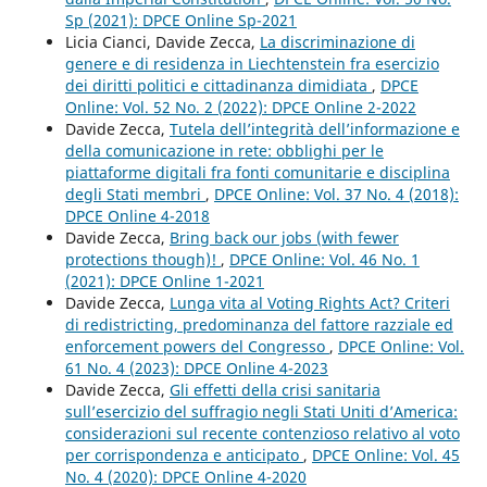
Sp (2021): DPCE Online Sp-2021
Licia Cianci, Davide Zecca,
La discriminazione di
genere e di residenza in Liechtenstein fra esercizio
dei diritti politici e cittadinanza dimidiata
,
DPCE
Online: Vol. 52 No. 2 (2022): DPCE Online 2-2022
Davide Zecca,
Tutela dell’integrità dell’informazione e
della comunicazione in rete: obblighi per le
piattaforme digitali fra fonti comunitarie e disciplina
degli Stati membri
,
DPCE Online: Vol. 37 No. 4 (2018):
DPCE Online 4-2018
Davide Zecca,
Bring back our jobs (with fewer
protections though)!
,
DPCE Online: Vol. 46 No. 1
(2021): DPCE Online 1-2021
Davide Zecca,
Lunga vita al Voting Rights Act? Criteri
di redistricting, predominanza del fattore razziale ed
enforcement powers del Congresso
,
DPCE Online: Vol.
61 No. 4 (2023): DPCE Online 4-2023
Davide Zecca,
Gli effetti della crisi sanitaria
sull’esercizio del suffragio negli Stati Uniti d’America:
considerazioni sul recente contenzioso relativo al voto
per corrispondenza e anticipato
,
DPCE Online: Vol. 45
No. 4 (2020): DPCE Online 4-2020