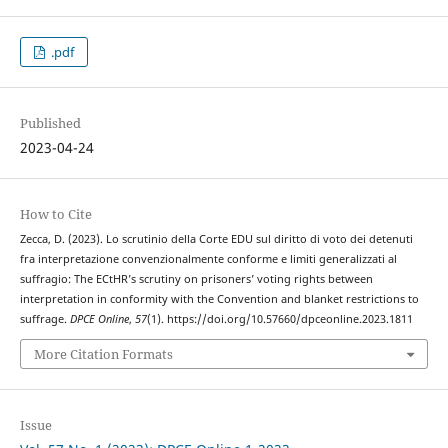
.pdf
Published
2023-04-24
How to Cite
Zecca, D. (2023). Lo scrutinio della Corte EDU sul diritto di voto dei detenuti
fra interpretazione convenzionalmente conforme e limiti generalizzati al
suffragio: The ECtHR’s scrutiny on prisoners’ voting rights between
interpretation in conformity with the Convention and blanket restrictions to
suffrage.
DPCE Online
,
57
(1). https://doi.org/10.57660/dpceonline.2023.1811
More Citation Formats
Issue