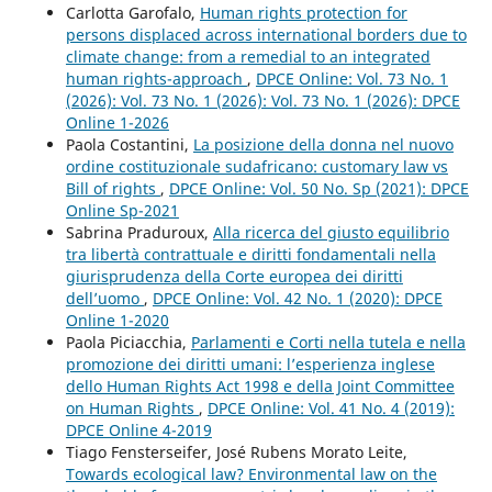
Carlotta Garofalo,
Human rights protection for
persons displaced across international borders due to
climate change: from a remedial to an integrated
human rights-approach
,
DPCE Online: Vol. 73 No. 1
(2026): Vol. 73 No. 1 (2026): Vol. 73 No. 1 (2026): DPCE
Online 1-2026
Paola Costantini,
La posizione della donna nel nuovo
ordine costituzionale sudafricano: customary law vs
Bill of rights
,
DPCE Online: Vol. 50 No. Sp (2021): DPCE
Online Sp-2021
Sabrina Praduroux,
Alla ricerca del giusto equilibrio
tra libertà contrattuale e diritti fondamentali nella
giurisprudenza della Corte europea dei diritti
dell’uomo
,
DPCE Online: Vol. 42 No. 1 (2020): DPCE
Online 1-2020
Paola Piciacchia,
Parlamenti e Corti nella tutela e nella
promozione dei diritti umani: l’esperienza inglese
dello Human Rights Act 1998 e della Joint Committee
on Human Rights
,
DPCE Online: Vol. 41 No. 4 (2019):
DPCE Online 4-2019
Tiago Fensterseifer, José Rubens Morato Leite,
Towards ecological law? Environmental law on the