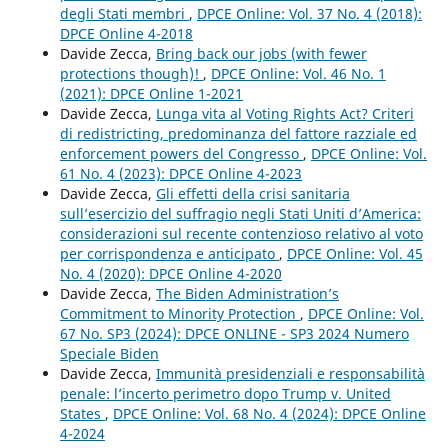
degli Stati membri
,
DPCE Online: Vol. 37 No. 4 (2018):
DPCE Online 4-2018
Davide Zecca,
Bring back our jobs (with fewer
protections though)!
,
DPCE Online: Vol. 46 No. 1
(2021): DPCE Online 1-2021
Davide Zecca,
Lunga vita al Voting Rights Act? Criteri
di redistricting, predominanza del fattore razziale ed
enforcement powers del Congresso
,
DPCE Online: Vol.
61 No. 4 (2023): DPCE Online 4-2023
Davide Zecca,
Gli effetti della crisi sanitaria
sull’esercizio del suffragio negli Stati Uniti d’America:
considerazioni sul recente contenzioso relativo al voto
per corrispondenza e anticipato
,
DPCE Online: Vol. 45
No. 4 (2020): DPCE Online 4-2020
Davide Zecca,
The Biden Administration’s
Commitment to Minority Protection
,
DPCE Online: Vol.
67 No. SP3 (2024): DPCE ONLINE - SP3 2024 Numero
Speciale Biden
Davide Zecca,
Immunità presidenziali e responsabilità
penale: l’incerto perimetro dopo Trump v. United
States
,
DPCE Online: Vol. 68 No. 4 (2024): DPCE Online
4-2024