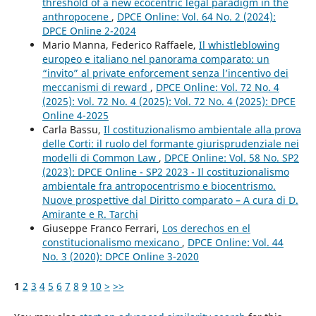
threshold of a new ecocentric legal paradigm in the
anthropocene
,
DPCE Online: Vol. 64 No. 2 (2024):
DPCE Online 2-2024
Mario Manna, Federico Raffaele,
Il whistleblowing
europeo e italiano nel panorama comparato: un
“invito” al private enforcement senza l’incentivo dei
meccanismi di reward
,
DPCE Online: Vol. 72 No. 4
(2025): Vol. 72 No. 4 (2025): Vol. 72 No. 4 (2025): DPCE
Online 4-2025
Carla Bassu,
Il costituzionalismo ambientale alla prova
delle Corti: il ruolo del formante giurisprudenziale nei
modelli di Common Law
,
DPCE Online: Vol. 58 No. SP2
(2023): DPCE Online - SP2 2023 - Il costituzionalismo
ambientale fra antropocentrismo e biocentrismo.
Nuove prospettive dal Diritto comparato – A cura di D.
Amirante e R. Tarchi
Giuseppe Franco Ferrari,
Los derechos en el
constitucionalismo mexicano
,
DPCE Online: Vol. 44
No. 3 (2020): DPCE Online 3-2020
1
2
3
4
5
6
7
8
9
10
>
>>