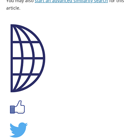
You may also
start an advanced similarity search
for this
article.