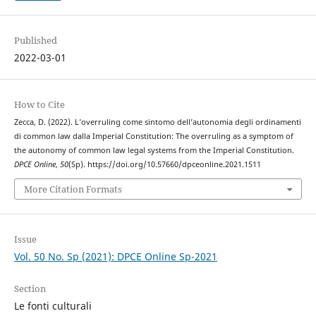
Published
2022-03-01
How to Cite
Zecca, D. (2022). L’overruling come sintomo dell’autonomia degli ordinamenti
di common law dalla Imperial Constitution: The overruling as a symptom of
the autonomy of common law legal systems from the Imperial Constitution.
DPCE Online
,
50
(Sp). https://doi.org/10.57660/dpceonline.2021.1511
More Citation Formats
Issue
Vol. 50 No. Sp (2021): DPCE Online Sp-2021
Section
Le fonti culturali