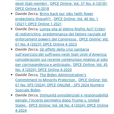
degli Stati membri
,
DPCE Online: Vol. 37 No. 4 (2018):
DPCE Online 4-2018
Davide Zecca,
Bring back our jobs (with fewer
protections though)!
,
DPCE Online: Vol. 46 No. 1
(2021): DPCE Online 1-2021
Davide Zecca,
Lunga vita al Voting Rights Act? Criteri
di redistricting, predominanza del fattore razziale ed
enforcement powers del Congresso
,
DPCE Online: Vol.
61 No. 4 (2023): DPCE Online 4-2023
Davide Zecca,
Gli effetti della crisi sanitaria
sull’esercizio del suffragio negli Stati Uniti d’America:
considerazioni sul recente contenzioso relativo al voto
per corrispondenza e anticipato
,
DPCE Online: Vol. 45
No. 4 (2020): DPCE Online 4-2020
Davide Zecca,
The Biden Administration’s
Commitment to Minority Protection
,
DPCE Online: Vol.
67 No. SP3 (2024): DPCE ONLINE - SP3 2024 Numero
Speciale Biden
Davide Zecca,
Immunità presidenziali e responsabilità
penale: l’incerto perimetro dopo Trump v. United
States
,
DPCE Online: Vol. 68 No. 4 (2024): DPCE Online
4-2024