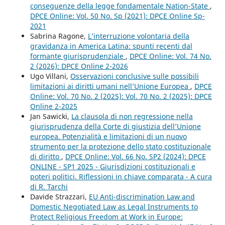
conseguenze della legge fondamentale Nation-State
,
DPCE Online: Vol. 50 No. Sp (2021): DPCE Online Sp-
2021
Sabrina Ragone,
L’interruzione volontaria della
gravidanza in America Latina: spunti recenti dal
formante giurisprudenziale
,
DPCE Online: Vol. 74 No.
2 (2026): DPCE Online 2-2026
Ugo Villani,
Osservazioni conclusive sulle possibili
limitazioni ai diritti umani nell’Unione Europea
,
DPCE
Online: Vol. 70 No. 2 (2025): Vol. 70 No. 2 (2025): DPCE
Online 2-2025
Jan Sawicki,
La clausola di non regressione nella
giurisprudenza della Corte di giustizia dell’Unione
europea. Potenzialità e limitazioni di un nuovo
strumento per la protezione dello stato costituzionale
di diritto
,
DPCE Online: Vol. 66 No. SP2 (2024): DPCE
ONLINE - SP1 2025 - Giurisdizioni costituzionali e
poteri politici. Riflessioni in chiave comparata - A cura
di R. Tarchi
Davide Strazzari,
EU Anti-discrimination Law and
Domestic Negotiated Law as Legal Instruments to
Protect Religious Freedom at Work in Europe: