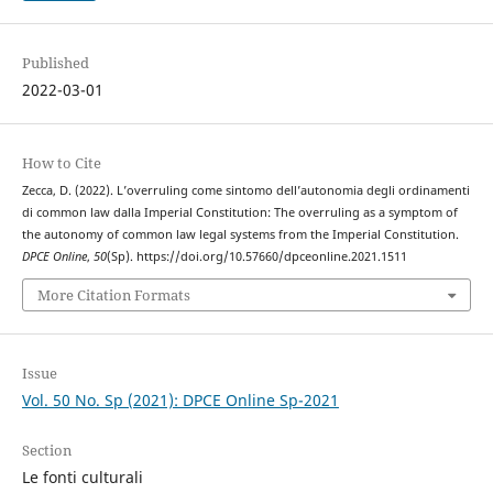
Published
2022-03-01
How to Cite
Zecca, D. (2022). L’overruling come sintomo dell’autonomia degli ordinamenti
di common law dalla Imperial Constitution: The overruling as a symptom of
the autonomy of common law legal systems from the Imperial Constitution.
DPCE Online
,
50
(Sp). https://doi.org/10.57660/dpceonline.2021.1511
More Citation Formats
Issue
Vol. 50 No. Sp (2021): DPCE Online Sp-2021
Section
Le fonti culturali