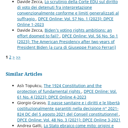
Davide Zecca,
Lo scrutinio della Corte EDU sul diritto
di voto dei detenuti fra interpretazione
convenzionalmente conforme e limiti generalizzati al
suffragio
,
DPCE Online: Vol. 57 No. 1 (2023): DPCE
Online 1-2023
Davide Zecca,
Biden’s voting rights ambitions: an
effort doomed to fail?
,
DPCE Online: Vol. 56 No. Sp 1
(2023): The American Presidency after two years of
President Biden (a cura di Giuseppe Franco Ferrari)
1
2
>
>>
Similar Articles
Aslı Topukcu,
The 1924 Constitution and the
protection of fundamental rights
,
DPCE Online: Vol.
61 No. 4 (2023): DPCE Online 4-2023
Giorgio Grasso,
Il passe sanitaire e i diritti e le libertà
costituzionalmente garantiti nella decisione n° 2021-
824 DC del 5 agosto 2021 del Conseil constitutionnel
,
DPCE Online: Vol. 48 No. 3 (2021): DPCE Online 3-2021
Andrea Gatti,
Lo Stato ebraico come mito: origini e