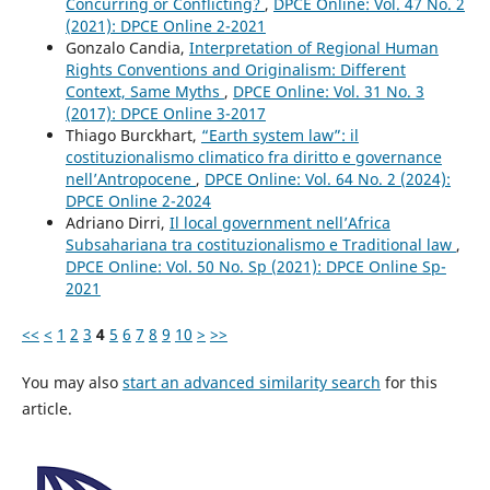
Concurring or Conflicting?
,
DPCE Online: Vol. 47 No. 2
(2021): DPCE Online 2-2021
Gonzalo Candia,
Interpretation of Regional Human
Rights Conventions and Originalism: Different
Context, Same Myths
,
DPCE Online: Vol. 31 No. 3
(2017): DPCE Online 3-2017
Thiago Burckhart,
“Earth system law”: il
costituzionalismo climatico fra diritto e governance
nell’Antropocene
,
DPCE Online: Vol. 64 No. 2 (2024):
DPCE Online 2-2024
Adriano Dirri,
Il local government nell’Africa
Subsahariana tra costituzionalismo e Traditional law
,
DPCE Online: Vol. 50 No. Sp (2021): DPCE Online Sp-
2021
<<
<
1
2
3
4
5
6
7
8
9
10
>
>>
You may also
start an advanced similarity search
for this
article.