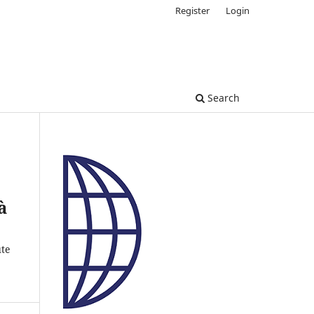
Register
Login
Search
à
ute