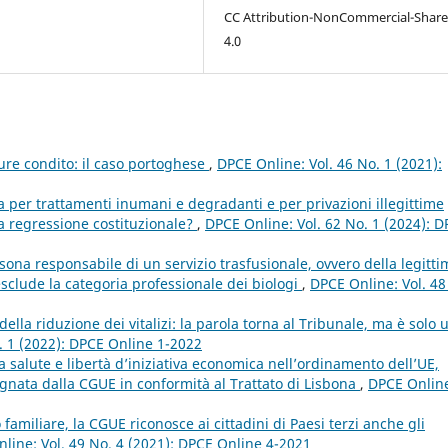
CC Attribution-NonCommercial-Share
4.0
iure condito: il caso portoghese
,
DPCE Online: Vol. 46 No. 1 (2021):
a per trattamenti inumani e degradanti e per privazioni illegittime
una regressione costituzionale?
,
DPCE Online: Vol. 62 No. 1 (2024): 
sona responsabile di un servizio trasfusionale, ovvero della legitti
esclude la categoria professionale dei biologi
,
DPCE Online: Vol. 48
della riduzione dei vitalizi: la parola torna al Tribunale, ma è solo 
. 1 (2022): DPCE Online 1-2022
lla salute e libertà d’iniziativa economica nell’ordinamento dell’UE,
egnata dalla CGUE in conformità al Trattato di Lisbona
,
DPCE Onlin
 familiare, la CGUE riconosce ai cittadini di Paesi terzi anche gli
line: Vol. 49 No. 4 (2021): DPCE Online 4-2021