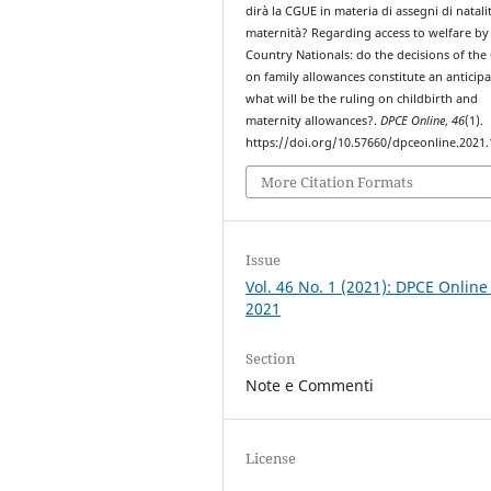
dirà la CGUE in materia di assegni di natali
maternità? Regarding access to welfare by
Country Nationals: do the decisions of the
on family allowances constitute an anticipa
what will be the ruling on childbirth and
maternity allowances?.
DPCE Online
,
46
(1).
https://doi.org/10.57660/dpceonline.2021
More Citation Formats
Issue
Vol. 46 No. 1 (2021): DPCE Online
2021
Section
Note e Commenti
License