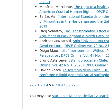
2-2021
Manfredi Marciante,
The right to a healt
American Court of Human Rights
,
DPCE On
Balázs Vizi,
International Standards on the 
of Minorities in the Hungarian and the It
2019
Oleg Soldatov,
The Transformative Effect 
Argument in Packingham v. North Carolin
Andrea Guazzarotti,
Solo l’inizio di una r
Gend en Loos
,
DPCE Online: Vol. 70 No. 2 
Diego Mauri,
Life Imprisonment Without P
Perspective
,
DPCE Online: Vol. 41 No. 4 (
Bruno Aste Leiva,
Estallido social en Chil
Online: Vol. 42 No. 1 (2020): DPCE Online 
Davide Zecca,
Lo scrutinio della Corte EDU
conforme e limiti generalizzati al suffragi
<<
<
1
2
3
4
5
6
7
8
9
10
>
>>
You may also
start an advanced similarity searc