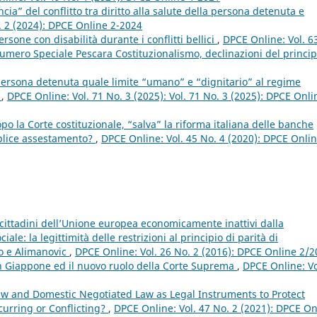
ia” del conflitto tra diritto alla salute della persona detenuta e
. 2 (2024): DPCE Online 2-2024
rsone con disabilità durante i conflitti bellici
,
DPCE Online: Vol. 6
mero Speciale Pescara Costituzionalismo, declinazioni del princip
 persona detenuta quale limite “umano” e “dignitario” al regime
s
,
DPCE Online: Vol. 71 No. 3 (2025): Vol. 71 No. 3 (2025): DPCE Onli
opo la Corte costituzionale, “salva” la riforma italiana delle banche
mplice assestamento?
,
DPCE Online: Vol. 45 No. 4 (2020): DPCE Onlin
 cittadini dell’Unione europea economicamente inattivi dalla
ale: la legittimità delle restrizioni al principio di parità di
no e Alimanovic
,
DPCE Online: Vol. 26 No. 2 (2016): DPCE Online 2/
 in Giappone ed il nuovo ruolo della Corte Suprema
,
DPCE Online: Vo
aw and Domestic Negotiated Law as Legal Instruments to Protect
urring or Conflicting?
,
DPCE Online: Vol. 47 No. 2 (2021): DPCE On