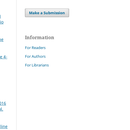
Make a Submission
3
io
Information
ne
For Readers
For Authors
e 4-
For Librarians
2016
l.
line