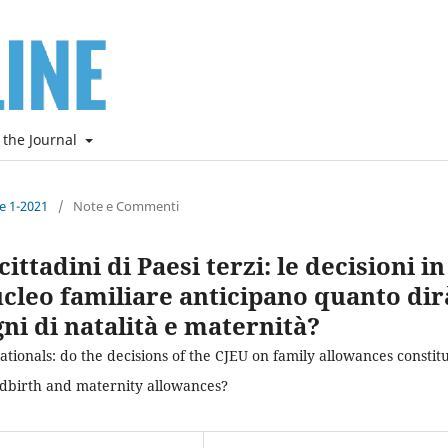
 the Journal
ne 1-2021
/
Note e Commenti
ittadini di Paesi terzi: le decisioni in
ucleo familiare anticipano quanto dir
ni di natalità e maternità?
tionals: do the decisions of the CJEU on family allowances constit
ildbirth and maternity allowances?