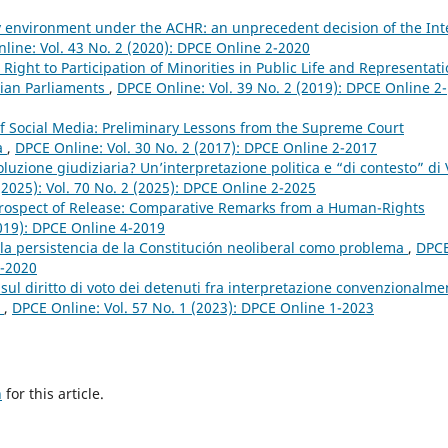
hy environment under the ACHR: an unprecedent decision of the Int
line: Vol. 43 No. 2 (2020): DPCE Online 2-2020
Right to Participation of Minorities in Public Life and Representat
alian Parliaments
,
DPCE Online: Vol. 39 No. 2 (2019): DPCE Online 2-
of Social Media: Preliminary Lessons from the Supreme Court
a
,
DPCE Online: Vol. 30 No. 2 (2017): DPCE Online 2-2017
ivoluzione giudiziaria? Un’interpretazione politica e “di contesto” di
(2025): Vol. 70 No. 2 (2025): DPCE Online 2-2025
rospect of Release: Comparative Remarks from a Human-Rights
2019): DPCE Online 4-2019
e: la persistencia de la Constitución neoliberal como problema
,
DPC
1-2020
 sul diritto di voto dei detenuti fra interpretazione convenzionalme
o
,
DPCE Online: Vol. 57 No. 1 (2023): DPCE Online 1-2023
h
for this article.