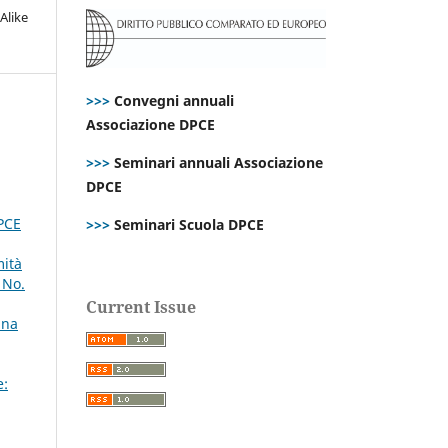
Alike
>>>
Convegni annuali
Associazione DPCE
>>>
Seminari annuali Associazione
DPCE
DPCE
>>>
Seminari Scuola DPCE
mità
 No.
Current Issue
una
e: