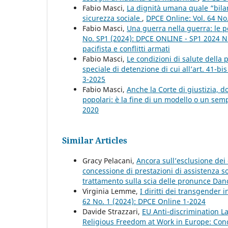
Fabio Masci,
La dignità umana quale “bilanc
sicurezza sociale
,
DPCE Online: Vol. 64 No
Fabio Masci,
Una guerra nella guerra: le pe
No. SP1 (2024): DPCE ONLINE - SP1 2024 Nu
pacifista e conflitti armati
Fabio Masci,
Le condizioni di salute della
speciale di detenzione di cui all’art. 41-bi
3-2025
Fabio Masci,
Anche la Corte di giustizia, d
popolari: è la fine di un modello o un se
2020
Similar Articles
Gracy Pelacani,
Ancora sull’esclusione dei
concessione di prestazioni di assistenza soci
trattamento sulla scia delle pronunce Da
Virginia Lemme,
I diritti dei transgender
62 No. 1 (2024): DPCE Online 1-2024
Davide Strazzari,
EU Anti-discrimination L
Religious Freedom at Work in Europe: Conc