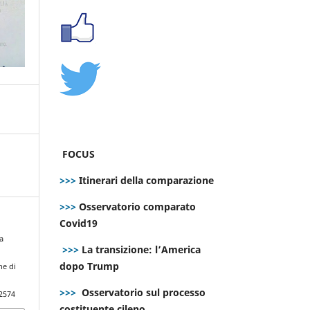
FOCUS
>>>
Itinerari della comparazione
>>>
Osservatorio comparato
Covid19
la
>>>
La transizione: l’America
dopo Trump
ne di
>>>
Osservatorio sul processo
.2574
costituente cileno