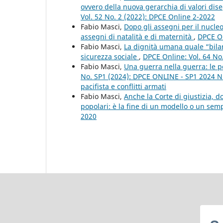
ovvero della nuova gerarchia di valori dis
Vol. 52 No. 2 (2022): DPCE Online 2-2022
Fabio Masci,
Dopo gli assegni per il nucleo
assegni di natalità e di maternità
,
DPCE On
Fabio Masci,
La dignità umana quale “bilanc
sicurezza sociale
,
DPCE Online: Vol. 64 No
Fabio Masci,
Una guerra nella guerra: le pe
No. SP1 (2024): DPCE ONLINE - SP1 2024 Nu
pacifista e conflitti armati
Fabio Masci,
Anche la Corte di giustizia, d
popolari: è la fine di un modello o un se
2020