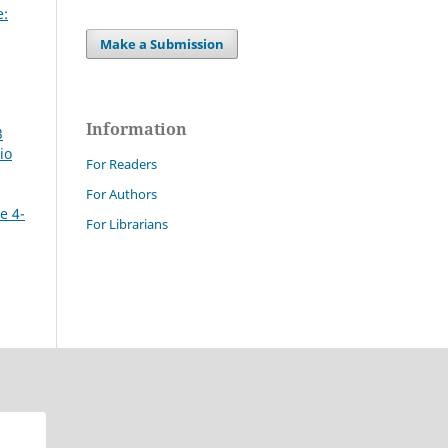
e:
Make a Submission
Information
3
io
For Readers
For Authors
e 4-
For Librarians