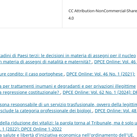
CC Attribution-NonCommercial-Share
4.0
tadini di Paesi terzi: le decisioni in materia di assegni per il nucleo
n materia di assegni di natalità e maternità?
,
DPCE Online: Vol. 46
iure condito: il caso portoghese
,
DPCE Online: Vol. 46 No. 1 (2021):
a per trattamenti inumani e degradanti e per privazioni illegittime
una regressione costituzionale?
,
DPCE Online: Vol. 62 No. 1 (2024): 
sona responsabile di un servizio trasfusionale, ovvero della legitti
esclude la categoria professionale dei biologi
,
DPCE Online: Vol. 48
della riduzione dei vitalizi: la parola torna al Tribunale, ma è solo 
. 1 (2022): DPCE Online 1-2022
lla salute e libertà d’iniziativa economica nell’ordinamento dell’UE,