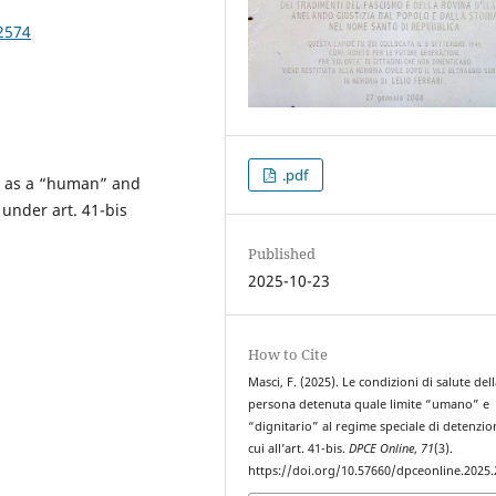
2574
.pdf
on as a “human” and
 under art. 41-bis
Published
2025-10-23
How to Cite
Masci, F. (2025). Le condizioni di salute del
persona detenuta quale limite “umano” e
“dignitario” al regime speciale di detenzio
cui all’art. 41-bis.
DPCE Online
,
71
(3).
https://doi.org/10.57660/dpceonline.2025