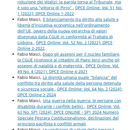
riduzione dei vitalizi: la parola torna al Tribunale, ma
è solo una “vittoria di Pirro”
,
DPCE Online: Vol. 51 No.
1 (2022): DPCE Online 1-2022
Fabio Masci,
Il bilanciamento tra diritto alla salute e
libertà d’iniziativa economica nell’ordinamento
dell’UE, ovvero della nuova gerarchia di valori
disegnata dalla CGUE in conformità al Trattato di
Lisbona
,
DPCE Online: Vol. 52 No. 2 (2022): DPCE
Online 2-2022
Fabio Masci,
Dopo gli assegni per il nucleo familiare,
la CGUE riconosce ai cittadini di Paesi terzi anche gli
assegni di natalità e di maternità
,
DPCE Online: Vol.
49 No. 4 (2021): DPCE Online 4-2021
Fabio Masci,
La dignità umana quale “bilancia” del
conflitto tra diritto alla salute della persona detenuta
e sicurezza sociale
,
DPCE Online: Vol. 64 No. 2 (2024):
DPCE Online 2-2024
Fabio Masci,
Una guerra nella guerra: le persone con
disabilità durante i conflitti bellici
,
DPCE Online: Vol.
63 No. SP1 (2024): DPCE ONLINE - SP1 2024 Numero
Speciale Pescara Costituzionalismo, declinazioni del
principio pacifista e conflitti armati
Fabio Masci,
Le condizioni di salute della persona