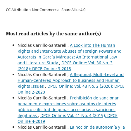
CC Attribution-NonCommercial-ShareAlike 4.0
Most read articles by the same author(s)
Nicolás Carrillo-Santarelli,
A Look into The Human
Rights and Inter-State Abuses of Foreign Powers and
Autocrats in García Márquez: An International Law
and Literature Study
,
DPCE Online: Vol. 36 No. 3
(2018): DPCE Online 3-2018
Nicolás Carrillo-Santarelli,
A Regional, Multi-Level and
Human-Centered Approach to Business and Human
Rights Issues
,
DPCE Online: Vol. 43 No. 2 (2020): DPCE
Online 2-2020
Nicolás Carrillo-Santarelli,
Prohibición de sancionar
penalmente expresiones sobre asuntos de interés
público e ilicitud de penas accesorias a sanciones
ilegítimas
,
DPCE Online: Vol. 41 No. 4 (2019): DPCE
Online 4-2019
Nicolás Carrillo-Santarelli,
La noción de autonomía y la