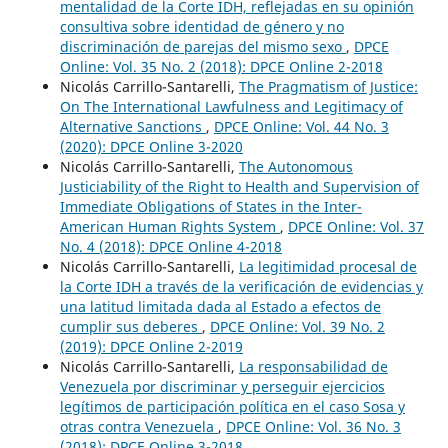
mentalidad de la Corte IDH, reflejadas en su opinión
consultiva sobre identidad de género y no
discriminación de parejas del mismo sexo
,
DPCE
Online: Vol. 35 No. 2 (2018): DPCE Online 2-2018
Nicolás Carrillo-Santarelli,
The Pragmatism of Justice:
On The International Lawfulness and Legitimacy of
Alternative Sanctions
,
DPCE Online: Vol. 44 No. 3
(2020): DPCE Online 3-2020
Nicolás Carrillo-Santarelli,
The Autonomous
Justiciability of the Right to Health and Supervision of
Immediate Obligations of States in the Inter-
American Human Rights System
,
DPCE Online: Vol. 37
No. 4 (2018): DPCE Online 4-2018
Nicolás Carrillo-Santarelli,
La legitimidad procesal de
la Corte IDH a través de la verificación de evidencias y
una latitud limitada dada al Estado a efectos de
cumplir sus deberes
,
DPCE Online: Vol. 39 No. 2
(2019): DPCE Online 2-2019
Nicolás Carrillo-Santarelli,
La responsabilidad de
Venezuela por discriminar y perseguir ejercicios
legítimos de participación política en el caso Sosa y
otras contra Venezuela
,
DPCE Online: Vol. 36 No. 3
(2018): DPCE Online 3-2018