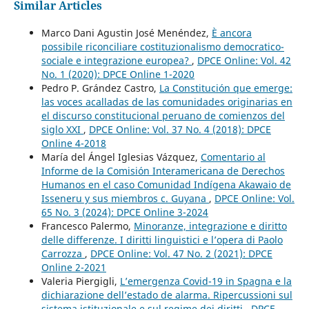
Similar Articles
Marco Dani Agustin José Menéndez,
È ancora
possibile riconciliare costituzionalismo democratico-
sociale e integrazione europea?
,
DPCE Online: Vol. 42
No. 1 (2020): DPCE Online 1-2020
Pedro P. Grández Castro,
La Constitución que emerge:
las voces acalladas de las comunidades originarias en
el discurso constitucional peruano de comienzos del
siglo XXI
,
DPCE Online: Vol. 37 No. 4 (2018): DPCE
Online 4-2018
María del Ángel Iglesias Vázquez,
Comentario al
Informe de la Comisión Interamericana de Derechos
Humanos en el caso Comunidad Indígena Akawaio de
Isseneru y sus miembros c. Guyana
,
DPCE Online: Vol.
65 No. 3 (2024): DPCE Online 3-2024
Francesco Palermo,
Minoranze, integrazione e diritto
delle differenze. I diritti linguistici e l’opera di Paolo
Carrozza
,
DPCE Online: Vol. 47 No. 2 (2021): DPCE
Online 2-2021
Valeria Piergigli,
L’emergenza Covid-19 in Spagna e la
dichiarazione dell’estado de alarma. Ripercussioni sul
sistema istituzionale e sul regime dei diritti
,
DPCE