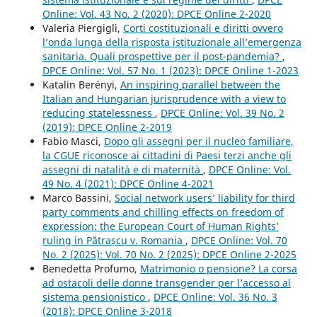
Online: Vol. 43 No. 2 (2020): DPCE Online 2-2020
Valeria Piergigli,
Corti costituzionali e diritti ovvero
l’onda lunga della risposta istituzionale all’emergenza
sanitaria. Quali prospettive per il post-pandemia?
,
DPCE Online: Vol. 57 No. 1 (2023): DPCE Online 1-2023
Katalin Berényi,
An inspiring parallel between the
Italian and Hungarian jurisprudence with a view to
reducing statelessness
,
DPCE Online: Vol. 39 No. 2
(2019): DPCE Online 2-2019
Fabio Masci,
Dopo gli assegni per il nucleo familiare,
la CGUE riconosce ai cittadini di Paesi terzi anche gli
assegni di natalità e di maternità
,
DPCE Online: Vol.
49 No. 4 (2021): DPCE Online 4-2021
Marco Bassini,
Social network users’ liability for third
party comments and chilling effects on freedom of
expression: the European Court of Human Rights’
ruling in Pătrașcu v. Romania
,
DPCE Online: Vol. 70
No. 2 (2025): Vol. 70 No. 2 (2025): DPCE Online 2-2025
Benedetta Profumo,
Matrimonio o pensione? La corsa
ad ostacoli delle donne transgender per l’accesso al
sistema pensionistico
,
DPCE Online: Vol. 36 No. 3
(2018): DPCE Online 3-2018