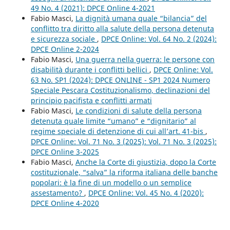
49 No. 4 (2021): DPCE Online 4-2021
Fabio Masci,
La dignità umana quale “bilancia” del
conflitto tra diritto alla salute della persona detenuta
e sicurezza sociale
,
DPCE Online: Vol. 64 No. 2 (2024):
DPCE Online 2-2024
Fabio Masci,
Una guerra nella guerra: le persone con
disabilità durante i conflitti bellici
,
DPCE Online: Vol.
63 No. SP1 (2024): DPCE ONLINE - SP1 2024 Numero
Speciale Pescara Costituzionalismo, declinazioni del
principio pacifista e conflitti armati
Fabio Masci,
Le condizioni di salute della persona
detenuta quale limite “umano” e “dignitario” al
regime speciale di detenzione di cui all’art. 41-bis
,
DPCE Online: Vol. 71 No. 3 (2025): Vol. 71 No. 3 (2025):
DPCE Online 3-2025
Fabio Masci,
Anche la Corte di giustizia, dopo la Corte
costituzionale, “salva” la riforma italiana delle banche
popolari: è la fine di un modello o un semplice
assestamento?
,
DPCE Online: Vol. 45 No. 4 (2020):
DPCE Online 4-2020