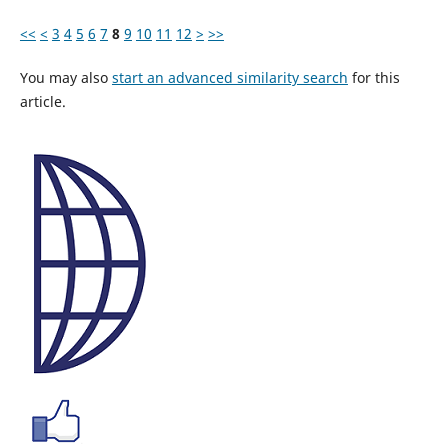
<<
<
3
4
5
6
7
8
9
10
11
12
>
>>
You may also
start an advanced similarity search
for this
article.