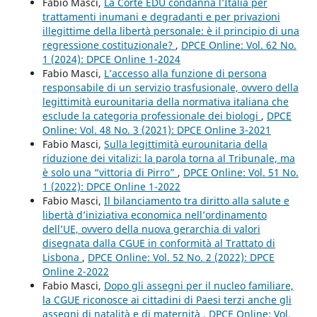
Fabio Masci,
La Corte EDU condanna l’Italia per
trattamenti inumani e degradanti e per privazioni
illegittime della libertà personale: è il principio di una
regressione costituzionale?
,
DPCE Online: Vol. 62 No.
1 (2024): DPCE Online 1-2024
Fabio Masci,
L’accesso alla funzione di persona
responsabile di un servizio trasfusionale, ovvero della
legittimità eurounitaria della normativa italiana che
esclude la categoria professionale dei biologi
,
DPCE
Online: Vol. 48 No. 3 (2021): DPCE Online 3-2021
Fabio Masci,
Sulla legittimità eurounitaria della
riduzione dei vitalizi: la parola torna al Tribunale, ma
è solo una “vittoria di Pirro”
,
DPCE Online: Vol. 51 No.
1 (2022): DPCE Online 1-2022
Fabio Masci,
Il bilanciamento tra diritto alla salute e
libertà d’iniziativa economica nell’ordinamento
dell’UE, ovvero della nuova gerarchia di valori
disegnata dalla CGUE in conformità al Trattato di
Lisbona
,
DPCE Online: Vol. 52 No. 2 (2022): DPCE
Online 2-2022
Fabio Masci,
Dopo gli assegni per il nucleo familiare,
la CGUE riconosce ai cittadini di Paesi terzi anche gli
assegni di natalità e di maternità
,
DPCE Online: Vol.