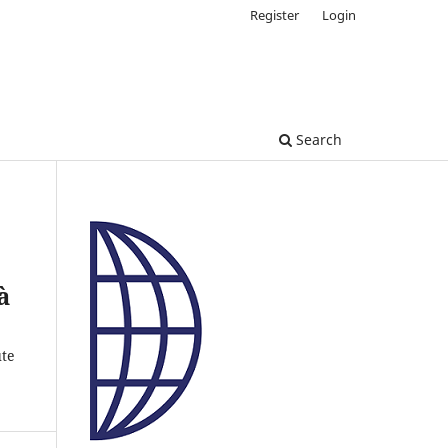
Register
Login
Search
à
ute