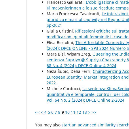
Francesco Gallarati,
L’obbligazione climati
KlimaSeniorinnen e le sue ricadute comp
Maria Francesca Cavalcanti,
Le interazion
giuridico e marital captivity nel Regno Uni
Sp-2021
Giulia Cristini,
Riflessioni critiche sul tra
modificazioni genitali femminili: il caso d
Elisa Bertolini,
The Affordable Connectivit
(2024): DPCE ONLINE - SP3 2024 Numero S
Mara Bisi, Wisam Zreg,
Queering the India
sentenza Supriyo @ Supriya Chakraborty &
68 No. 4 (2024): DPCE Online 4-2024
Neža Šubic, Delia Ferri,
Characterizing Acce
European Identity, Market integration and
2022
Michele Carducci,
La sentenza KlimaSenior
quantitativa e temporale, contro il pericol
Vol. 64 No. 2 (2024): DPCE Online 2-2024
<<
<
4
5
6
7
8
9
10
11
12
13
>
>>
You may also
start an advanced similarity searc