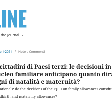
 the Journal
ne 1-2021
/
Note e Commenti
ittadini di Paesi terzi: le decisioni in
ucleo familiare anticipano quanto dir
ni di natalità e maternità?
tionals: do the decisions of the CJEU on family allowances constit
ildbirth and maternity allowances?