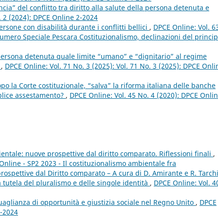
ia” del conflitto tra diritto alla salute della persona detenuta e
. 2 (2024): DPCE Online 2-2024
rsone con disabilità durante i conflitti bellici
,
DPCE Online: Vol. 6
mero Speciale Pescara Costituzionalismo, declinazioni del princip
 persona detenuta quale limite “umano” e “dignitario” al regime
s
,
DPCE Online: Vol. 71 No. 3 (2025): Vol. 71 No. 3 (2025): DPCE Onli
opo la Corte costituzionale, “salva” la riforma italiana delle banche
mplice assestamento?
,
DPCE Online: Vol. 45 No. 4 (2020): DPCE Onlin
entale: nuove prospettive dal diritto comparato. Riflessioni finali
,
Online - SP2 2023 - Il costituzionalismo ambientale fra
spettive dal Diritto comparato – A cura di D. Amirante e R. Tarch
ra tutela del pluralismo e delle singole identità
,
DPCE Online: Vol. 4
uguaglianza di opportunità e giustizia sociale nel Regno Unito
,
DPCE
3-2024