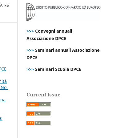
Alike
>>>
Convegni annuali
Associazione DPCE
>>>
Seminari annuali Associazione
DPCE
DPCE
>>>
Seminari Scuola DPCE
mità
 No.
Current Issue
una
e: