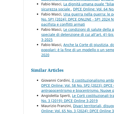
Fabio Masci,
La dignità umana quale “bilanc
sicurezza sociale
,
DPCE Online: Vol. 64 No
Fabio Masci,
Una guerra nella guerra: le pe
No. SP1 (2024): DPCE ONLINE - SP1 2024 Nu
pacifista e conflitti armati
Fabio Masci,
Le condizioni di salute della
speciale di detenzione di cui all’art. 41-bi
3-2025
Fabio Masci,
Anche la Corte di giustizia, d
popolari: è la fine di un modello o un se
2020
Similar Articles
Giovanni Cordini,
Il costituzionalismo ambi
DPCE Online: Vol. 58 No. SP2 (2023): DPCE 
antropocentrismo e biocentrismo. Nuove pro
Angioletta Sperti,
Le Corti costituzionali t
No. 3 (2019): DPCE Online 3-2019
Maurizio Franzini,
Divari territoriali, dis
Online: Vol. 65 No. 3 (2024): DPCE Online 