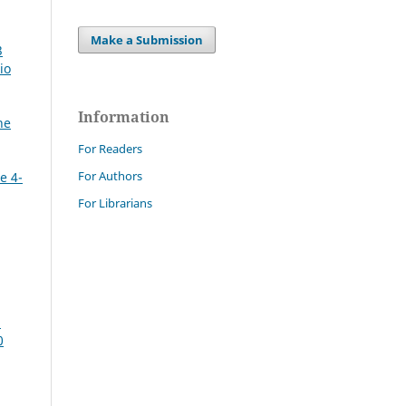
Make a Submission
3
io
Information
ne
For Readers
For Authors
e 4-
For Librarians
i
0