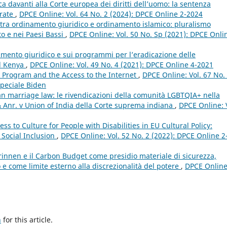
ca davanti alla Corte europea dei diritti dell’uomo: la sentenza
arate
,
DPCE Online: Vol. 64 No. 2 (2024): DPCE Online 2-2024
i tra ordinamento giuridico e ordinamento islamico: pluralismo
to e nei Paesi Bassi
,
DPCE Online: Vol. 50 No. Sp (2021): DPCE Onli
ttamento giuridico e sui programmi per l’eradicazione delle
el Kenya
,
DPCE Online: Vol. 49 No. 4 (2021): DPCE Online 4-2021
y Program and the Access to the Internet
,
DPCE Online: Vol. 67 No.
peciale Biden
n marriage law: le rivendicazioni della comunità LGBTQIA+ nella
 Anr. v Union of India della Corte suprema indiana
,
DPCE Online: 
ss to Culture for People with Disabilities in EU Cultural Policy:
 Social Inclusion
,
DPCE Online: Vol. 52 No. 2 (2022): DPCE Online 2
innen e il Carbon Budget come presidio materiale di sicurezza,
o e come limite esterno alla discrezionalità del potere
,
DPCE Online
h
for this article.