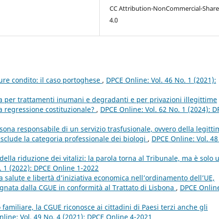
CC Attribution-NonCommercial-Share
4.0
iure condito: il caso portoghese
,
DPCE Online: Vol. 46 No. 1 (2021):
a per trattamenti inumani e degradanti e per privazioni illegittime
una regressione costituzionale?
,
DPCE Online: Vol. 62 No. 1 (2024): 
sona responsabile di un servizio trasfusionale, ovvero della legitti
esclude la categoria professionale dei biologi
,
DPCE Online: Vol. 48
della riduzione dei vitalizi: la parola torna al Tribunale, ma è solo 
. 1 (2022): DPCE Online 1-2022
lla salute e libertà d’iniziativa economica nell’ordinamento dell’UE,
egnata dalla CGUE in conformità al Trattato di Lisbona
,
DPCE Onlin
 familiare, la CGUE riconosce ai cittadini di Paesi terzi anche gli
line: Vol. 49 No. 4 (2021): DPCE Online 4-2021