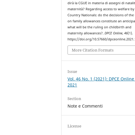
dirà la CGUE in materia di assegni di natali
maternità? Regarding access to welfare by
Country Nationals: do the decisions of the
on family allowances constitute an anticipa
what will be the ruling on childbirth and
maternity allowances?.
DPCE Online
,
46
(1).
https://doi.org/10.57660/dpceonline.2021
More Citation Formats
Issue
Vol. 46 No. 1 (2021): DPCE Online
2021
Section
Note e Commenti
License