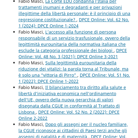
Fabio Masci,
La Corte EDU condanna l’Italia per
trattamenti inumani e degradanti e per privazioni
illegittime della libertà personale: è il principio di una
regressione costituzionale?
,
DPCE Online: Vol. 62 No.
1 (2024): DPCE Online 1-2024
Fabio Masci,
L’accesso alla funzione di persona
responsabile di un servizio trasfusionale, ovvero della
legittimità eurounitaria della normativa italiana che
esclude la categoria professionale dei biologi
,
DPCE
Online: Vol. 48 No. 3 (2021): DPCE Online 3-2021
Fabio Masci,
Sulla legittimità eurounitaria della
riduzione dei vitalizi: la parola torna al Tribunale, ma
è solo una “vittoria di Pirro”
,
DPCE Online: Vol. 51 No.
1 (2022): DPCE Online 1-2022
Fabio Masci,
Il bilanciamento tra diritto alla salute e
libertà d’iniziativa economica nell’ordinamento
dell’UE, ovvero della nuova gerarchia di valori
disegnata dalla CGUE in conformità al Trattato di
Lisbona
,
DPCE Online: Vol. 52 No. 2 (2022): DPCE
Online 2-2022
Fabio Masci,
Dopo gli assegni per il nucleo familiare,
la CGUE riconosce ai cittadini di Paesi terzi anche gli
assegni di natalità e di maternità
,
DPCE Online: Vol.