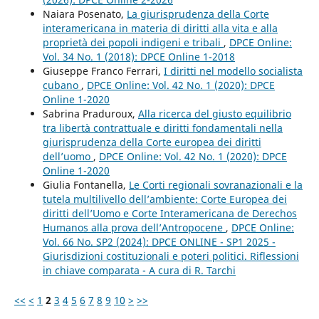
Naiara Posenato,
La giurisprudenza della Corte
interamericana in materia di diritti alla vita e alla
proprietà dei popoli indigeni e tribali
,
DPCE Online:
Vol. 34 No. 1 (2018): DPCE Online 1-2018
Giuseppe Franco Ferrari,
I diritti nel modello socialista
cubano
,
DPCE Online: Vol. 42 No. 1 (2020): DPCE
Online 1-2020
Sabrina Praduroux,
Alla ricerca del giusto equilibrio
tra libertà contrattuale e diritti fondamentali nella
giurisprudenza della Corte europea dei diritti
dell’uomo
,
DPCE Online: Vol. 42 No. 1 (2020): DPCE
Online 1-2020
Giulia Fontanella,
Le Corti regionali sovranazionali e la
tutela multilivello dell’ambiente: Corte Europea dei
diritti dell’Uomo e Corte Interamericana de Derechos
Humanos alla prova dell’Antropocene
,
DPCE Online:
Vol. 66 No. SP2 (2024): DPCE ONLINE - SP1 2025 -
Giurisdizioni costituzionali e poteri politici. Riflessioni
in chiave comparata - A cura di R. Tarchi
<<
<
1
2
3
4
5
6
7
8
9
10
>
>>