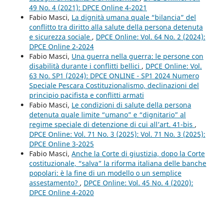
49 No. 4 (2021): DPCE Online 4-2021
Fabio Masci,
La dignità umana quale “bilancia” del
conflitto tra diritto alla salute della persona detenuta
e sicurezza sociale
,
DPCE Online: Vol. 64 No. 2 (2024):
DPCE Online 2-2024
Fabio Masci,
Una guerra nella guerra: le persone con
disabilità durante i conflitti bellici
,
DPCE Online: Vol.
63 No. SP1 (2024): DPCE ONLINE - SP1 2024 Numero
Speciale Pescara Costituzionalismo, declinazioni del
principio pacifista e conflitti armati
Fabio Masci,
Le condizioni di salute della persona
detenuta quale limite “umano” e “dignitario” al
regime speciale di detenzione di cui all’art. 41-bis
,
DPCE Online: Vol. 71 No. 3 (2025): Vol. 71 No. 3 (2025):
DPCE Online 3-2025
Fabio Masci,
Anche la Corte di giustizia, dopo la Corte
costituzionale, “salva” la riforma italiana delle banche
popolari: è la fine di un modello o un semplice
assestamento?
,
DPCE Online: Vol. 45 No. 4 (2020):
DPCE Online 4-2020