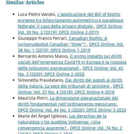
Similar Articles
Luca Pietro Vanoni,
L’applicazione del Bill of Rights
europeo tra bilanciamento asimmetrico e paradosso
federale: il caso della privacy digitale
,
DPCE Online:
Vol. 39 No. 2 (2019): DPCE Online 2-2019
Giuseppe Franco Ferrari,
Canadian Rights: A
jurisprudential Canadian “Style”?
,
DPCE Online: Vol.
38 No. 1 (2019): DPCE Online 1-2019
Bernardo Antonio Masso,
Il primo impatto sui diritti
sociali dell’emergenza Covid19 in Europa e la risposta
delle istituzioni sovranazionali
,
DPCE Online: Vol. 43
No. 2 (2020): DPCE Online 2-2020
Simonetta Fraudatario,
Dai diritti dei popoli ai diritti
della natura. La voce dei tribunali di opinione
,
DPCE
Online: Vol. 37 No. 4 (2018): DPCE Online 4-2018
Maurizia Pierri,
La dimensione sovranazionale dei
diritti fondamentali nell'ordinamento messicano
,
DPCE Online: Vol. 44 No. 3 (2020): DPCE Online 3-2020
María del Ángel Iglesias,
Los derechos de la
naturaleza y los pueblos indígenas: ¿Una
convergencia aparente?
,
DPCE Online: Vol. 74 No. 2
(2026): DPCE Online 2-2026