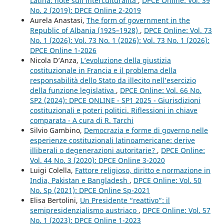
Latina: note sull’interculturalità
,
DPCE Online: Vol. 39
No. 2 (2019): DPCE Online 2-2019
Aurela Anastasi,
The form of government in the
Republic of Albania (1925–1928)
,
DPCE Online: Vol. 73
No. 1 (2026): Vol. 73 No. 1 (2026): Vol. 73 No. 1 (2026):
DPCE Online 1-2026
Nicola D’Anza,
L’evoluzione della giustizia
costituzionale in Francia e il problema della
responsabilità dello Stato da illecito nell’esercizio
della funzione legislativa
,
DPCE Online: Vol. 66 No.
SP2 (2024): DPCE ONLINE - SP1 2025 - Giurisdizioni
costituzionali e poteri politici. Riflessioni in chiave
comparata - A cura di R. Tarchi
Silvio Gambino,
Democrazia e forme di governo nelle
esperienze costituzionali latinoamericane: derive
illiberali o degenerazioni autoritarie?
,
DPCE Online:
Vol. 44 No. 3 (2020): DPCE Online 3-2020
Luigi Colella,
Fattore religioso, diritto e normazione in
India, Pakistan e Bangladesh
,
DPCE Online: Vol. 50
No. Sp (2021): DPCE Online Sp-2021
Elisa Bertolini,
Un Presidente “reattivo”: il
semipresidenzialismo austriaco
,
DPCE Online: Vol. 57
No. 1 (2023): DPCE Online 1-2023