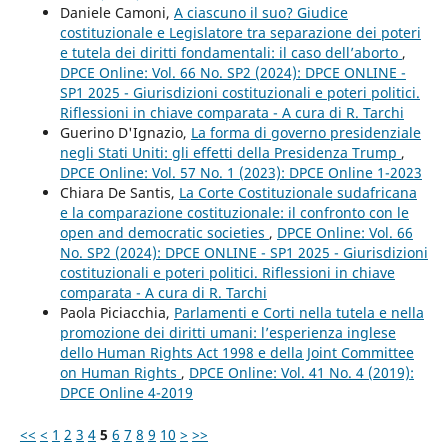
Daniele Camoni,
A ciascuno il suo? Giudice
costituzionale e Legislatore tra separazione dei poteri
e tutela dei diritti fondamentali: il caso dell’aborto
,
DPCE Online: Vol. 66 No. SP2 (2024): DPCE ONLINE -
SP1 2025 - Giurisdizioni costituzionali e poteri politici.
Riflessioni in chiave comparata - A cura di R. Tarchi
Guerino D'Ignazio,
La forma di governo presidenziale
negli Stati Uniti: gli effetti della Presidenza Trump
,
DPCE Online: Vol. 57 No. 1 (2023): DPCE Online 1-2023
Chiara De Santis,
La Corte Costituzionale sudafricana
e la comparazione costituzionale: il confronto con le
open and democratic societies
,
DPCE Online: Vol. 66
No. SP2 (2024): DPCE ONLINE - SP1 2025 - Giurisdizioni
costituzionali e poteri politici. Riflessioni in chiave
comparata - A cura di R. Tarchi
Paola Piciacchia,
Parlamenti e Corti nella tutela e nella
promozione dei diritti umani: l’esperienza inglese
dello Human Rights Act 1998 e della Joint Committee
on Human Rights
,
DPCE Online: Vol. 41 No. 4 (2019):
DPCE Online 4-2019
<<
<
1
2
3
4
5
6
7
8
9
10
>
>>