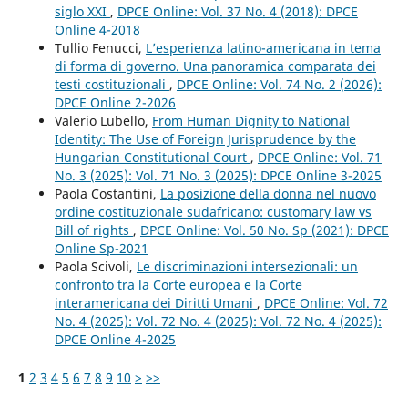
siglo XXI
,
DPCE Online: Vol. 37 No. 4 (2018): DPCE
Online 4-2018
Tullio Fenucci,
L’esperienza latino-americana in tema
di forma di governo. Una panoramica comparata dei
testi costituzionali
,
DPCE Online: Vol. 74 No. 2 (2026):
DPCE Online 2-2026
Valerio Lubello,
From Human Dignity to National
Identity: The Use of Foreign Jurisprudence by the
Hungarian Constitutional Court
,
DPCE Online: Vol. 71
No. 3 (2025): Vol. 71 No. 3 (2025): DPCE Online 3-2025
Paola Costantini,
La posizione della donna nel nuovo
ordine costituzionale sudafricano: customary law vs
Bill of rights
,
DPCE Online: Vol. 50 No. Sp (2021): DPCE
Online Sp-2021
Paola Scivoli,
Le discriminazioni intersezionali: un
confronto tra la Corte europea e la Corte
interamericana dei Diritti Umani
,
DPCE Online: Vol. 72
No. 4 (2025): Vol. 72 No. 4 (2025): Vol. 72 No. 4 (2025):
DPCE Online 4-2025
1
2
3
4
5
6
7
8
9
10
>
>>