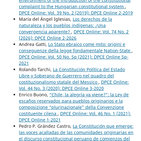
environment of the introduction of the constitutional
complaint to the Hungarian constitutional system
,
DPCE Online: Vol. 39 No. 2 (2019): DPCE Online 2-2019
María del Ángel Iglesias,
Los derechos de la
naturaleza y los pueblos indígenas: ¿Una
convergencia aparente?
,
DPCE Online: Vol. 74 No. 2
(2026): DPCE Online 2-2026
Andrea Gatti,
Lo Stato ebraico come mito: origini e
conseguenze della legge fondamentale Nation-State
,
DPCE Online: Vol. 50 No. Sp (2021): DPCE Online Sp-
2021
Rolando Tarchi,
La Constitución Política del Estado
Libre y Soberano de Guerrero nel quadro del
costituzionalismo statale del Messico
,
DPCE Online:
Vol. 44 No. 3 (2020): DPCE Online 3-2020
Enrico Buono,
“Chile, la alegría ya viene?”: la Ley de
escaños reservados para pueblos originarios e la
composizione “plurinazionale” della Convenzione
costituente cilena
,
DPCE Online: Vol. 46 No. 1 (2021):
DPCE Online 1-2021
Pedro P. Grández Castro,
La Constitución que emerge:
las voces acalladas de las comunidades originarias en
el discurso constitucional peruano de comienzos del