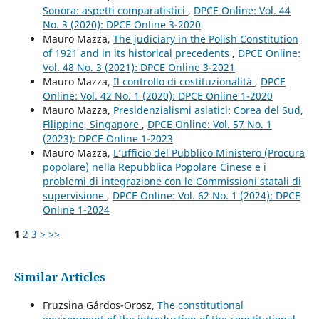
Sonora: aspetti comparatistici
,
DPCE Online: Vol. 44
No. 3 (2020): DPCE Online 3-2020
Mauro Mazza,
The judiciary in the Polish Constitution
of 1921 and in its historical precedents
,
DPCE Online:
Vol. 48 No. 3 (2021): DPCE Online 3-2021
Mauro Mazza,
Il controllo di costituzionalità
,
DPCE
Online: Vol. 42 No. 1 (2020): DPCE Online 1-2020
Mauro Mazza,
Presidenzialismi asiatici: Corea del Sud,
Filippine, Singapore
,
DPCE Online: Vol. 57 No. 1
(2023): DPCE Online 1-2023
Mauro Mazza,
L’ufficio del Pubblico Ministero (Procura
popolare) nella Repubblica Popolare Cinese e i
problemi di integrazione con le Commissioni statali di
supervisione
,
DPCE Online: Vol. 62 No. 1 (2024): DPCE
Online 1-2024
1
2
3
>
>>
Similar Articles
Fruzsina Gárdos-Orosz,
The constitutional